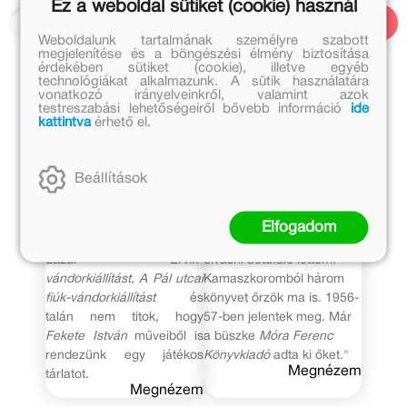
Ez a weboldal sütiket (cookie) használ
Weboldalunk tartalmának személyre szabott
megjelenítése és a böngészési élmény biztosítása
érdekében sütiket (cookie), illetve egyéb
technológiákat alkalmazunk. A sütik használatára
vonatkozó irányelveinkről, valamint azok
2020. szeptember 14.
2020. szeptember 2.
testreszabási lehetőségeiről bővebb információ
ide
kattintva
érhető el.
70 év - 70 név
70 év – 70 név
Emőd Terézia -
Takács Vera - Balázs
Beállítások
Muzeológus
Béla díjas
könyvtáros
szerkesztő-rendező
Elfogadom
Közösen hoztuk létre a
"Amikor megtanultam
Lázár Ervin-
olvasni betűfaló lettem.
vándorkiállítást
,
A Pál utcai
Kamaszkoromból három
fiúk-vándorkiállítást
és
könyvet őrzök ma is. 1956-
talán nem titok, hogy
57-ben jelentek meg. Már
Fekete István
műveiből is
a büszke
Móra Ferenc
rendezünk egy játékos
Könyvkiadó
adta ki őket."
Megnézem
tárlatot.
Megnézem