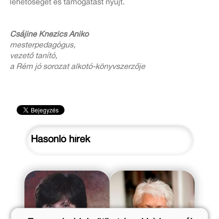
lehetőséget és támogatást nyújt.
Csájiné Knézics Anikó
mesterpedagógus,
vezető tanító,
a Rém jó sorozat alkotó-könyvszerzője
Hasonló hírek