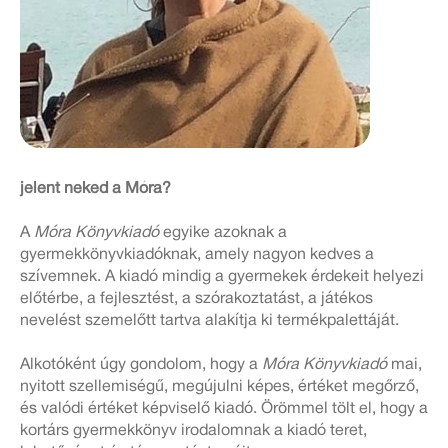
jelent neked a Móra?
A
Móra Könyvkiadó
egyike azoknak a
gyermekkönyvkiadóknak, amely nagyon kedves a
szívemnek. A kiadó mindig a gyermekek érdekeit helyezi
előtérbe, a fejlesztést, a szórakoztatást, a játékos
nevelést szemelőtt tartva alakítja ki termékpalettáját.
Alkotóként úgy gondolom, hogy a
Móra Könyvkiadó
mai,
nyitott szellemiségű, megújulni képes, értéket megőrző,
és valódi értéket képviselő kiadó. Örömmel tölt el, hogy a
kortárs gyermekkönyv irodalomnak a kiadó teret,