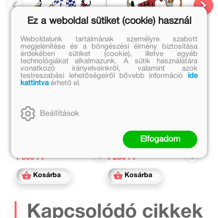
Ez a weboldal sütiket (cookie) használ
Weboldalunk tartalmának személyre szabott
megjelenítése és a böngészési élmény biztosítása
érdekében sütiket (cookie), illetve egyéb
technológiákat alkalmazunk. A sütik használatára
vonatkozó irányelveinkről, valamint azok
testreszabási lehetőségeiről bővebb információ
ide
kattintva
érhető el.
A Nyugalmazott Elefánt
Don Makarémó, egy
Úr Birodalma
kulcslyukon keresztül
Végh György
Végh György
Beállítások
Eredeti ár:
Eredeti ár:
2 999 Ft
2 999 Ft
Elfogadom
Kedvezményes ár:
Kedvezményes ár:
1 000 Ft
1 200 Ft
Kosárba
Kosárba
Kapcsolódó cikkek