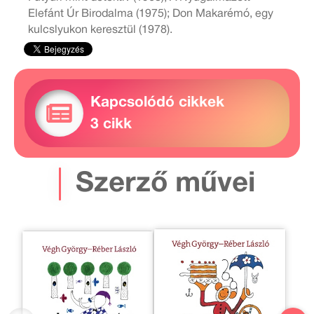
Elefánt Úr Birodalma (1975); Don Makarémó, egy
kulcslyukon keresztül (1978).
Kapcsolódó cikkek
3 cikk
Szerző művei