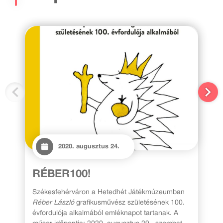
2020. augusztus 24.
RÉBER100!
Székesfehérváron a Hetedhét Játékmúzeumban
Réber László
grafikusművész születésének 100.
évfordulója alkalmából emléknapot tartanak. A