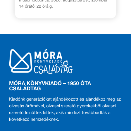
műsor időpontja: 2020. augusztus 29., szombat
14 órától 22 óráig.
MÓRA KÖNYVKIADÓ – 1950 ÓTA
CSALÁDTAG
Kiadónk generációkat ajándékozott és ajándékoz meg az
olvasás örömével, olvasni szerető gyerekekből olvasni
szerető felnőttek lettek, akik mindezt továbbadták a
következő nemzedéknek.