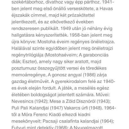
szekértáborhoz, divathoz vagy épp párthoz. 1941-
ben jelent meg első önálló verseskötete, a Havas
éjszakák címmel, majd két prózakötettel
jelentkezett, és az elkövetkező években
rendszeresen publikált. 1949 után jó néhány évig
hallgatásra kényszerítették. 1958-ban jelent meg
újra könyve: Mostoha éveim regényes önéletrajza.
Halálával szinte egyidőben jelent meg önéletrajzi
regénytrilógiája (Mostohaéveim; A garabonciás
diák; Eszter), amely nagy siker aratott, majd
posztumusz összegyűjtött versei és töredékes
memoárregénye, A gonosz angyal (1986) zárja
gazdag életművét. A gyerekirodalom felé az 1940-
es évek elején fordult. A játék, a mesélés egész
életében boldogságot jelentett számára. Művei:
Nevesincs (1942); Mese a Zöld Disznóról (1943);
Puli Pali Kalandjai (1947) Vakarcs úrfi (1948). 1964-
től a Móra Ferenc Kiadó elkezdi kiadni
mesekönyveit: Pacsaji csalafinta kalandjai (1964);
Futyuri mint detektív (1968); A Nyugalmazott