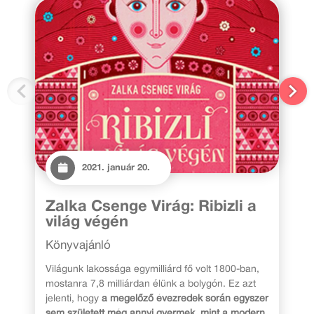
2021. január 20.
Zalka Csenge Virág: Ribizli a
világ végén
Könyvajánló
Világunk lakossága egymilliárd fő volt 1800-ban,
mostanra 7,8 milliárdan élünk a bolygón. Ez azt
jelenti, hogy
a megelőző évezredek során egyszer
sem született még annyi gyermek, mint a modern