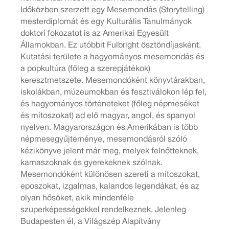
Időközben szerzett egy Mesemondás (Storytelling)
mesterdiplomát és egy Kulturális Tanulmányok
doktori fokozatot is az Amerikai Egyesült
Államokban. Ez utóbbit Fulbright ösztöndíjasként.
Kutatási területe a hagyományos mesemondás és
a popkultúra (főleg a szerepjátékok)
keresztmetszete. Mesemondóként könyvtárakban,
iskolákban, múzeumokban és fesztiválokon lép fel,
és hagyományos történeteket (főleg népmeséket
és mítoszokat) ad elő magyar, angol, és spanyol
nyelven. Magyarországon és Amerikában is több
népmesegyűjteménye, mesemondásról szóló
kézikönyve jelent már meg, melyek felnőtteknek,
kamaszoknak és gyerekeknek szólnak.
Mesemondóként különösen szereti a mítoszokat,
eposzokat, izgalmas, kalandos legendákat, és az
olyan hősöket, akik mindenféle
szuperképességekkel rendelkeznek. Jelenleg
Budapesten él, a Világszép Alapítvány