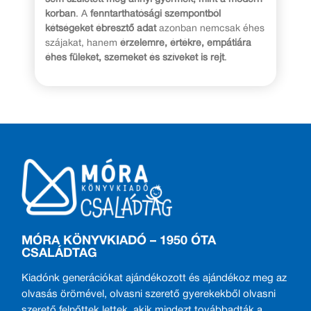
korban
. A
fenntarthatósági szempontból
kétségeket ébresztő adat
azonban nemcsak éhes
szájakat, hanem
érzelemre, értékre, empátiára
éhes füleket, szemeket és szíveket is rejt
.
MÓRA KÖNYVKIADÓ – 1950 ÓTA
CSALÁDTAG
Kiadónk generációkat ajándékozott és ajándékoz meg az
olvasás örömével, olvasni szerető gyerekekből olvasni
szerető felnőttek lettek, akik mindezt továbbadták a