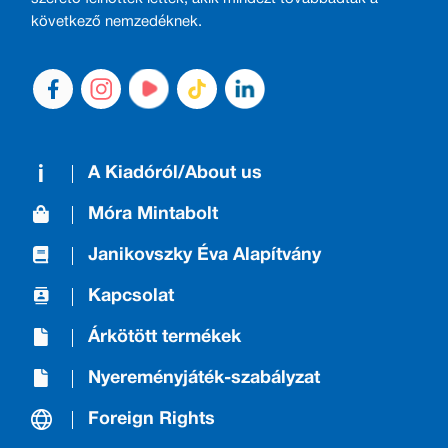
következő nemzedéknek.
A Kiadóról/About us
Móra Mintabolt
Janikovszky Éva Alapítvány
Kapcsolat
Árkötött termékek
Nyereményjáték-szabályzat
Foreign Rights