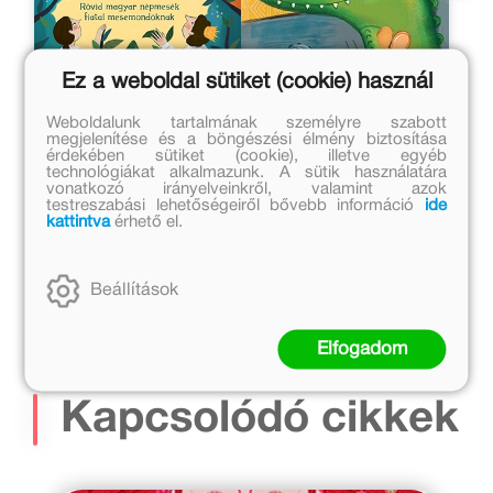
Ez a weboldal sütiket (cookie) használ
Weboldalunk tartalmának személyre szabott
Kié az aranyalma?
Cápatestvér
megjelenítése és a böngészési élmény biztosítása
érdekében sütiket (cookie), illetve egyéb
technológiákat alkalmazunk. A sütik használatára
Zalka Csenge Virág Dr.
Zalka Csenge Virág Dr.
vonatkozó irányelveinkről, valamint azok
testreszabási lehetőségeiről bővebb információ
ide
Eredeti ár:
Eredeti ár:
kattintva
érhető el.
5 999 Ft
4 999 Ft
Kötött ár:
Online ár:
Beállítások
5 399 Ft
4 099 Ft
Kosárba
Kosárba
Elfogadom
Kapcsolódó cikkek