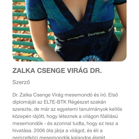
ZALKA CSENGE VIRÁG DR.
Szerző
Dr. Zalka Csenge Virág mesemondó és író. Első
diplomáját az ELTE-BTK Régészet szakán
szerezte, de már az egyetemi tanulmányok kellős
közepén rájött, hogy léteznek a világon főállású
mesemondók - és azonnal tudta, hogy ez lesz a
hivatása. 2006 óta járja a világot, és éli a
nemzetközi mesemondók kalandos életét.