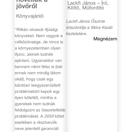
novellák a
Lackfi János – Író,
jövőről
Költő, Műfordító
Könyvajánló
Lackfi János Őszinte
köszöntője
a
Móra Kiadó
"Ritkán olvasok ifjúsági
tiszteletére.
könyveket. Nem vagyok a
Megnézem
célközönsége, de nincs is
a környezetemben olyan
ifjonc, akinek tudnék
ajánlani. Ugyanakkor van
bennem némi félsz is (bár
ennek nem mindig látom
okát), hogy csak egy
bántóan leegyszerűsített
problémakört kapok egy
ilyen kötettől, mintha a
gyerekek nem tudnák
feldolgozni az összetettebb
problémákat. A
2050
kötet
esetében a résztvevők
neve jelentett garanciát