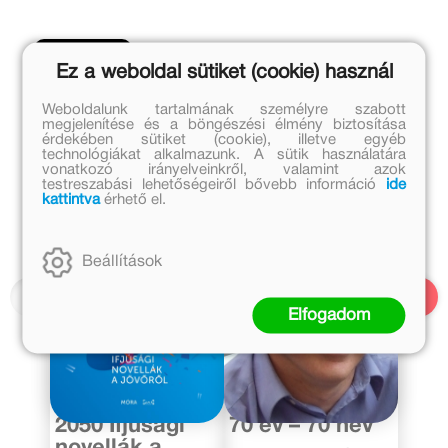
Ez a weboldal sütiket (cookie) használ
Hasonló hírek
Weboldalunk tartalmának személyre szabott
megjelenítése és a böngészési élmény biztosítása
érdekében sütiket (cookie), illetve egyéb
technológiákat alkalmazunk. A sütik használatára
vonatkozó irányelveinkről, valamint azok
testreszabási lehetőségeiről bővebb információ
ide
kattintva
érhető el.
Beállítások
Elfogadom
2020. május 22.
2020. május 4.
2050 Ifjúsági
70 év – 70 név