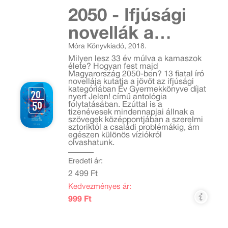
2050 - Ifjúsági
novellák a
Móra Könyvkiadó, 2018.
jövőről
Milyen lesz 33 év múlva a kamaszok
élete? Hogyan fest majd
Magyarország 2050-ben? 13 fiatal író
novellája kutatja a jövőt az ifjúsági
kategóriában Év Gyermekkönyve díjat
nyert Jelen! című antológia
folytatásában. Ezúttal is a
tizenévesek mindennapjai állnak a
szövegek középpontjában a szerelmi
sztoriktól a családi problémákig, ám
egészen különös víziókról
olvashatunk.
Eredeti ár:
2 499 Ft
Kedvezményes ár:
999 Ft