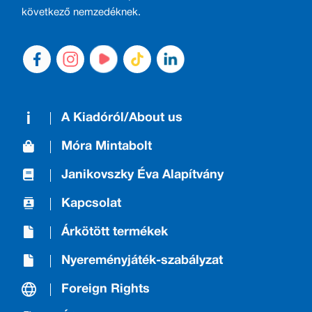
következő nemzedéknek.
A Kiadóról/About us
Móra Mintabolt
Janikovszky Éva Alapítvány
Kapcsolat
Árkötött termékek
Nyereményjáték-szabályzat
Foreign Rights