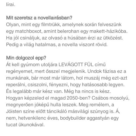
lírai.
Mit szeretsz a novellaírásban?
Olyan, mint egy filmtrükk, amelynek során felveszünk
egy matchboxot, amint belerohan egy makett-házikóba.
Ha jól csináljuk, az olvasó a húsában érzi az ütközést.
Pedig a világ hatalmas, a novella viszont rövid.
Min dolgozol épp?
Át kell gyúrnom utoljára LEVÁGOTT FÜL című
regényemet, mert ősszel megjelenik. Undok fázisa ez a
munkának, bár most már látom, hol muszáj még ezt-azt
reperálni, csiszolni, fényezni, hogy hatásosabb legyen.
És legalább már kész van. Még ha nincs is kész.
Hogyan képzeled el magad 2050-ben? Csábos mosolyú,
megnyerően jóképű hulla leszek. Meg remélem, a
Jóisten színe előtt táncikáló másvilági szúnyog is. Á,
nem, hetvenkilenc éves, bodybuilder aggastyán egy
tucat ükunokával.