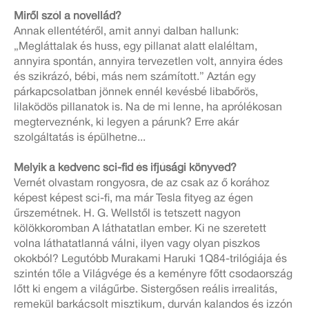
Miről szól a novellád?
Annak ellentétéről, amit annyi dalban hallunk:
„Megláttalak és huss, egy pillanat alatt elaléltam,
annyira spontán, annyira tervezetlen volt, annyira édes
és szikrázó, bébi, más nem számított.” Aztán egy
párkapcsolatban jönnek ennél kevésbé libabőrös,
lilaködös pillanatok is. Na de mi lenne, ha aprólékosan
megterveznénk, ki legyen a párunk? Erre akár
szolgáltatás is épülhetne...
Melyik a kedvenc sci-fid és ifjúsági könyved?
Vernét olvastam rongyosra, de az csak az ő korához
képest képest sci-fi, ma már Tesla fityeg az égen
űrszemétnek. H. G. Wellstől is tetszett nagyon
kölökkoromban A láthatatlan ember. Ki ne szeretett
volna láthatatlanná válni, ilyen vagy olyan piszkos
okokból? Legutóbb Murakami Haruki 1Q84-trilógiája és
szintén tőle a Világvége és a keményre főtt csodaország
lőtt ki engem a világűrbe. Sistergősen reális irrealitás,
remekül barkácsolt misztikum, durván kalandos és izzón