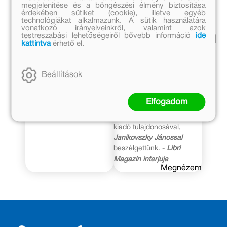
1938-1944
volt” – interjú
megjelenítése és a böngészési élmény biztosítása
érdekében sütiket (cookie), illetve egyéb
Janikovszky
technológiákat alkalmazunk. A sütik használatára
Könyvajánló
János
vonatkozó irányelveinkről, valamint azok
testreszabási lehetőségeiről bővebb információ
ide
kiadótulajdonossal
kattintva
érhető el.
Részlet a gyerekkori és
fiatalkori naplóból, amelyet
Hetven éve alapították a
Janikovszky Éva
tizenkét
hazai gyermek- és ifjúsági
Beállítások
és tizennyolc éves kora
irodalom egyik
között vezetett. –
Szombat
legfontosabb szellemi
folyóirat könyvajánlója
Elfogadom
műhelyét, a
Móra Kiadót
. A
Megnézem
jubileum alkalmából a
kiadó tulajdonosával,
Janikovszky Jánossal
beszélgettünk. -
Libri
Magazin interjúja
Megnézem