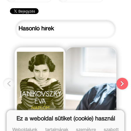
Hasonló hírek
2020. október 13.
2020. szeptember 25.
Ez a weboldal sütiket (cookie) használ
Janikovszky
„A Móra
Éva: Naplóm,
menedékház
Weboldalunk tartalmának személyre szabott