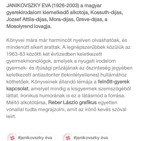
JANIKOVSZKY ÉVA (1926-2003) a magyar
gyerekirodalom kiemelkedő alkotója, Kossuth-díjas,
József Attila-díjas, Móra-díjas, Greve-díjas, a
Mosolyrend lovagja.
Könyvei mára már harmincöt nyelven olvashatóak, és
mindenütt sikert arattak. A legnépszerűbbek közülük az
1963-83 közötti két évtizedben keletkezett
gyermekmonológok, amelyek a nyugati irodalom
gyermek- és ifjúsági prózájának az őszinteség jegyében
keletkezett antiautoriter (tekintélyellenes) hullámához
köthetőek. Könyveinek állandó témája a
felnőtt-gyerek
kapcsolat
, amelyet mindig a kisgyermek szemszögéből
láttat. Ironikus humorának is ez a látásmód a forrása.
Méltó alkotótársa,
Réber László grafikus
egyetlen
vonallal tudta megrajzolni, amit az írónő kevés szóval
leírt.
#janikovszky éva
#janikovszky éva