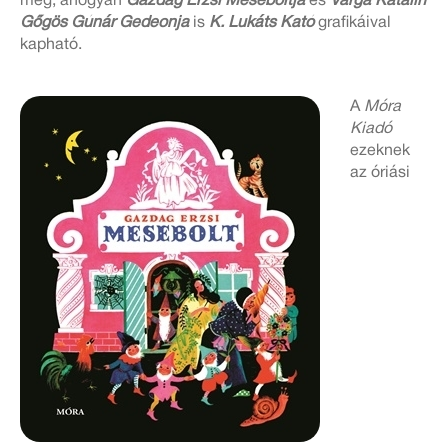
meg, ahogyan
Gazdag Erzsi Meseboltja
és
Varga Katalin
Gőgös Gúnár Gedeonja
is
K. Lukáts Kató
grafikáival
kapható.
A
Móra
Kiadó
ezeknek
az óriási