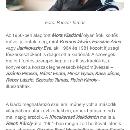
Fotó: Paczai Tamás
Az 1950-ben alapított
Móra Kiadónál
olyan írók, költők
művei jelentek meg, mint
Kormos István, Fazekas Anna
vagy
Janikovszky Éva
, aki 1964 és 1981 között ifjúsági
főszerkesztőként is dolgozott a kiadónál. A szövegek
mellett fontos szerepet kaptak az illusztrációk is, a
könyveket a korszak legnevesebb képzőművészei –
Szántó Piroska, Bálint Endre, Hincz Gyula, Kass János,
Réber László, Szecskó Tamás, Reich Károly
–
illusztrálták.
A kiadó meghatározó szellemi műhely volt a második
világháború utáni évtizedekben, ennek hatása mind a
mai napig érződik. A
Kincskereső kisködmön
ma is a
Reich Károly
által 1951-ben megrajzolt borítóval jelenik