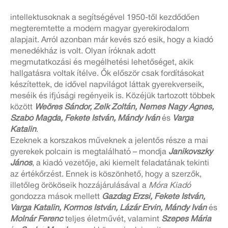
intellektusoknak a segítségével 1950-től kezdődően
megteremtette a modern magyar gyerekirodalom
alapjait. Arról azonban már kevés szó esik, hogy a kiadó
menedékház is volt. Olyan íróknak adott
megmutatkozási és megélhetési lehetőséget, akik
hallgatásra voltak ítélve. Ők először csak fordításokat
készítettek, de idővel napvilágot láttak gyerekverseik,
meséik és ifjúsági regényeik is. Közéjük tartozott többek
között
Weöres Sándor, Zelk Zoltán, Nemes Nagy Ágnes,
Szabó Magda, Fekete István, Mándy Iván
és
Varga
Katalin
.
Ezeknek a korszakos műveknek a jelentős része a mai
gyerekek polcain is megtalálható – mondja
Janikovszky
János
, a kiadó vezetője, aki kiemelt feladatának tekinti
az értékőrzést. Ennek is köszönhető, hogy a szerzők,
illetőleg örököseik hozzájárulásával a
Móra Kiadó
gondozza mások mellett
Gazdag Erzsi, Fekete István,
Varga Katalin, Kormos István, Lázár Ervin, Mándy Iván
és
Molnár Ferenc
teljes életművét, valamint
Szepes Mária