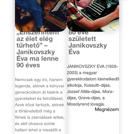
2016. április 23.
2006. április 23.
„Énszerintem
80 éve
az élet elég
született
tűrhető” –
Janikovszky
Janikovszky
Éva
Éva ma lenne
90 éves
JANIKOVSZKY ÉVA (1926-
2003) a magyar
gyerekirodalom kiemelkedő
Nemcsak egy író, hanem
alkotója, Kossuth-díjas,
legenda, akinek a könyvei
József Attila-díjas, Móra-
generációkon át kísérik a
díjas, Greve-díjas, a
gyerekeket és felnőtteket.
Mosolyrend lovagja.
Azok közé tartozik, akinek
Megnézem
a történeteiből még a
filmek is zseniálisak lettek,
és akit olvasva szinte
hallani lehet a mesélőt a