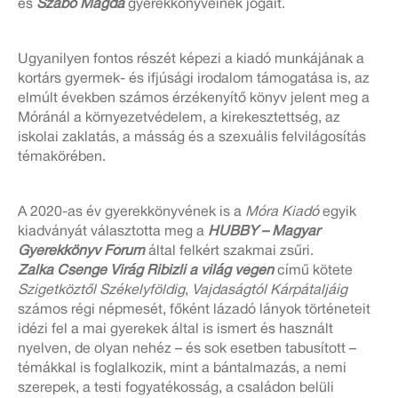
és
Szabó Magda
gyerekkönyveinek jogait.
Ugyanilyen fontos részét képezi a kiadó munkájának a
kortárs gyermek- és ifjúsági irodalom támogatása is, az
elmúlt években számos érzékenyítő könyv jelent meg a
Móránál a környezetvédelem, a kirekesztettség, az
iskolai zaklatás, a másság és a szexuális felvilágosítás
témakörében.
A 2020-as év gyerekkönyvének is a
Móra Kiadó
egyik
kiadványát választotta meg a
HUBBY – Magyar
Gyerekkönyv Fórum
által felkért szakmai zsűri.
Zalka Csenge Virág Ribizli a világ végén
című kötete
Szigetköztől Székelyföldig
,
Vajdaságtól Kárpátaljáig
számos régi népmesét, főként lázadó lányok történeteit
idézi fel a mai gyerekek által is ismert és használt
nyelven, de olyan nehéz – és sok esetben tabusított –
témákkal is foglalkozik, mint a bántalmazás, a nemi
szerepek, a testi fogyatékosság, a családon belüli