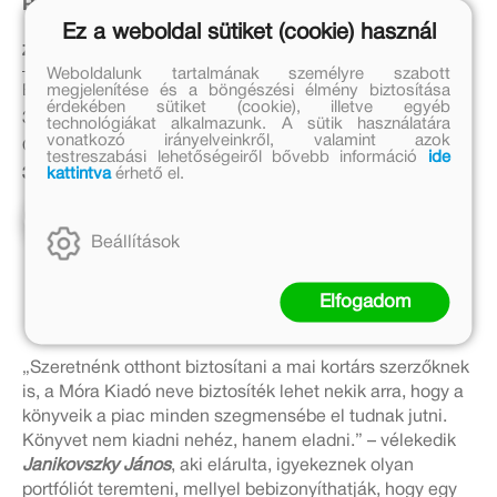
Ribizli a világ végén
A kalóz királylány
Ez a weboldal sütiket (cookie) használ
Zalka Csenge Virág Dr.
Zalka Csenge Virág Dr.
Weboldalunk tartalmának személyre szabott
megjelenítése és a böngészési élmény biztosítása
Eredeti ár:
Eredeti ár:
érdekében sütiket (cookie), illetve egyéb
3 999 Ft
3 999 Ft
technológiákat alkalmazunk. A sütik használatára
vonatkozó irányelveinkről, valamint azok
Online ár:
Online ár:
testreszabási lehetőségeiről bővebb információ
ide
kattintva
érhető el.
3 279 Ft
3 279 Ft
Kosárba
Kosárba
Beállítások
Elfogadom
„Szeretnénk otthont biztosítani a mai kortárs szerzőknek
is, a Móra Kiadó neve biztosíték lehet nekik arra, hogy a
könyveik a piac minden szegmensébe el tudnak jutni.
Könyvet nem kiadni nehéz, hanem eladni.” – vélekedik
Janikovszky János
, aki elárulta, igyekeznek olyan
portfóliót teremteni, mellyel bebizonyíthatják, hogy egy