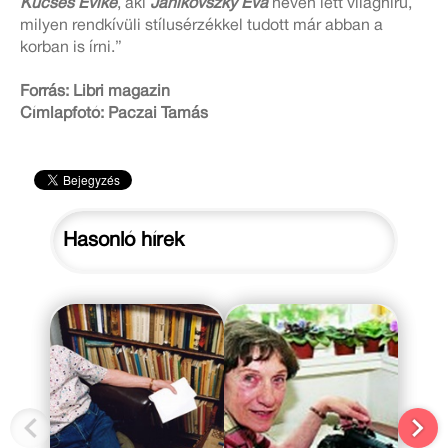
Kucses Évike
, aki
Janikovszky Éva
néven lett világhírű,
milyen rendkívüli stílusérzékkel tudott már abban a
korban is írni.”
Forrás: Libri magazin
Címlapfotó: Paczai Tamás
Hasonló hírek