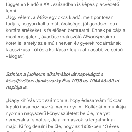
független kiadó a XXI. században is képes piacvezető
lenni.
„Úgy vélem, a
Móra
egy okos kiadó, mert pontosan
tudjuk, hogyan kell a múlt örökségét jól gondozni és a
kortárs értékeket is felelősen bemutatni. Ennek példája a
most megjelent, óvodásoknak szóló
Diridongó
című
kötet is, amely az elmúlt hetven év gyerekirodalmának
klasszikusaiból és a kortársak legizgalmasabb verseiből
válogat.”
Szintén a jubileum alkalmából lát napvilágot a
közeljövőben Janikovszky Éva 1938 és 1944 között írt
naplója is.
„Nagy kihívás volt számomra, hogy édesanyám fiókban
lapuló írásaihoz hozzá merjek nyúlni. Kollégáim munkája
nyomán nagyszerű könyv született belőle, melyet
nemcsak a felnőttek, de a kamaszok is forgathatnak
majd. Ki fog derülni belőle, hogy az 1939-ben 13 éves