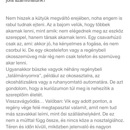
jóra számíthatunk?
Nem hiszek a kütyük megváltó erejében, noha engem is
rabul tudnak ejteni. Az a bajom velük, hogy többek
akarnak lenni, mint amik: nem elégednek meg az eszköz
szereppel, hanem társak akarnak lenni. Egy csavarhúzó
csak az, ami: akkor jó, ha kényelmes a fogása, és nem
csorbul ki. De egy okostelefon vagy a regénybeli
okosszemüveg már rég nem csak telefon és szemüveg
akar lenni.
Ugyanakkor büszke vagyok néhány regénybeli
„találmányomra”, például az okosasztalra, az
okoshátizsákra vagy a ruhanyomtató automatára. De azt
gondolom, hogy a kuriózumon túl meg is nehezítik a
szereplőim életét.
Visszavágyódás… Valóban: Vik egy adott ponton, a
regény vége felé megtapasztal valamit, amit nem tud
más szavakkal leírni, mint ősi szálláshelyként. De ez
nem a múlttal függ össze, és nincs köze a nosztalgiához.
Téren és időn kívüli, miközben jelenvaló és nagyon