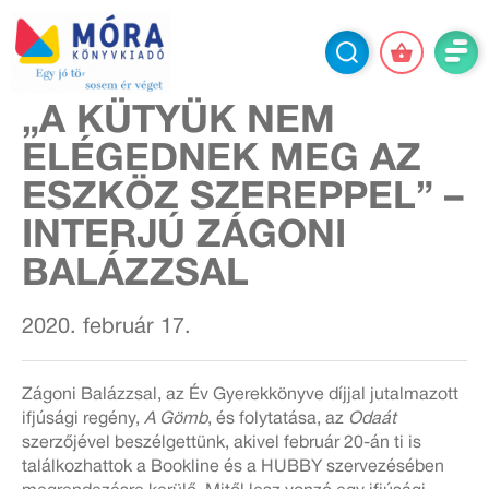
„A KÜTYÜK NEM
ELÉGEDNEK MEG AZ
ESZKÖZ SZEREPPEL” –
INTERJÚ ZÁGONI
BALÁZZSAL
2020. február 17.
Zágoni Balázzsal, az Év Gyerekkönyve díjjal jutalmazott
ifjúsági regény,
A Gömb
, és folytatása, az
Odaát
szerzőjével beszélgettünk, akivel február 20-án ti is
találkozhattok a Bookline és a HUBBY szervezésében