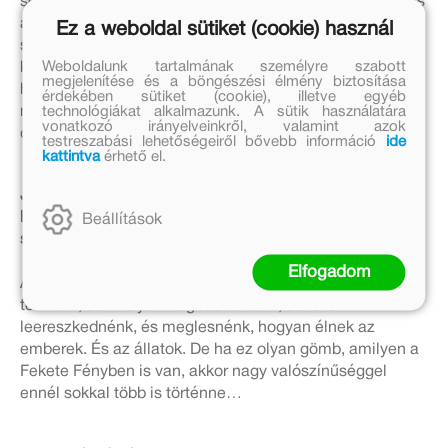
sok filmet néztem és nézek meg. A dolog időigényéből is
adódik, hogy míg évente több mint száz filmet vagy
Ez a weboldal sütiket (cookie) használ
sorozatepizódot is megnézek, addig húsz-huszonöt
Weboldalunk tartalmának személyre szabott
könyvet – főleg regényt – tudok elolvasni. Nem tudom,
megjelenítése és a böngészési élmény biztosítása
hogy emiatt van-e, vagy amúgy is így írnék, de többen
érdekében sütiket (cookie), illetve egyéb
technológiákat alkalmazunk. A sütik használatára
mondták, hogy filmesen írok, szinte látják maguk előtt a
vonatkozó irányelveinkről, valamint azok
cselekményt.
testreszabási lehetőségeiről bővebb információ
ide
kattintva
érhető el.
Játszunk el a gondolattal, hogy holnap elragad egy
különös gömb, amely teljesíti a kívánságaidat. Mit
Beállítások
szeretnél, hová vigyen?
Elfogadom
Azt hiszem, először egy elég nagy világ körüli utat
tennénk, sok helyet megcsodálnánk, sokszor
leereszkednénk, és meglesnénk, hogyan élnek az
emberek. És az állatok. De ha ez olyan gömb, amilyen a
Fekete Fényben is van, akkor nagy valószínűséggel
ennél sokkal több is történne…