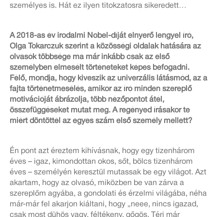
személyes is. Hát ez ilyen titokzatosra sikeredett…
A 2018-as év irodalmi Nobel-díját elnyerő lengyel író,
Olga Tokarczuk szerint a közösségi oldalak hatására az
olvasók többsége ma már inkább csak az első
személyben elmesélt történeteket képes befogadni.
Félő, mondja, hogy kiveszik az univerzális látásmód, az a
fajta történetmesélés, amikor az író minden szereplő
motivációját ábrázolja, több nézőpontot átél,
összefüggéseket mutat meg. A regényed írásakor te
miért döntöttél az egyes szám első személy mellett?
Én pont azt éreztem kihívásnak, hogy egy tizenhárom
éves – igaz, kimondottan okos, sőt, bölcs tizenhárom
éves – személyén keresztül mutassak be egy világot. Azt
akartam, hogy az olvasó, miközben be van zárva a
szereplőm agyába, a gondolati és érzelmi világába, néha
már-már fel akarjon kiáltani, hogy „neee, nincs igazad,
csak most dühös vagy, féltékeny, gőgös. Térj már