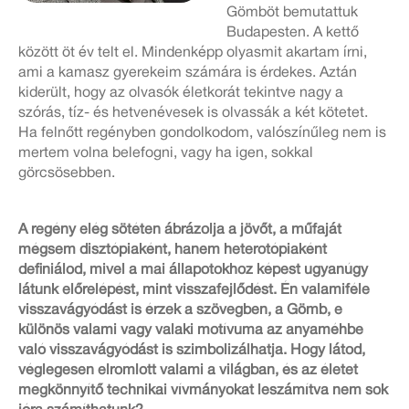
Gömböt bemutattuk
Budapesten. A kettő
között öt év telt el. Mindenképp olyasmit akartam írni,
ami a kamasz gyerekeim számára is érdekes. Aztán
kiderült, hogy az olvasók életkorát tekintve nagy a
szórás, tíz- és hetvenévesek is olvassák a két kötetet.
Ha felnőtt regényben gondolkodom, valószínűleg nem is
mertem volna belefogni, vagy ha igen, sokkal
görcsösebben.
A regény elég sötéten ábrázolja a jövőt, a műfaját
mégsem disztópiaként, hanem heterotópiaként
definiálod, mivel a mai állapotokhoz képest ugyanúgy
látunk előrelépést, mint visszafejlődést. Én valamiféle
visszavágyódást is érzek a szövegben, a Gömb, e
különös valami vagy valaki motívuma az anyaméhbe
való visszavágyódást is szimbolizálhatja. Hogy látod,
véglegesen elromlott valami a világban, és az életet
megkönnyítő technikai vívmányokat leszámítva nem sok