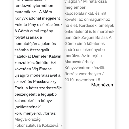
világban? Mi határozza
rendezvénytermében
meg emberi
mutatták be . A Móra
kapcsolatainkat, és mit
Könyvkiadónál megjelent
követel az önmagunkhoz
Fekete fény első részének,
hű élet. Kérdések, amelyek
A Gömb című regény
önkéntelenül is felmerülnek
folytatásának a
bennünk Zágoni Balázs A
bemutatóján a jelentős
Gömb című kötetének
számba összegyűlt
sodró cselekményébe
fiatalokat Demeter Katalin
merülve. Az interjú a
konzul köszöntötte. Ezt
Marosvásárhelyi
Könyvvásáron készült.
követően Vig Emese
/forrás: vasarhely.ro /
újságíró moderálásával a
2019. november 15.
szerző és Pacskovszky
Megnézem
Zsolt, a kötet szerkesztője
beszélgetett a legújabb
kalandokról, a könyv
„születésének”
körülményeiről. /forrás:
Magyarország
Főkonzulátusa Kolozsvár /