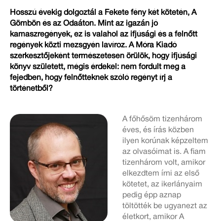
Hosszú évekig dolgoztál a Fekete fény két kötetén, A
Gömbön és az Odaáton. Mint az igazán jó
kamaszregények, ez is valahol az ifjúsági és a felnőtt
regények közti mezsgyén lavíroz. A Móra Kiadó
szerkesztőjeként természetesen örülök, hogy ifjúsági
könyv született, mégis érdekel: nem fordult meg a
fejedben, hogy felnőtteknek szóló regényt írj a
történetből?
A főhősöm tizenhárom
éves, és írás közben
ilyen korúnak képzeltem
az olvasóimat is. A fiam
tizenhárom volt, amikor
elkezdtem írni az első
kötetet, az ikerlányaim
pedig épp aznap
töltötték be ugyanezt az
életkort, amikor A