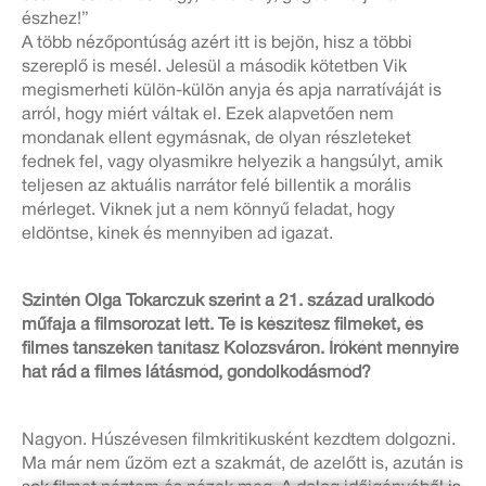
észhez!”
A több nézőpontúság azért itt is bejön, hisz a többi
szereplő is mesél. Jelesül a második kötetben Vik
megismerheti külön-külön anyja és apja narratíváját is
arról, hogy miért váltak el. Ezek alapvetően nem
mondanak ellent egymásnak, de olyan részleteket
fednek fel, vagy olyasmikre helyezik a hangsúlyt, amik
teljesen az aktuális narrátor felé billentik a morális
mérleget. Viknek jut a nem könnyű feladat, hogy
eldöntse, kinek és mennyiben ad igazat.
Szintén Olga Tokarczuk szerint a 21. század uralkodó
műfaja a filmsorozat lett. Te is készítesz filmeket, és
filmes tanszéken tanítasz Kolozsváron. Íróként mennyire
hat rád a filmes látásmód, gondolkodásmód?
Nagyon. Húszévesen filmkritikusként kezdtem dolgozni.
Ma már nem űzöm ezt a szakmát, de azelőtt is, azután is