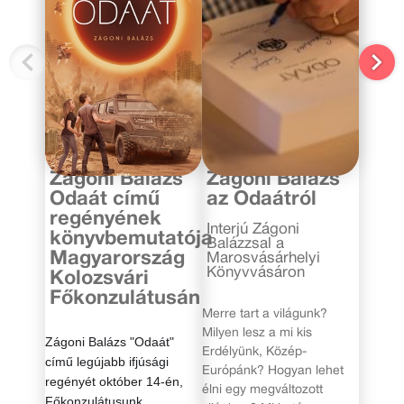
2019. november 20.
2019. november 18.
Zágoni Balázs
Zágoni Balázs
Odaát című
az Odaátról
regényének
Interjú Zágoni
könyvbemutatója
Balázzsal a
Magyarország
Marosvásárhelyi
Könyvvásáron
Kolozsvári
Főkonzulátusán
Merre tart a világunk?
Milyen lesz a mi kis
Zágoni Balázs "Odaát"
Erdélyünk, Közép-
című legújabb ifjúsági
Európánk? Hogyan lehet
regényét október 14-én,
élni egy megváltozott
Főkonzulátusunk