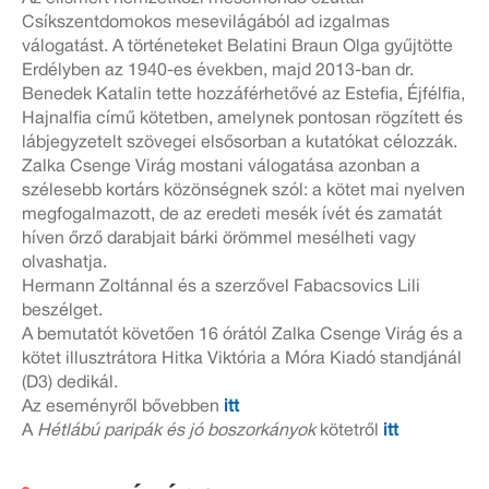
Csíkszentdomokos mesevilágából ad izgalmas
válogatást. A történeteket Belatini Braun Olga gyűjtötte
Erdélyben az 1940-es években, majd 2013-ban dr.
Benedek Katalin tette hozzáférhetővé az Estefia, Éjfélfia,
Hajnalfia című kötetben, amelynek pontosan rögzített és
lábjegyzetelt szövegei elsősorban a kutatókat célozzák.
Zalka Csenge Virág mostani válogatása azonban a
szélesebb kortárs közönségnek szól: a kötet mai nyelven
megfogalmazott, de az eredeti mesék ívét és zamatát
híven őrző darabjait bárki örömmel mesélheti vagy
olvashatja.
Hermann Zoltánnal és a szerzővel Fabacsovics Lili
beszélget.
A bemutatót követően 16 órától Zalka Csenge Virág és a
kötet illusztrátora Hitka Viktória a Móra Kiadó standjánál
(D3) dedikál.
Az eseményről bővebben
itt
A
Hétlábú paripák és jó boszorkányok
kötetről
itt