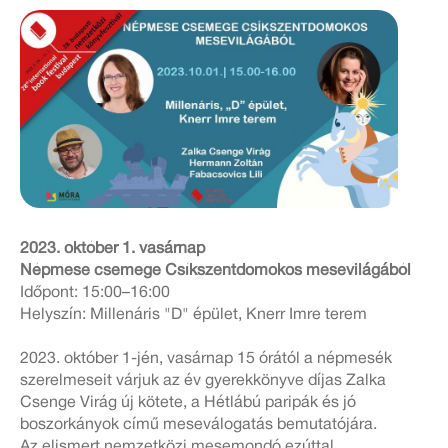
2023. október 1. vasárnap
Népmese csemege Csíkszentdomokos mesevilágából
Időpont: 15:00–16:00
Helyszín: Millenáris "D" épület, Knerr Imre terem
2023. október 1-jén, vasárnap 15 órától a népmesék
szerelmeseit várjuk az év gyerekkönyve díjas Zalka
Csenge Virág új kötete, a Hétlábú paripák és jó
boszorkányok című meseválogatás bemutatójára.
Az elismert nemzetközi mesemondó ezúttal