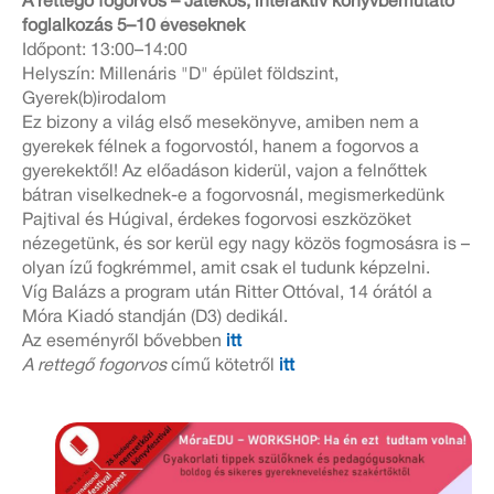
A rettegő fogorvos – Játékos, interaktív könyvbemutató
foglalkozás 5–10 éveseknek
Időpont: 13:00–14:00
Helyszín: Millenáris "D" épület földszint,
Gyerek(b)irodalom
Ez bizony a világ első mesekönyve, amiben nem a
gyerekek félnek a fogorvostól, hanem a fogorvos a
gyerekektől! Az előadáson kiderül, vajon a felnőttek
bátran viselkednek-e a fogorvosnál, megismerkedünk
Pajtival és Húgival, érdekes fogorvosi eszközöket
nézegetünk, és sor kerül egy nagy közös fogmosásra is –
olyan ízű fogkrémmel, amit csak el tudunk képzelni.
Víg Balázs a program után Ritter Ottóval, 14 órától a
Móra Kiadó standján (D3) dedikál.
Az eseményről bővebben
itt
A rettegő fogorvos
című kötetről
itt