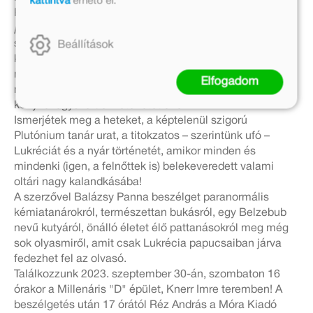
kattintva
érhető el.
Papucs? Ez komoly? Még szép! Réz András a
Lukrécia
papucsai
című regényének igazán fordulatos s cseppet
sem csoszogó történetével ezúttal a kiskamasz
Beállítások
kedélyeket borzolja s birizgálja. Van benne egy csipetnyi
misztikum, egy mokkáskanál rejtély, egy emberes adag
Elfogadom
nyelvi humor és a titkos összetevő, amitől Réz András
könyvei egyszerűen letehetetlenek.
Ismerjétek meg a heteket, a képtelenül szigorú
Plutónium tanár urat, a titokzatos – szerintünk ufó –
Lukréciát és a nyár történetét, amikor minden és
mindenki (igen, a felnőttek is) belekeveredett valami
oltári nagy kalandkásába!
A szerzővel Balázsy Panna beszélget paranormális
kémiatanárokról, természettan bukásról, egy Belzebub
nevű kutyáról, önálló életet élő pattanásokról meg még
sok olyasmiről, amit csak Lukrécia papucsaiban járva
fedezhet fel az olvasó.
Találkozzunk 2023. szeptember 30-án, szombaton 16
órakor a Millenáris "D" épület, Knerr Imre teremben! A
beszélgetés után 17 órától Réz András a Móra Kiadó