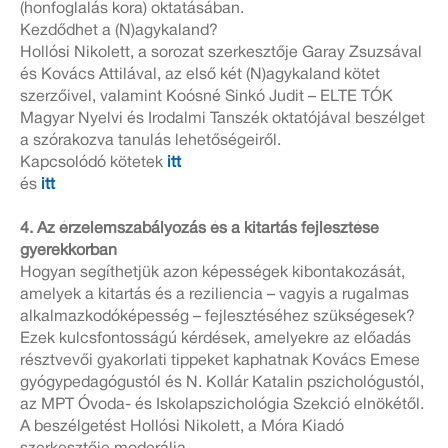
(honfoglalás kora) oktatásában.
Kezdődhet a (N)agykaland?
Hollósi Nikolett, a sorozat szerkesztője Garay Zsuzsával
és Kovács Attilával, az első két (N)agykaland kötet
szerzőivel, valamint Koósné Sinkó Judit – ELTE TÓK
Magyar Nyelvi és Irodalmi Tanszék oktatójával beszélget
a szórakozva tanulás lehetőségeiről.
Kapcsolódó kötetek
itt
és
itt
4. Az érzelemszabályozás és a kitartás fejlesztése
gyerekkorban
Hogyan segíthetjük azon képességek kibontakozását,
amelyek a kitartás és a reziliencia – vagyis a rugalmas
alkalmazkodóképesség – fejlesztéséhez szükségesek?
Ezek kulcsfontosságú kérdések, amelyekre az előadás
résztvevői gyakorlati tippeket kaphatnak Kovács Emese
gyógypedagógustól és N. Kollár Katalin pszichológustól,
az MPT Óvoda- és Iskolapszichológia Szekció elnökétől.
A beszélgetést Hollósi Nikolett, a Móra Kiadó