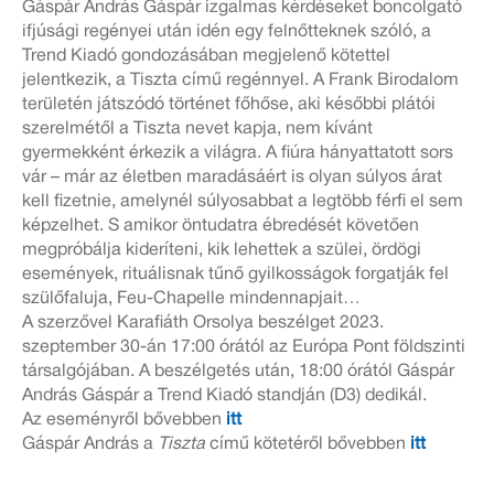
Gáspár András Gáspár izgalmas kérdéseket boncolgató
ifjúsági regényei után idén egy felnőtteknek szóló, a
Trend Kiadó gondozásában megjelenő kötettel
jelentkezik, a Tiszta című regénnyel. A Frank Birodalom
területén játszódó történet főhőse, aki későbbi plátói
szerelmétől a Tiszta nevet kapja, nem kívánt
gyermekként érkezik a világra. A fiúra hányattatott sors
vár – már az életben maradásáért is olyan súlyos árat
kell fizetnie, amelynél súlyosabbat a legtöbb férfi el sem
képzelhet. S amikor öntudatra ébredését követően
megpróbálja kideríteni, kik lehettek a szülei, ördögi
események, rituálisnak tűnő gyilkosságok forgatják fel
szülőfaluja, Feu-Chapelle mindennapjait…
A szerzővel Karafiáth Orsolya beszélget 2023.
szeptember 30-án 17:00 órától az Európa Pont földszinti
társalgójában. A beszélgetés után, 18:00 órától Gáspár
András Gáspár a Trend Kiadó standján (D3) dedikál.
Az eseményről bővebben
itt
Gáspár András a
Tiszta
című kötetéről bővebben
itt