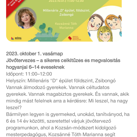
2023. október 1. vasárnap
Jövőtervezés – a sikeres célkitűzés és megvalósítás
hogyanjai 6–14 éveseknek
Időpont: 11:00–12:00
Helyszín: Millenáris "D" épület földszint, Zsibongó
Vannak álmodozó gyerekek. Vannak céltudatos
gyerekek. Vannak magabiztos gyerekek. És vannak, akik
mindig mást felelnek arra a kérdésre: Mi leszel, ha nagy
leszel?
Bármilyen legyen is gyermeked, unokád, tanítványod, ha
6 és 14 év közötti, szeretettel várjuk jövőtervező
programunkon, ahol a Kozsán-módszert kidolgozó
mesterpedagógus, Kozsánné Tóth Marianna segít