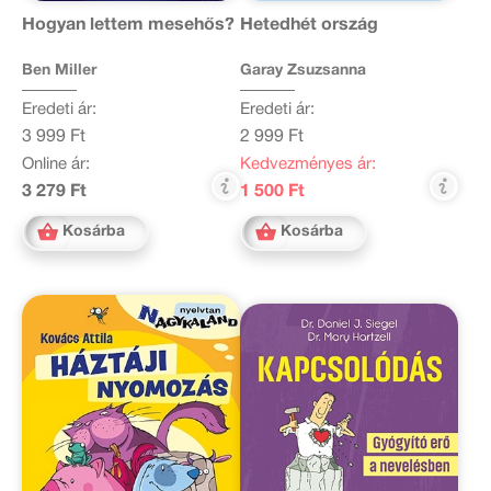
Hogyan lettem mesehős?
Hetedhét ország
Ben Miller
Garay Zsuzsanna
Eredeti ár:
Eredeti ár:
3 999 Ft
2 999 Ft
Online ár:
Kedvezményes ár:
3 279 Ft
1 500 Ft
Kosárba
Kosárba