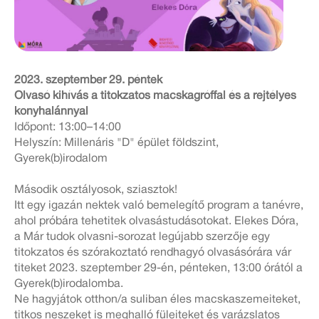
2023. szeptember 29. péntek
Olvasó kihívás a titokzatos macskagróffal és a rejtélyes
konyhalánnyal
Időpont: 13:00–14:00
Helyszín: Millenáris "D" épület földszint,
Gyerek(b)irodalom
Második osztályosok, sziasztok!
Itt egy igazán nektek való bemelegítő program a tanévre,
ahol próbára tehetitek olvasástudásotokat. Elekes Dóra,
a Már tudok olvasni-sorozat legújabb szerzője egy
titokzatos és szórakoztató rendhagyó olvasásórára vár
titeket 2023. szeptember 29-én, pénteken, 13:00 órától a
Gyerek(b)irodalomba.
Ne hagyjátok otthon/a suliban éles macskaszemeiteket,
titkos neszeket is meghalló füleiteket és varázslatos