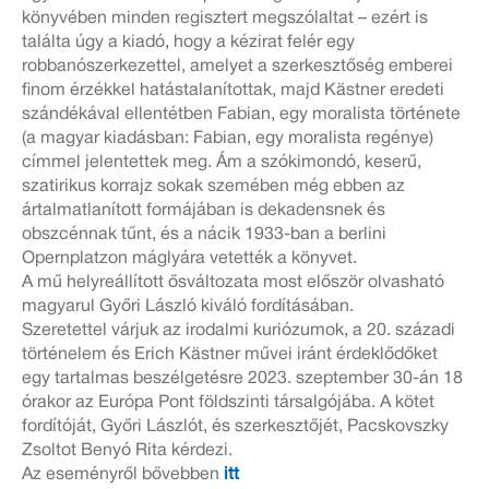
könyvében minden regisztert megszólaltat – ezért is
találta úgy a kiadó, hogy a kézirat felér egy
robbanószerkezettel, amelyet a szerkesztőség emberei
finom érzékkel hatástalanítottak, majd Kästner eredeti
szándékával ellentétben Fabian, egy moralista története
(a magyar kiadásban: Fabian, egy moralista regénye)
címmel jelentettek meg. Ám a szókimondó, keserű,
szatirikus korrajz sokak szemében még ebben az
ártalmatlanított formájában is dekadensnek és
obszcénnak tűnt, és a nácik 1933-ban a berlini
Opernplatzon máglyára vetették a könyvet.
A mű helyreállított ősváltozata most először olvasható
magyarul Győri László kiváló fordításában.
Szeretettel várjuk az irodalmi kuriózumok, a 20. századi
történelem és Erich Kästner művei iránt érdeklődőket
egy tartalmas beszélgetésre 2023. szeptember 30-án 18
órakor az Európa Pont földszinti társalgójába. A kötet
fordítóját, Győri Lászlót, és szerkesztőjét, Pacskovszky
Zsoltot Benyó Rita kérdezi.
Az eseményről bővebben
itt