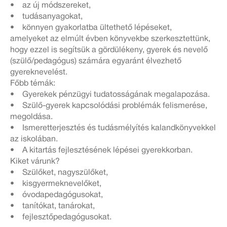
• az új módszereket,
• tudásanyagokat,
• könnyen gyakorlatba ültethető lépéseket,
amelyeket az elmúlt évben könyvekbe szerkesztettünk,
hogy ezzel is segítsük a gördülékeny, gyerek és nevelő
(szülő/pedagógus) számára egyaránt élvezhető
gyereknevelést.
Főbb témák:
• Gyerekek pénzügyi tudatosságának megalapozása.
• Szülő-gyerek kapcsolódási problémák felismerése,
megoldása.
• Ismeretterjesztés és tudásmélyítés kalandkönyvekkel
az iskolában.
• A kitartás fejlesztésének lépései gyerekkorban.
Kiket várunk?
• Szülőket, nagyszülőket,
• kisgyermeknevelőket,
• óvodapedagógusokat,
• tanítókat, tanárokat,
• fejlesztőpedagógusokat.