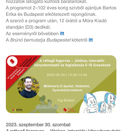
hozzátok látogató külföldi barátaitokat.
A programot 2–102 éves korig szívből ajánljuk Bartos
Erika és Budapest elkötelezett rajongóinak.
A szerző a program után, 12 órától a Móra Kiadó
standján (D3) dedikál.
Az eseményről bővebben
itt
A
Brúnó bemutatja Budapestet
kötetről
itt
2023. szeptember 30. szombat