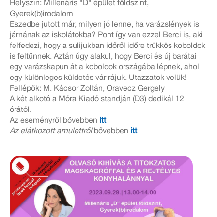
Helyszín: Millenáris "D" épület földszint,
Gyerek(b)irodalom
Eszedbe jutott már, milyen jó lenne, ha varázslények is
járnának az iskolátokba? Pont így van ezzel Berci is, aki
felfedezi, hogy a sulijukban időről időre trükkös koboldok
is feltűnnek. Aztán úgy alakul, hogy Berci és új barátai
egy varázskapun át a koboldok országába lépnek, ahol
egy különleges küldetés vár rájuk. Utazzatok velük!
Fellépők: M. Kácsor Zoltán, Oravecz Gergely
A két alkotó a Móra Kiadó standján (D3) dedikál 12
órától.
Az eseményről bővebben
itt
Az elátkozott amulettről
bővebben
itt