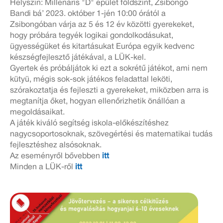
Helyszín: Millenáris "D" épület földszint, Zsibongó
Bandi bá’ 2023. október 1-jén 10:00 órától a
Zsibongóban várja az 5 és 12 év közötti gyerekeket,
hogy próbára tegyék logikai gondolkodásukat,
ügyességüket és kitartásukat Európa egyik kedvenc
készségfejlesztő játékával, a LÜK-kel.
Gyertek és próbáljátok ki ezt a sokrétű játékot, ami nem
kütyü, mégis sok-sok játékos feladattal leköti,
szórakoztatja és fejleszti a gyerekeket, miközben arra is
megtanítja őket, hogyan ellenőrizhetik önállóan a
megoldásaikat.
A játék kiváló segítség iskola-előkészítéshez
nagycsoportosoknak, szövegértési és matematikai tudás
fejlesztéshez alsósoknak.
Az eseményről bővebben
itt
Minden a LÜK-ről
itt