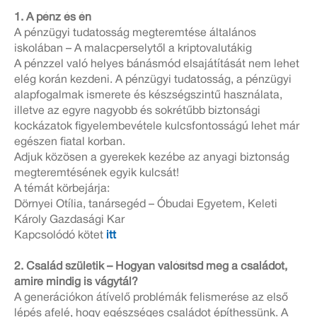
1. A pénz és én
A pénzügyi tudatosság megteremtése általános
iskolában – A malacperselytől a kriptovalutákig
A pénzzel való helyes bánásmód elsajátítását nem lehet
elég korán kezdeni. A pénzügyi tudatosság, a pénzügyi
alapfogalmak ismerete és készségszintű használata,
illetve az egyre nagyobb és sokrétűbb biztonsági
kockázatok figyelembevétele kulcsfontosságú lehet már
egészen fiatal korban.
Adjuk közösen a gyerekek kezébe az anyagi biztonság
megteremtésének egyik kulcsát!
A témát körbejárja:
Dörnyei Otília, tanársegéd – Óbudai Egyetem, Keleti
Károly Gazdasági Kar
Kapcsolódó kötet
itt
2. Család születik – Hogyan valósítsd meg a családot,
amire mindig is vágytál?
A generációkon átívelő problémák felismerése az első
lépés afelé, hogy egészséges családot építhessünk. A