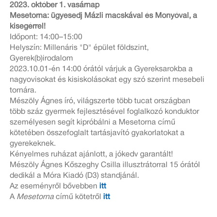
2023. október 1. vasárnap
Mesetorna: ügyesedj Mázli macskával és Monyóval, a
kisegérrel!
Időpont: 14:00–15:00
Helyszín: Millenáris "D" épület földszint,
Gyerek(b)irodalom
2023.10.01-én 14:00 órától várjuk a Gyereksarokba a
nagyovisokat és kisiskolásokat egy szó szerint mesebeli
tornára.
Mészöly Ágnes író, világszerte több tucat országban
több száz gyermek fejlesztésével foglalkozó konduktor
személyesen segít kipróbálni a Mesetorna című
kötetében összefoglalt tartásjavító gyakorlatokat a
gyerekeknek.
Kényelmes ruházat ajánlott, a jókedv garantált!
Mészöly Ágnes Kőszeghy Csilla illusztrátorral 15 órától
dedikál a Móra Kiadó (D3) standjánál.
Az eseményről bővebben
itt
A
Mesetorna
című kötetről
itt