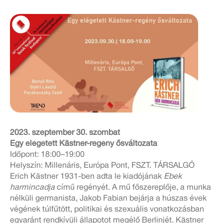
2023. szeptember 30. szombat
Egy elégetett Kästner-regény ősváltozata
Időpont: 18:00–19:00
Helyszín: Millenáris, Európa Pont, FSZT. TÁRSALGÓ
Erich Kästner 1931-ben adta le kiadójának
Ebek
harmincadja
című regényét. A mű főszereplője, a munka
nélküli germanista, Jakob Fabian bejárja a húszas évek
végének túlfűtött, politikai és szexuális vonatkozásban
egyaránt rendkívüli állapotot megélő Berlinjét. Kästner