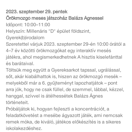
2023. szeptember 29. péntek
Örökmozgó mesés játszóház Balázs Ágnessel
Időpont: 10:00–11:00
Helyszín: Millenáris "D" épület földszint,
Gyerek(b)irodalom
Szeretettel várjuk 2023. szeptember 29-én 10:00 órától a
4–7 év közötti örökmozgókat egy interaktív mesés
játékra, ahol megismerkedhetnek A hisztis kiselefánttal
és barátaival.
Töltsük meg együtt a Gyereksarkot tapssal, ugrálással,
sőt, akár kiabálhattok is, hiszen az örökmozgó mesék –
melyekből már a 6. gyűjteményt lapozhatjátok – pont
arra jók, hogy ne csak füllel, de szemmel, lábbal, kézzel,
hanggal, szívvel is átélhessétek Balázs Ágnes
történeteit.
Próbáljátok ki, hogyan fejleszti a koncentrációt, a
feladatkövetést a mesébe ágyazott játék, ami nemcsak
remek móka, de kiváló, játékos előkészítés is a sikeres
iskolakezdéshez.