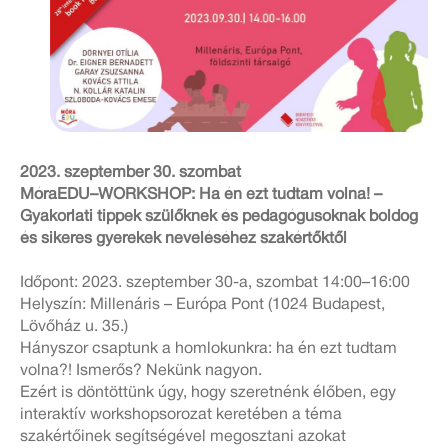
2023. szeptember 30. szombat
MóraEDU–WORKSHOP: Ha én ezt tudtam volna! –
Gyakorlati tippek szülőknek és pedagógusoknak boldog
és sikeres gyerekek neveléséhez szakértőktől
Időpont: 2023. szeptember 30-a, szombat 14:00–16:00
Helyszín: Millenáris – Európa Pont (1024 Budapest,
Lövőház u. 35.)
Hányszor csaptunk a homlokunkra: ha én ezt tudtam
volna?! Ismerős? Nekünk nagyon.
Ezért is döntöttünk úgy, hogy szeretnénk élőben, egy
interaktív workshopsorozat keretében a téma
szakértőinek segítségével megosztani azokat