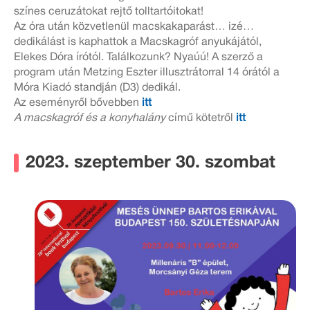
színes ceruzátokat rejtő tolltartóitokat!
Az óra után közvetlenül macskakaparást… izé…
dedikálást is kaphattok a Macskagróf anyukájától,
Elekes Dóra írótól. Találkozunk? Nyaúú! A szerző a
program után Metzing Eszter illusztrátorral 14 órától a
Móra Kiadó standján (D3) dedikál.
Az eseményről bővebben
itt
A macskagróf és a konyhalány
című kötetről
itt
2023. szeptember 30. szombat