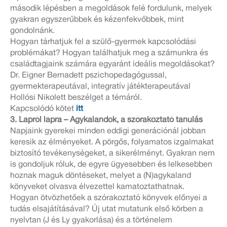
második lépésben a megoldások felé fordulunk, melyek
gyakran egyszerűbbek és kézenfekvőbbek, mint
gondolnánk.
Hogyan tárhatjuk fel a szülő-gyermek kapcsolódási
problémákat? Hogyan találhatjuk meg a számunkra és
családtagjaink számára egyaránt ideális megoldásokat?
Dr. Eigner Bernadett pszichopedagógussal,
gyermekterapeutával, integratív játékterapeutával
Hollósi Nikolett beszélget a témáról.
Kapcsolódó kötet
itt
3. Lapról lapra – Agykalandok, a szórakoztató tanulás
Napjaink gyerekei minden eddigi generációnál jobban
keresik az élményeket. A pörgős, folyamatos izgalmakat
biztosító tevékenységeket, a sikerélményt. Gyakran nem
is gondoljuk róluk, de egyre ügyesebben és lelkesebben
hoznak maguk döntéseket, melyet a (N)agykaland
könyveket olvasva élvezettel kamatoztathatnak.
Hogyan ötvözhetőek a szórakoztató könyvek előnyei a
tudás elsajátításával? Új utat mutatunk első körben a
nyelvtan (J és Ly gyakorlása) és a történelem