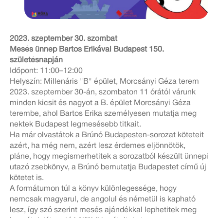
2023. szeptember 30. szombat
Mesés ünnep Bartos Erikával Budapest 150.
születésnapján
Időpont: 11:00–12:00
Helyszín: Millenáris "B" épület, Morcsányi Géza terem
2023. szeptember 30-án, szombaton 11 órától várunk
minden kicsit és nagyot a B. épület Morcsányi Géza
terembe, ahol Bartos Erika személyesen mutatja meg
nektek Budapest legmesésebb titkait.
Ha már olvastátok a Brúnó Budapesten-sorozat köteteit
azért, ha még nem, azért lesz érdemes eljönnötök,
pláne, hogy megismerhetitek a sorozatból készült ünnepi
utazó zsebkönyv, a Brúnó bemutatja Budapestet című új
kötetet is.
A formátumon túl a könyv különlegessége, hogy
nemcsak magyarul, de angolul és németül is kapható
lesz, így szó szerint mesés ajándékkal lephetitek meg