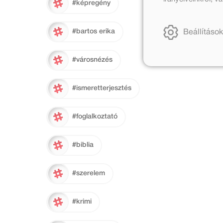
#képregény
#bartos erika
Beállítások
#városnézés
#ismeretterjesztés
#foglalkoztató
#biblia
#szerelem
#krimi