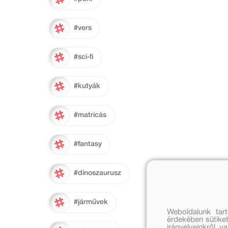
#vers
#sci-fi
#kutyák
#matricás
#fantasy
#dinoszaurusz
#járművek
Weboldalunk tar
érdekében sütiket
irányelveinkről, 