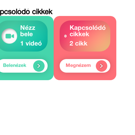
pcsolódó cikkek
Nézz
Kapcsolódó
bele
cikkek
1 videó
2 cikk
Belenézek
Megnézem