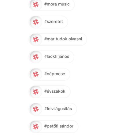
#móra music
#szeretet
#már tudok olvasni
#lackfi jános
#népmese
#évszakok
#felvilágosítás
#petőfi sándor