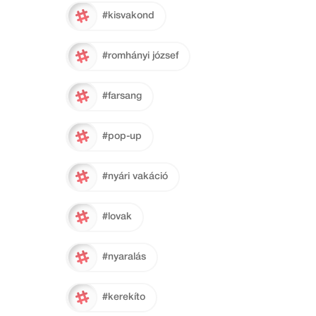
#kisvakond
#romhányi józsef
#farsang
#pop-up
#nyári vakáció
#lovak
#nyaralás
#kerekíto