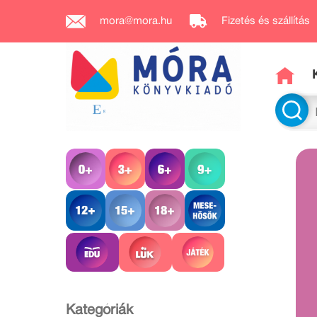
mora@mora.hu
Fizetés és szállítás
Kategóriák