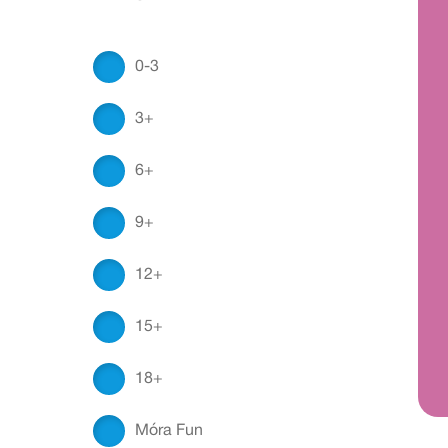
0-3
3+
6+
9+
12+
15+
18+
Móra Fun