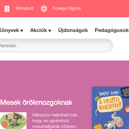
Mintabolt
Foreign Rights
Könyvek
Akciók
Újdonságok
Pedagógusok
Mesék örökmozgóknak
Hányszor hallottad már,
hogy ne ugrándozz
mesehallgatás közben,