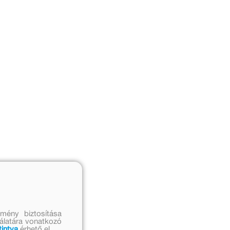
mény biztosítása
nálatára vonatkozó
tintva
érhető el.