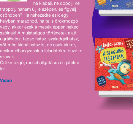
ne kiabálj, ne dobolj, ne
trappolj, hanem ülj le szépen, és figyelj
csöndben? Ha nehezedre esik egy
helyben maradnod, ha te is örökmozgó
vagy, akkor ezek a mesék éppen neked
szólnak! A mulatságos történetek alatt
ugrálhatsz, tapsolhatsz, szaladgálhatsz,
sőt még kiabálhatsz is, de csak akkor,
amikor elhangzanak a feladatokra buzdító
szavak.
Örökmozgó, mesehallgatásra és játékra
fel!
Videó