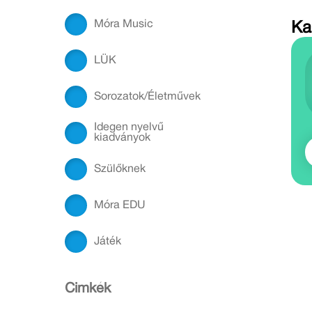
Móra Music
Ka
LÜK
Sorozatok/Életművek
Idegen nyelvű
kiadványok
Szülőknek
Móra EDU
Játék
Cimkék