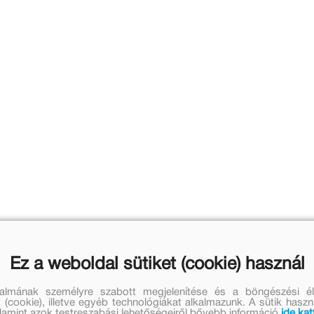
Ez a weboldal sütiket (cookie) használ
talmának személyre szabott megjelenítése és a böngészési él
 (cookie), illetve egyéb technológiákat alkalmazunk. A sütik hasz
valamint azok testreszabási lehetőségeiről bővebb információ
ide kat