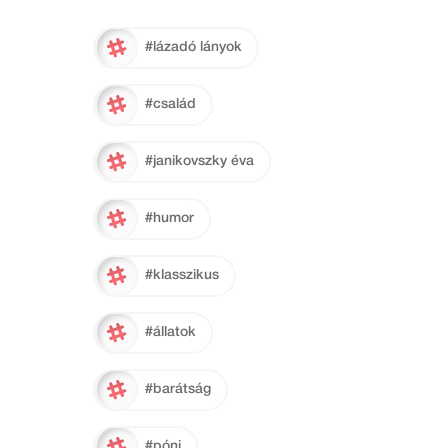
#lázadó lányok
#család
#janikovszky éva
#humor
#klasszikus
#állatok
#barátság
#póni