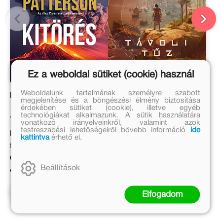
Ez a weboldal sütiket (cookie) használ
Weboldalunk tartalmának személyre szabott
Kitörés
Távoli tűz
megjelenítése és a böngészési élmény biztosítása
érdekében sütiket (cookie), illetve egyéb
technológiákat alkalmazunk. A sütik használatára
James Patterson, Michael
Zsoldos Péter
vonatkozó irányelveinkről, valamint azok
Crichton
testreszabási lehetőségeiről bővebb információ
ide
Eredeti ár:
Eredeti ár:
kattintva
érhető el.
5 999 Ft
6 999 Ft
Online ár:
Kötött ár:
Beállítások
4 919 Ft
6 299 Ft
Kosárba
Kosárba
Elfogadom