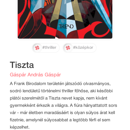
#thriller
#középkor
Tiszta
Gáspár András Gáspár
A Frank Birodalom területén játszódó olvasmányos,
sodró lendületű történelmi thriller főhőse, aki későbbi
plátói szerelmétől a Tiszta nevet kapja, nem kívánt
gyermekként érkezik a világra. A fiúra hányattatott sors
vár - már életben maradásáért is olyan súlyos árat kell
fizetnie, amelynél súlyosabbat a legtöbb férfi el sem
képzelhet.