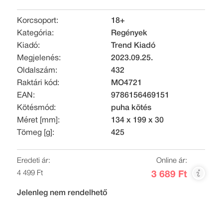
Korcsoport:
18+
Kategória:
Regények
Kiadó:
Trend Kiadó
Megjelenés:
2023.09.25.
Oldalszám:
432
Raktári kód:
MO4721
EAN:
9786156469151
Kötésmód:
puha kötés
Méret [mm]:
134 x 199 x 30
Tömeg [g]:
425
Eredeti ár:
Online ár:
4 499 Ft
3 689 Ft
Jelenleg nem rendelhető