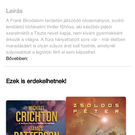
Leírás
A Frank Birodalom területén játszódó olvasmányos, sodró
lendületű történelmi thriller főhőse, aki későbbi plátói
szerelmétől a Tiszta nevet kapja, nem kívánt gyermekként
érkezik a világra. A fiúra hányattatott sors vár - már életben
maradásáért is olyan súlyos árat kell fizetnie, amelynél
súlyosabbat a legtöbb férfi el sem képzelhet.
Bővebben:
Ezek is érdekelhetnek!