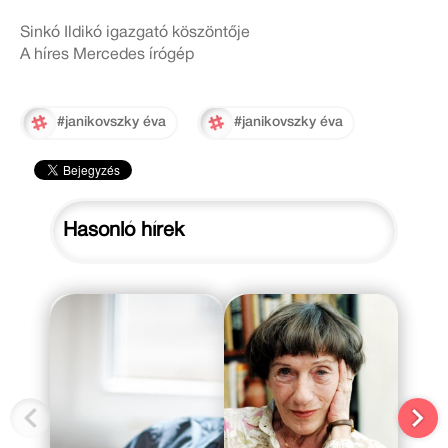
Sinkó Ildikó igazgató köszöntője
A híres Mercedes írógép
#janikovszky éva
#janikovszky éva
Hasonló hírek