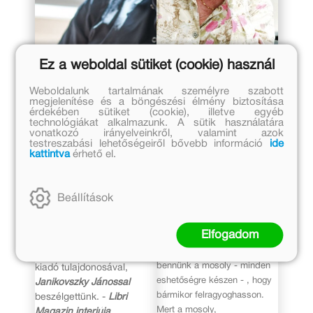
2020. szeptember 25.
2018. április 23.
Ez a weboldal sütiket (cookie) használ
„A Móra
92 éve
menedékház
született
Weboldalunk tartalmának személyre szabott
volt” – interjú
Janikovszky
megjelenítése és a böngészési élmény biztosítása
érdekében sütiket (cookie), illetve egyéb
Janikovszky
Éva
technológiákat alkalmazunk. A sütik használatára
János
vonatkozó irányelveinkről, valamint azok
testreszabási lehetőségeiről bővebb információ
ide
kiadótulajdonossal
92 éve, április 23-án született
kattintva
érhető el.
Janikovszky Éva.
Mosolyogva emlékezzünk rá.
Hetven éve alapították a
Ő is biztosan mosolyogva
hazai gyermek- és ifjúsági
Beállítások
néz le ránk!
irodalom egyik
"Mosolyogni tessék! Persze
legfontosabb szellemi
Elfogadom
nem szüntelenül, nem
műhelyét, a
Móra Kiadót
. A
reggeltől estig, de bujkáljon
jubileum alkalmából a
bennünk a mosoly - minden
kiadó tulajdonosával,
eshetőségre készen - , hogy
Janikovszky Jánossal
bármikor felragyoghasson.
beszélgettünk. -
Libri
Mert a mosoly,
Magazin interjúja