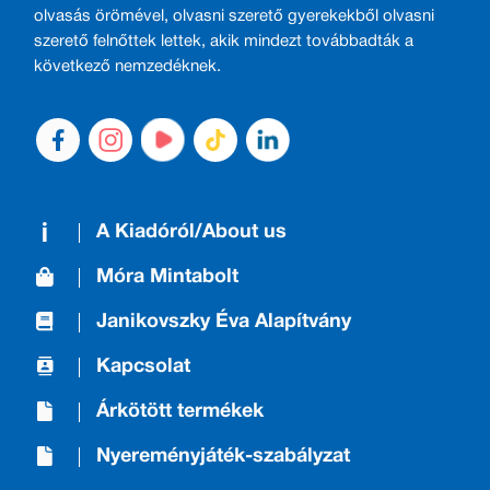
olvasás örömével, olvasni szerető gyerekekből olvasni
szerető felnőttek lettek, akik mindezt továbbadták a
következő nemzedéknek.
A Kiadóról/About us
Móra Mintabolt
Janikovszky Éva Alapítvány
Kapcsolat
Árkötött termékek
Nyereményjáték-szabályzat