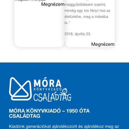
Megnézem
meggyőződésem szerint,
mindig egy kis fényt hoz az
életünkbe, meg a máséba
is."
2018. április 23.
Megnézem
MÓRA KÖNYVKIADÓ – 1950 ÓTA
CSALÁDTAG
Kiadónk generációkat ajándékozott és ajándékoz meg az