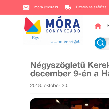
mora@mora.hu
Fizetés és szállítás
Négyszögletű Kerek
december 9-én a Ha
2018. október 30.