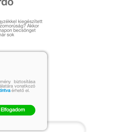
rdő
yzékkel kiegészített
 Szomorúság? Akkor
y napon becsönget
már sok
mény biztosítása
nálatára vonatkozó
tintva
érhető el.
Elfogadom