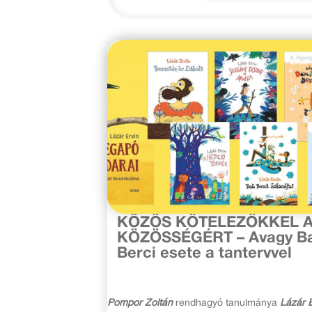
2021. február 26.
KÖZÖS KÖTELEZŐKKEL 
KÖZÖSSÉGÉRT – Avagy B
Berci esete a tantervvel
Pompor Zoltán
rendhagyó tanulmánya
Lázár E