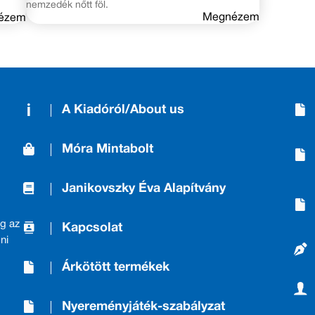
nemzedék nőtt föl.
Megnézem
ézem
A Kiadóról/About us
Móra Mintabolt
Janikovszky Éva Alapítvány
g az
Kapcsolat
ni
Árkötött termékek
Nyereményjáték-szabályzat