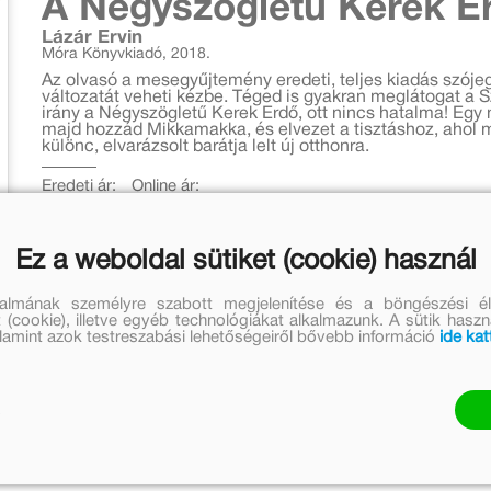
A Négyszögletű Kerek E
Lázár Ervin
Móra Könyvkiadó, 2018.
Az olvasó a mesegyűjtemény eredeti, teljes kiadás szójeg
változatát veheti kézbe. Téged is gyakran meglátogat a
irány a Négyszögletű Kerek Erdő, ott nincs hatalma! Eg
majd hozzád Mikkamakka, és elvezet a tisztáshoz, ahol 
különc, elvarázsolt barátja lelt új otthonra.
Eredeti ár:
Online ár:
3 999 Ft
3 279 Ft
Kosárba
Ez a weboldal sütiket (cookie) használ
talmának személyre szabott megjelenítése és a böngészési él
 (cookie), illetve egyéb technológiákat alkalmazunk. A sütik hasz
valamint azok testreszabási lehetőségeiről bővebb információ
ide kat