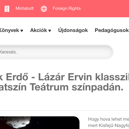
Mintabolt
Foreign Rights
Könyvek
Akciók
Újdonságok
Pedagógusok
 Erdő - Lázár Ervin klassz
tszín Teátrum színpadán.
Hogy hova lehet me
mert Kisfejű-Nagyfe