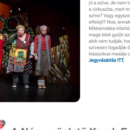
jó a szíve, de nem 
a cirkuszba, mert 
színe? Vagy egysze
elfelejt? Nos, anna
Mikkamakka kitartóan
maga köré gyűjti azo
akik nem tudják, h
szívesen fogadják ő
klasszikus meséje 
Jegyvásárlás ITT.