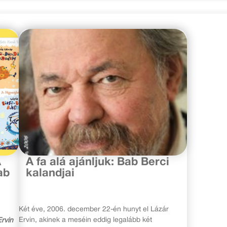
2009. január 5.
A
A fa alá ajánljuk: Bab Berci
ab
kalandjai
Két éve, 2006. december 22-én hunyt el Lázár
Ervin, akinek a meséin eddig legalább két
rvin