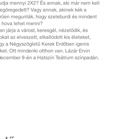
tudja mennyi 2X2? És annak, aki már nem kell
megöregedett? Vagy annak, akinek kék a
rűen megunták, hogy szeleburdi és mindent
k hova lehet menni?
 járja a várost, keresgél, nézelődik, és
kat az elveszett, elkallódott kis életeket,
ogy a Négyszögletű Kerek Erdőben igenis
ket. Ott mindenki otthon van. Lázár Ervin
december 9-én a Hatszín Teátrum színpadán.