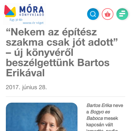
“Nekem az építész
szakma csak jót adott”
– új könyvéről
beszélgettünk Bartos
Erikával
2017. június 28.
Bartos Erika
neve
a
Bogyó és
Babóca
mesék
kapcsán vált