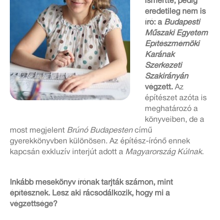
ismertté, pedig
eredetileg nem is
író: a
Budapesti
Műszaki Egyetem
Építészmérnöki
Karának
Szerkezeti
Szakirányán
végzett.
Az
építészet azóta is
meghatározó a
könyveiben, de a
most megjelent
Brúnó Budapesten
című
gyerekkönyvben különösen. Az építész-írónő ennek
kapcsán exkluzív interjút adott a
Magyarország Kúlnak
.
Inkább mesekönyv írónak tarjták számon, mint
építésznek. Lesz aki rácsodálkozik, hogy mi a
végzettsége?