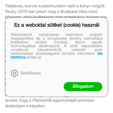
Többéves, komoly kutatómunkám rejlik a könyv mögött.
Tavaly, 2016-ban jelent meg a
Budapest titkai
című
könyvem, mely kivételesen nem mesekönyv, hanem egy
építészeti album, a főváros ismert és kevéssé ismert
Ez a weboldal sütiket (cookie) használ
nevezetességeiről. Ehhez csaknem három évig
gyűjtöttem az anyagot, levéltárakban, múzeumokban,
Weboldalunk tartalmának személyre szabott
megjelenítése és a böngészési élmény biztosítása
archívumokban kutatva, felvettem a kapcsolatot a
érdekében sütiket (cookie), illetve egyéb
századforduló nagy építészeinek leszármazottaival és
technológiákat alkalmazunk. A sütik használatára
vonatkozó irányelveinkről, valamint azok
örököseivel. Mérhetetlen munkám fekszik a grafikákban
testreszabási lehetőségeiről bővebb információ
ide
is, így el sem tudom mondani, mekkora öröm volt nekem,
kattintva
érhető el.
hogy ez a kötet idén elnyerte a
Szép Magyar Könyv
Verseny
főpolgármesteri különdíját. Ebből a
kutatómunkából a
Brúnó kötetnél
is sokat hasznosítok,
Beállítások
de a temérdek információt átszűröm, és csak olyanok
kerülnek bele a
Brúnóba
, ami a kisgyerekes családok
Elfogadom
számára érdekes. Friss kutatómunkára, egyeztetésekre
is szükség volt, még a
Honvédséggel
is váltottam
levelet, hogy a
Palotaőrök
egyenruháját pontosan
ábrázoljam a képeken.