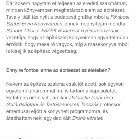
Bár sosem hagytam el teljesen az eredeti szakmámat,
minden könyvemben meghatározó elem az építészet.
Tavaly kiállítás nyílt a budapesti grafikáimból a
Fővárosi
Szabó Ervin Könyvtárban
, ennek megnyitóján mondta
Sándor Tibor
, a
FSZEK Budapest Gyűjteményének
vezetője, hogy az építészeti könyveimen egyértelműen
érződik, hogy meseíró vagyok, míg a mesekönyveimből
is kisejlik az építész végzettség.
Ennyire fontos lenne az építészet az életében?
Nekem az építész szakma csak jót adott, sok egykori
egyetemi tanárommal ma is tartom a kapcsolatot.
Hatalmas öröm volt, amikor
Dulácska tanár úr
(a
Szilárdságtani és Tartószerkezeti Tanszék
professor
emeritusa) eljött a könyvheti programomra, és
átadhattam neki egy dedikált
Brúnó kötetet
.