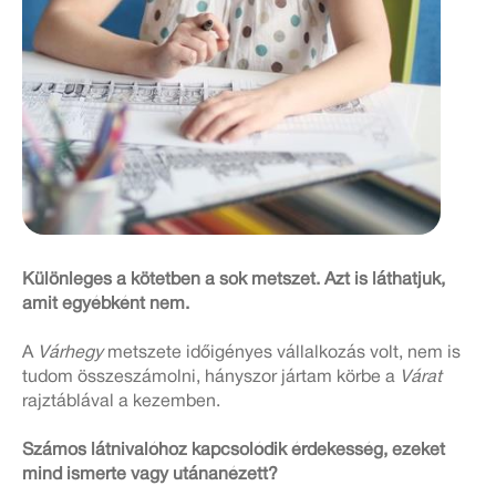
Különleges a kötetben a sok metszet. Azt is láthatjuk,
amit egyébként nem.
A
Várhegy
metszete időigényes vállalkozás volt, nem is
tudom összeszámolni, hányszor jártam körbe a
Várat
rajztáblával a kezemben.
Számos látnivalóhoz kapcsolódik érdekesség, ezeket
mind ismerte vagy utánanézett?