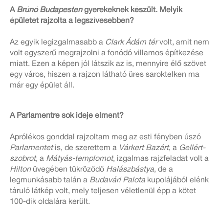
A
Brúnó Budapesten
gyerekeknek készült. Melyik
épületet rajzolta a legszívesebben?
Az egyik legizgalmasabb a
Clark Ádám tér
volt, amit nem
volt egyszerű megrajzolni a fonódó villamos építkezése
miatt. Ezen a képen jól látszik az is, mennyire élő szövet
egy város, hiszen a rajzon látható üres saroktelken ma
már egy épület áll.
A Parlamentre sok ideje elment?
Aprólékos gonddal rajzoltam meg az esti fényben úszó
Parlamentet
is, de szerettem a
Várkert Bazárt
, a
Gellért-
szobrot
, a
Mátyás-templomot
, izgalmas rajzfeladat volt a
Hilton
üvegében tükröződő
Halászbástya
, de a
legmunkásabb talán a
Budavári Palota
kupolájából elénk
táruló látkép volt, mely teljesen véletlenül épp a kötet
100-dik oldalára került.