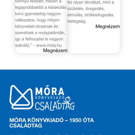
könnyű feladat, hiszen a
fel olyan témákat, mint a
legapróbbaktól a kisiskolás
születés, öregedés,
korú gyerekekig nagyon
elmúlás, örökbefogadás,
változatos, hogy milyen
betegség.
könyveket olvasnak és
Megnézem
szeretnek a molypalánták,
így a felhozatal is nagyon
sokrétű.” - www.moly.hu
Megnézem
MÓRA KÖNYVKIADÓ – 1950 ÓTA
CSALÁDTAG