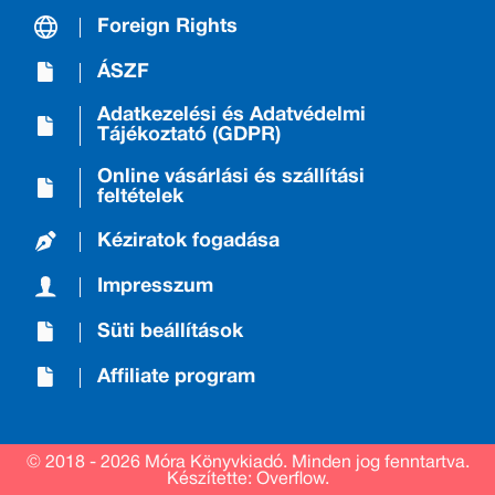
Foreign Rights
ÁSZF
Adatkezelési és Adatvédelmi
Tájékoztató (GDPR)
Online vásárlási és szállítási
feltételek
Kéziratok fogadása
Impresszum
Süti beállítások
Affiliate program
© 2018 - 2026 Móra Könyvkiadó.
Minden jog fenntartva.
Készítette: Overflow.