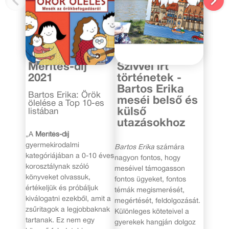
2021. május 31.
2020. július 10.
Merítés-díj
Szívvel írt
2021
történetek -
Bartos Erika
Bartos Erika: Örök
meséi belső és
ölelése a Top 10-es
külső
listában
utazásokhoz
„A
Merítés-díj
gyermekirodalmi
Bartos Erika
számára
kategóriájában a 0-10 éves
nagyon fontos, hogy
korosztálynak szóló
meséivel támogasson
könyveket olvassuk,
fontos ügyeket, fontos
értékeljük és próbáljuk
témák megismerését,
kiválogatni ezekből, amit a
megértését, feldolgozását.
zsűritagok a legjobbaknak
Különleges köteteivel a
tartanak. Ez nem egy
gyerekek hangján dolgoz