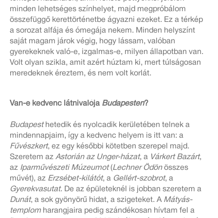
minden lehetséges színhelyet, majd megpróbálom
összefüggő kerettörténetbe ágyazni ezeket. Ez a térkép
a sorozat alfája és ómegája nekem. Minden helyszínt
saját magam járok végig, hogy lássam, valóban
gyerekeknek való-e, izgalmas-e, milyen állapotban van.
Volt olyan szikla, amit azért húztam ki, mert túlságosan
meredeknek éreztem, és nem volt korlát.
Van-e kedvenc látnivalója
Budapesten
?
Budapest
hetedik és nyolcadik kerületében telnek a
mindennapjaim, így a kedvenc helyem is itt van: a
Fűvészkert
, ez egy későbbi kötetben szerepel majd.
Szeretem az
Astorián az Unger-házat
, a
Várkert Bazárt
,
az
Iparművészeti Múzeumot
(
Lechner Ödön
összes
művét), az
Erzsébet-kilátót
, a
Gellért-szobrot
, a
Gyerekvasutat
. De az épületeknél is jobban szeretem a
Dunát
, a sok gyönyörű hidat, a szigeteket. A
Mátyás-
templom
harangjaira pedig szándékosan hívtam fel a