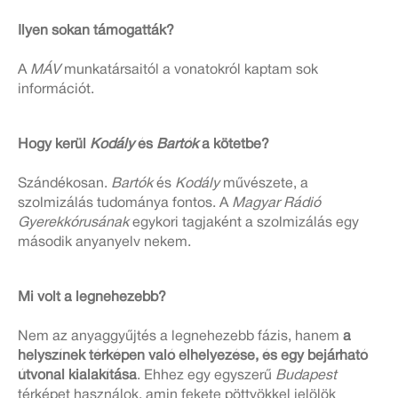
Ilyen sokan támogatták?
A
MÁV
munkatársaitól a vonatokról kaptam sok
információt.
Hogy kerül
Kodály
és
Bartók
a kötetbe?
Szándékosan.
Bartók
és
Kodály
művészete, a
szolmizálás tudománya fontos. A
Magyar Rádió
Gyerekkórusának
egykori tagjaként a szolmizálás egy
második anyanyelv nekem.
Mi volt a legnehezebb?
Nem az anyaggyűjtés a legnehezebb fázis, hanem
a
helyszínek térképen való elhelyezése, és egy bejárható
útvonal kialakítása
. Ehhez egy egyszerű
Budapest
térképet használok, amin fekete pöttyökkel jelölök