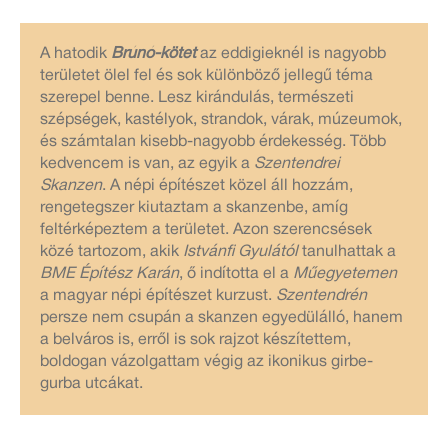
A hatodik
Brúnó-kötet
az eddigieknél is nagyobb
területet ölel fel és sok különböző jellegű téma
szerepel benne. Lesz kirándulás, természeti
szépségek, kastélyok, strandok, várak, múzeumok,
és számtalan kisebb-nagyobb érdekesség. Több
kedvencem is van, az egyik a
Szentendrei
Skanzen
. A népi építészet közel áll hozzám,
rengetegszer kiutaztam a skanzenbe, amíg
feltérképeztem a területet. Azon szerencsések
közé tartozom, akik
Istvánfi Gyulától
tanulhattak a
BME Építész Karán
, ő indította el a
Műegyetemen
a magyar népi építészet kurzust.
Szentendrén
persze nem csupán a skanzen egyedülálló, hanem
a belváros is, erről is sok rajzot készítettem,
boldogan vázolgattam végig az ikonikus girbe-
gurba utcákat.