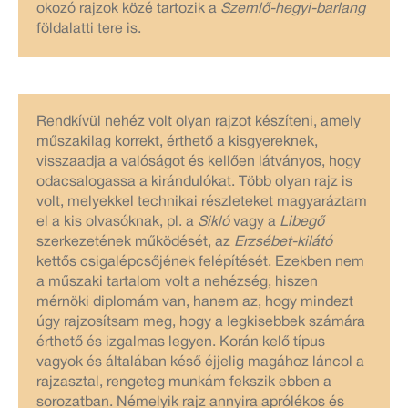
okozó rajzok közé tartozik a
Szemlő-hegyi-barlang
földalatti tere is.
Rendkívül nehéz volt olyan rajzot készíteni, amely
műszakilag korrekt, érthető a kisgyereknek,
visszaadja a valóságot és kellően látványos, hogy
odacsalogassa a kirándulókat. Több olyan rajz is
volt, melyekkel technikai részleteket magyaráztam
el a kis olvasóknak, pl. a
Sikló
vagy a
Libegő
szerkezetének működését, az
Erzsébet-kilátó
kettős csigalépcsőjének felépítését. Ezekben nem
a műszaki tartalom volt a nehézség, hiszen
mérnöki diplomám van, hanem az, hogy mindezt
úgy rajzosítsam meg, hogy a legkisebbek számára
érthető és izgalmas legyen. Korán kelő típus
vagyok és általában késő éjjelig magához láncol a
rajzasztal, rengeteg munkám fekszik ebben a
sorozatban. Némelyik rajz annyira aprólékos és