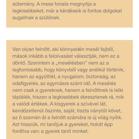
sütemény. A mese fonala megnyitja a
legkisebbeket, már a kérdéseik is fontos dolgokat
sugallnak a szülőnek.
Van olyan felnőtt, aki könnyedén mesél fejből,
mások inkább a felolvasást választják, nem ez a
döntő. Szerintem a „mesélésben” nem az a
legfontosabb, hogy könyvből vagy anélkül történik,
hanem az együttlét, a nyugalom, biztonság, az
odafigyelés, az egymásra szánt idő. A mesélés
nem csak a gyereknek, hanem a felnőttnek is lelki
táplálék, hiszen a legkisebbek ébresztenek rá, mik
a valódi értékek. A kisgyerek a szívével lát,
kendőzetlenül őszinte, saját, tiszta iránytűt követ,
az ő szemén át a felnőtt számára is új világ nyílik.
Azt hisszük, mi tanítjuk a gyereket, holott épp
fordítva van: a gyerek tanít minket.