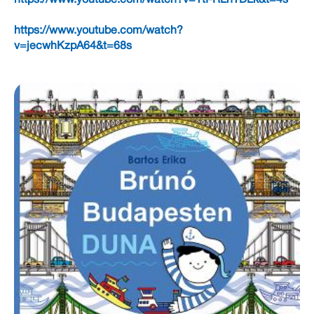
https://www.youtube.com/watch?
v=jecwhKzpA64&t=68s