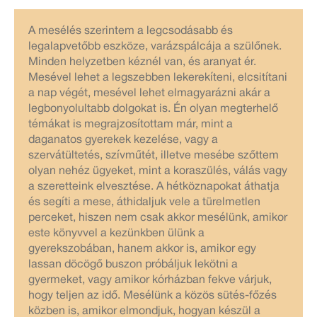
A mesélés szerintem a legcsodásabb és
legalapvetőbb eszköze, varázspálcája a szülőnek.
Minden helyzetben kéznél van, és aranyat ér.
Mesével lehet a legszebben lekerekíteni, elcsitítani
a nap végét, mesével lehet elmagyarázni akár a
legbonyolultabb dolgokat is. Én olyan megterhelő
témákat is megrajzosítottam már, mint a
daganatos gyerekek kezelése, vagy a
szervátültetés, szívműtét, illetve mesébe szőttem
olyan nehéz ügyeket, mint a koraszülés, válás vagy
a szeretteink elvesztése. A hétköznapokat áthatja
és segíti a mese, áthidaljuk vele a türelmetlen
perceket, hiszen nem csak akkor mesélünk, amikor
este könyvvel a kezünkben ülünk a
gyerekszobában, hanem akkor is, amikor egy
lassan döcögő buszon próbáljuk lekötni a
gyermeket, vagy amikor kórházban fekve várjuk,
hogy teljen az idő. Mesélünk a közös sütés-főzés
közben is, amikor elmondjuk, hogyan készül a