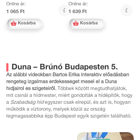
Online ár:
Online ár:
1 065 Ft
1 639 Ft
Kosárba
Kosárba
Duna – Brúnó Budapesten 5.
Az alábbi videókban Bartos Erika interaktív előadásban
rengeteg izgalmas érdekességet mesél el a Duna
hídjairól és szigeteiről.
Többek között megtudhatjátok,
mit csinál a hídmester, miért gondolták a hídépítők, hogy
a
Szabadság híd
egyszer csak elrepül, és azt is, hogyan
működik a víztorony, melyek közül az ország
legmagasabbika épp Budapest egyik szigetén található.