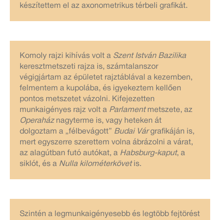
készítettem el az axonometrikus térbeli grafikát.
Komoly rajzi kihívás volt a
Szent István Bazilika
keresztmetszeti rajza is, számtalanszor
végigjártam az épületet rajztáblával a kezemben,
felmentem a kupolába, és igyekeztem kellően
pontos metszetet vázolni. Kifejezetten
munkaigényes rajz volt a
Parlament
metszete, az
Operaház
nagyterme is, vagy heteken át
dolgoztam a „félbevágott”
Budai Vár
grafikáján is,
mert egyszerre szerettem volna ábrázolni a várat,
az alagútban futó autókat, a
Habsburg-kaput
, a
siklót, és a
Nulla kilométerkövet
is.
Szintén a legmunkaigényesebb és legtöbb fejtörést