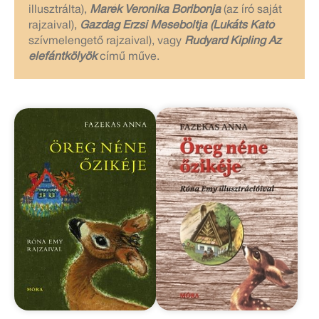
illusztrálta),
Marék Veronika Boribonja
(az író saját
rajzaival),
Gazdag Erzsi Meseboltja
(Lukáts Kató
szívmelengető rajzaival), vagy
Rudyard Kipling
Az
elefántkölyök
című műve.