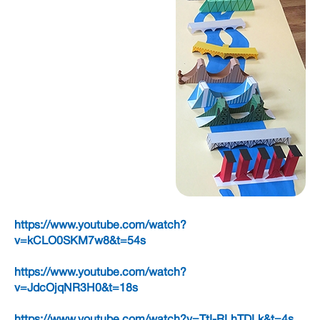
https://www.youtube.com/watch?
v=kCLO0SKM7w8&t=54s
https://www.youtube.com/watch?
v=JdcOjqNR3H0&t=18s
https://www.youtube.com/watch?v=TtI-RLhTDLk&t=4s