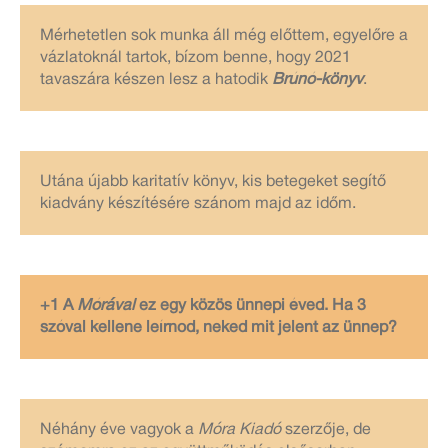
Mérhetetlen sok munka áll még előttem, egyelőre a
vázlatoknál tartok, bízom benne, hogy 2021
tavaszára készen lesz a hatodik
Brúnó-könyv
.
Utána újabb karitatív könyv, kis betegeket segítő
kiadvány készítésére szánom majd az időm.
+1 A
Mórával
ez egy közös ünnepi éved. Ha 3
szóval kellene leírnod, neked mit jelent az ünnep?
Néhány éve vagyok a
Móra Kiadó
szerzője, de