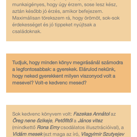
munkaigényes, hogy úgy érzem, sose lesz kész,
aztán később jó érzés, amikor befejezem.
Maximálisan törekszem rá, hogy örömöt, sok-sok
érdekességet és jó tippeket nyújtsak a
családoknak.
Tudjuk, hogy minden könyv megírásánál számodra
a legfontosabbak: a gyerekek. Elárulod nekünk,
hogy neked gyerekként milyen viszonyod volt a
mesével? Volt-e kedvenc meséd?
Sok kedvenc könyvem volt:
Fazekas Annától
az
Öreg néne őzikéje
,
Petőfitől
a
János vitéz
(mindkettő
Róna Emy
csodálatos illusztrációival), a
Vidám mesék
(ezt maga az író,
Vlagyimir Szutyejev