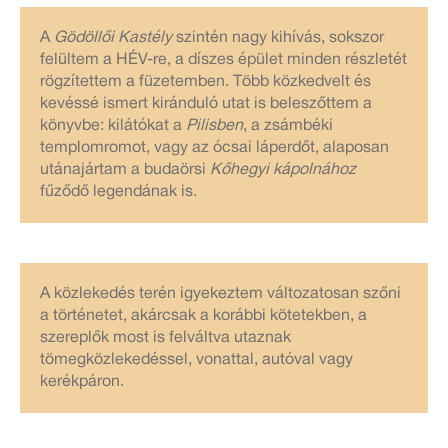
A
Gödöllői Kastély
szintén nagy kihívás, sokszor
felültem a HÉV-re, a díszes épület minden részletét
rögzítettem a füzetemben. Több közkedvelt és
kevéssé ismert kiránduló utat is beleszőttem a
könyvbe: kilátókat a
Pilisben
, a zsámbéki
templomromot, vagy az ócsai láperdőt, alaposan
utánajártam a budaörsi
Kőhegyi kápolnához
fűződő legendának is.
A közlekedés terén igyekeztem változatosan szőni
a történetet, akárcsak a korábbi kötetekben, a
szereplők most is felváltva utaznak
tömegközlekedéssel, vonattal, autóval vagy
kerékpáron.