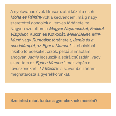
A nyolcvanas évek filmsorozatai közül a cseh
Moha és Páfrány
volt a kedvencem, máig nagy
szeretettel gondolok a kedves történetekre.
Nagyon szerettem a
Magyar Népmeséket
,
Frakkot
,
Vízipókot
,
Kukori és Kotkodát
,
Mekk Eleket
,
Mirr-
Murrt
, vagy
Rumcájsz
történeteit,
Jamie és a
csodalámpát
, az
Egér a Marsont
. Utóbbiakból
inkább töredékeket őrzök, például imádtam,
ahogyan
Jamie
lecsúszik a spirálcsúszdán, vagy
szerettem az
Egér a Marson
filmek végén a
fúvószenekart.
TV Macit
is a szívembe zártam,
meghatározta a gyerekkorunkat.
Szerinted miért fontos a gyerekeknek mesélni?