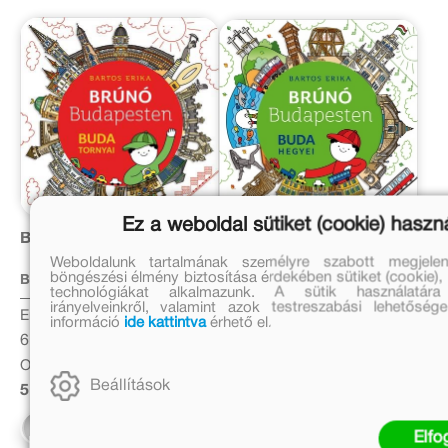
Ez a weboldal sütiket (cookie) haszn
Buda tornyai
Buda hegyei
Weboldalunk tartalmának személyre szabott megjele
böngészési élmény biztosítása érdekében sütiket (cookie), 
Bartos Erika
Bartos Erika
technológiákat alkalmazunk. A sütik használatár
irányelveinkről, valamint azok testreszabási lehetőség
Eredeti ár:
Eredeti ár:
információ
ide kattintva
érhető el.
6 999 Ft
6 999 Ft
Online ár:
Online ár:
Beállítások
5 739 Ft
5 739 Ft
Kosárba
Kosárba
Elf