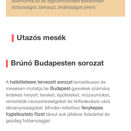
számomra ez az együttműködés elsősorban
biztonságot, támaszt, önállóságot jelent.
Utazós mesék
Brúnó Budapesten sorozat
A
hatkötetesre tervezett sorozat
tematikusan és
mesésen mutatja be
Budapest
gyerekek számára
érdekes helyeit: tereket, épületeket, múzeumokat,
ismertebb nevezetességeket és felfedezésre váró
látványosságokat. Minden kötethez
fényképes
foglalkoztató füzet
társul sok játékos feladattal és
gazdag fotóanyaggal.