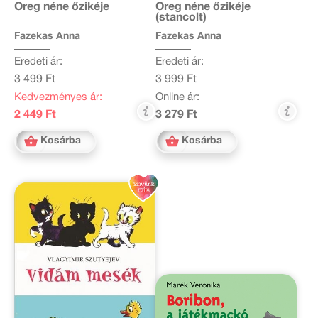
Öreg néne őzikéje
Öreg néne őzikéje
(stancolt)
Fazekas Anna
Fazekas Anna
Eredeti ár:
Eredeti ár:
3 499 Ft
3 999 Ft
Kedvezményes ár:
Online ár:
2 449 Ft
3 279 Ft
Kosárba
Kosárba