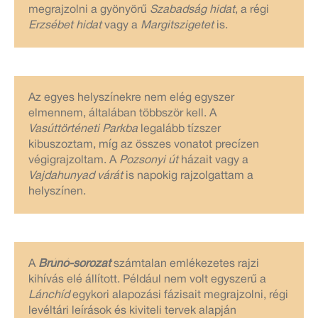
megrajzolni a gyönyörű
Szabadság hidat
, a régi
Erzsébet hidat
vagy a
Margitszigetet
is.
Az egyes helyszínekre nem elég egyszer
elmennem, általában többször kell. A
Vasúttörténeti Parkba
legalább tízszer
kibuszoztam, míg az összes vonatot precízen
végigrajzoltam. A
Pozsonyi út
házait vagy a
Vajdahunyad várát
is napokig rajzolgattam a
helyszínen.
A
Brúnó-sorozat
számtalan emlékezetes rajzi
kihívás elé állított. Például nem volt egyszerű a
Lánchíd
egykori alapozási fázisait megrajzolni, régi
levéltári leírások és kiviteli tervek alapján