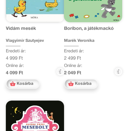
Vidám mesék
Boribon, a játékmackó
Vlagyimir Szutyejev
Marék Veronika
Eredeti ár:
Eredeti ár:
4 999 Ft
2 499 Ft
Online ár:
Online ár:
4 099 Ft
2 049 Ft
Kosárba
Kosárba