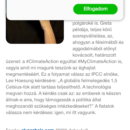
intézkedéseket kell
Elfogadom
hozniuk, méghozzá
azonnal”, hanem a
polgároké is. Greta
példája, teljes körű
szerepvállalása, az,
ahogyan a félelméből és
aggodalmából előnyt
kovácsolt, határozott
üzenet: a #ClimateAction egyúttal #MyClimateAction is,
vagyis amit mi magunk teszünk az éghajlat
megmentéséért. Ez a folyamat válasz az IPCC elnöke,
Lee Hoesung kérdésére: „A globális felmelegedés 1,5
Celsius-fok alatt tartása teljesíthető. A technológia
megvan hozzá. A kérdés csak az: az emberek is készen
állnak-e arra, hogy támogassák a politika által
meghozandó szükséges intézkedéseket?” A fiatalok
válasza nem kérdéses: igen, mi itt vagyunk.