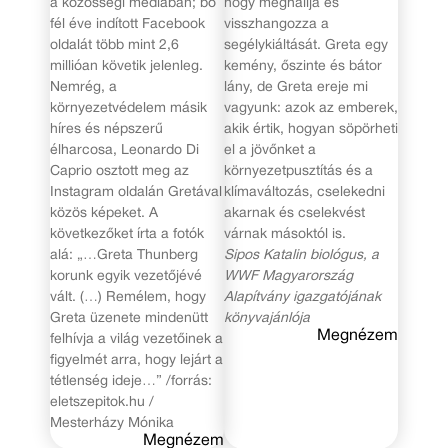
a közösségi médiában; bő
hogy meghallja és
fél éve indított Facebook
visszhangozza a
oldalát több mint 2,6
segélykiáltását. Greta egy
millióan követik jelenleg.
kemény, őszinte és bátor
Nemrég, a
lány, de Greta ereje mi
környezetvédelem másik
vagyunk: azok az emberek,
híres és népszerű
akik értik, hogyan söpörheti
élharcosa, Leonardo Di
el a jövőnket a
Caprio osztott meg az
környezetpusztítás és a
Instagram oldalán Gretával
klímaváltozás, cselekedni
közös képeket. A
akarnak és cselekvést
következőket írta a fotók
várnak másoktól is.
alá: „…Greta Thunberg
Sipos Katalin biológus,
a
korunk egyik vezetőjévé
WWF Magyarország
vált. (…) Remélem, hogy
Alapítvány igazgatójának
Greta üzenete mindenütt
könyvajánlója
Megnézem
felhívja a világ vezetőinek a
figyelmét arra, hogy lejárt a
tétlenség ideje…” /forrás:
eletszepitok.hu /
Mesterházy Mónika
Megnézem