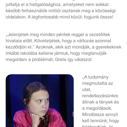
juttatja el a hallgatósághoz, amelyeket nem sokkal
később felhasználók milliói osztanak meg a közösségi
oldalakon. A legfontosabb mind közül: fogjunk össze!
„Jelenjetek meg minden péntek reggel a vezetőitek
hivatala előtt. Követeljétek, hogy a változás azonnal
kezdődjön el.” Azoknak, akik azt mondják, a gyerekeknek
inkább iskolába kellene járniuk, hogy megtanulják
megoldani a problémát, Greta így válaszol:
„A tudomány
megmutatta az
utat,
rendelkezésünkre
állnak a tények és
a megoldások.
Mindössze annyit
kell tennünk, hogy