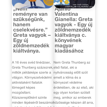
„Nem
Ajánló
reményre van
Valentina
szükségünk,
Gianella: Greta
hanem
vagyok - Egy új
cselekvésre.”
zöldnemzedék
Greta vagyok –
kiáltványa c.
Egy új
könyvének
zöldnemzedék
magyar
kiáltványa.
kiadásához
A 16 éves svéd tinédzser,
Nem Greta Thunberg az
Greta Thunberg százezrek,
első fiatal, aki a
milliók példaképe szerte a
nyilvánosság előtt szót
világon. Környezetvédelmi
emelt a klíma és a
aktivistaként fiatalok
környezet védelme
tömegeit képes
érdekében, de az első, aki
mozgósítani.
egy olyan korban szólalt
Közszereplőként szinte
meg, amikor az emberek
minden lépéséről beszámol
közössége készen áll arra,