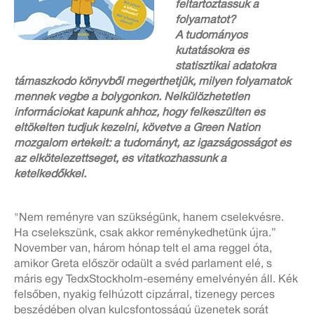
feltartóztassuk a
folyamatot?
A tudományos
kutatásokra és
statisztikai adatokra
támaszkodó könyvből megérthetjük, milyen folyamatok
mennek végbe a bolygónkon. Nélkülözhetetlen
információkat kapunk ahhoz, hogy felkészülten és
eltökélten tudjuk kezelni, követve a Green Nation
mozgalom értékeit: a tudományt, az igazságosságot és
az elkötelezettséget, és vitatkozhassunk a
kételkedőkkel.
"Nem reményre van szükségünk, hanem cselekvésre.
Ha cselek­szünk, csak akkor reménykedhetünk újra.”
November van, három hónap telt el ama reggel óta,
amikor Greta először odaült a svéd parlament elé, s
máris egy TedxStockholm-esemény emelvényén áll. Kék
felsőben, nyakig felhúzott cipzárral, tizenegy perces
beszédében olyan kulcsfontosságú üzenetek sorát