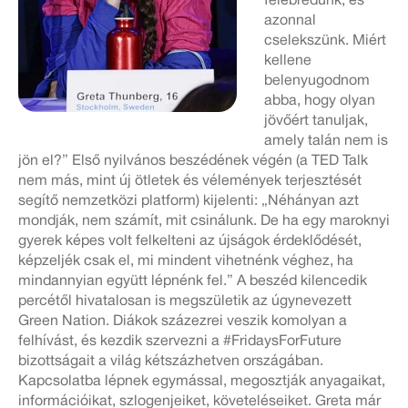
felébredünk, és
azonnal
cselekszünk. Miért
kellene
belenyugodnom
abba, hogy olyan
jövőért tanuljak,
amely talán nem is
jön el?” Első nyilvános beszédének végén (a TED Talk
nem más, mint új ötletek és vélemények terjesztését
segítő nemzetközi platform) kijelenti: „Néhányan azt
mondják, nem számít, mit csinálunk. De ha egy maroknyi
gyerek képes volt felkelteni az újságok érdeklődését,
képzeljék csak el, mi mindent vihetnénk véghez, ha
mindannyian együtt lépnénk fel.” A beszéd kilencedik
percétől hivatalosan is megszületik az úgynevezett
Green Nation. Diákok százezrei veszik komolyan a
felhívást, és kezdik szervezni a #FridaysForFuture
bizottságait a világ kétszázhetven országában.
Kapcsolatba lépnek egymással, megosztják anyagaikat,
információikat, szlogenjeiket, követeléseiket. Greta már