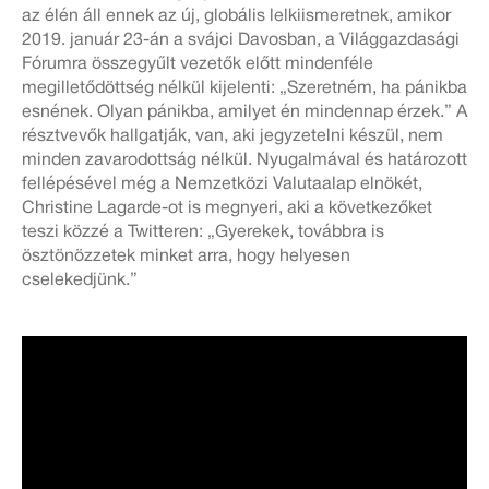
az élén áll ennek az új, globális lelkiismeretnek, amikor
2019. január 23-án a svájci Davosban, a Világgazdasági
Fórumra összegyűlt vezetők előtt mindenféle
megilletődöttség nélkül kijelenti: „Szeretném, ha pánikba
esnének. Olyan pánikba, amilyet én mindennap érzek.” A
résztvevők hallgatják, van, aki jegyzetelni készül, nem
minden zavarodottság nélkül. Nyugalmával és határozott
fellépésével még a Nemzetközi Valutaalap elnökét,
Christine Lagarde-ot is megnyeri, aki a következőket
teszi közzé a Twitteren: „Gyerekek, továbbra is
ösztönözzetek minket arra, hogy helyesen
cselekedjünk.”