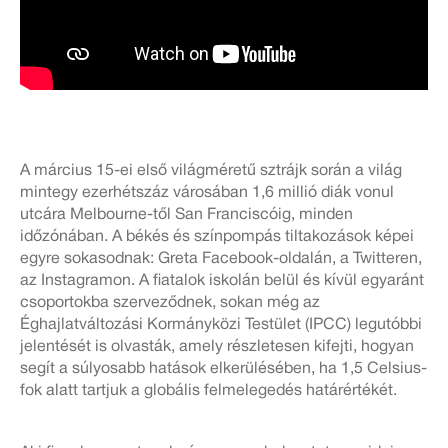
A március 15-ei első világméretű sztrájk során a világ
mintegy ezerhétszáz városában 1,6 millió diák vonul
utcára Melbourne-től San Franciscóig, minden
időzónában. A békés és színpompás tiltakozások képei
egyre sokasodnak: Greta Facebook-oldalán, a Twitteren,
az Instagramon. A fiatalok iskolán belül és kívül egyaránt
csoportokba szerveződnek, sokan még az
Éghajlatváltozási Kormányközi Testület (IPCC) legutóbbi
jelentését is olvasták, amely részletesen kifejti, hogyan
segít a súlyosabb hatások elkerülésében, ha 1,5 Celsius-
fok alatt tartjuk a globális felmelegedés határértékét.