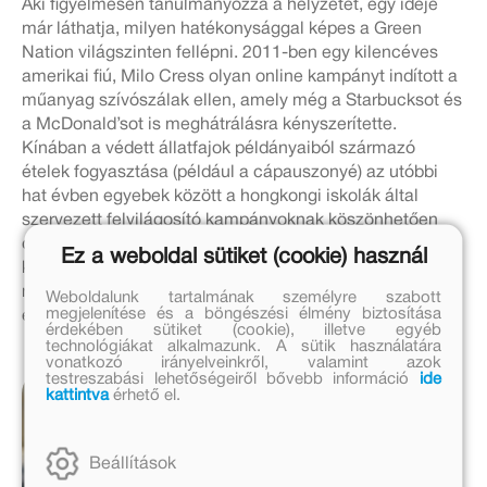
Aki figyelmesen tanulmányozza a helyzetet, egy ideje
már láthatja, milyen hatékonysággal képes a Green
Nation világszinten fellépni. 2011-ben egy kilencéves
amerikai fiú, Milo Cress olyan online kampányt indított a
műanyag szívószálak ellen, amely még a Starbucksot és
a McDonald’sot is meghátrálásra kényszerítette.
Kínában a védett állatfajok példányaiból származó
ételek fogyasztása (például a cápauszonyé) az utóbbi
hat évben egyebek között a hongkongi iskolák által
szervezett felvilágosító kampányoknak köszönhetően
csökkent drámai mértékben. „Amit a magunk szűkebb
Ez a weboldal sütiket (cookie) használ
környezetében megtehetünk, az mindig hasznos. Ha
mindannyian egyszerre cselekszünk, nagy
Weboldalunk tartalmának személyre szabott
megjelenítése és a böngészési élmény biztosítása
eredményeket érhetünk el” – emlékeztet Greta.
érdekében sütiket (cookie), illetve egyéb
technológiákat alkalmazunk. A sütik használatára
vonatkozó irányelveinkről, valamint azok
testreszabási lehetőségeiről bővebb információ
ide
A Green Nation által
kattintva
érhető el.
végzett mozgósítás
kulcsszava a felelősség.
Nemcsak a vezetőké,
Beállítások
akiknek „népszerűtlen