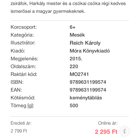
zsiráfok, Harkály mester és a csókai csóka régi kedves
ismerősei a magyar gyermekeknek.
Korcsoport:
6+
Kategória:
Mesék
Illusztrátor:
Reich Károly
Kiadó:
Móra Könyvkiadó
Megjelenés:
2015.
Oldalszám:
220
Raktári kód:
MO2741
ISBN:
9789631199574
EAN:
9789631199574
Kötésmód:
keménytáblás
Tömeg [g]:
500
Eredeti ár:
Online ár:
2 799 Ft
2 295 Ft