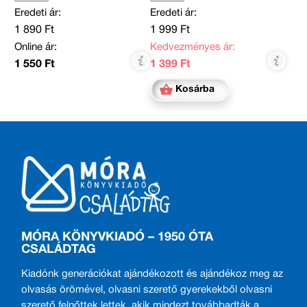
Eredeti ár:
Eredeti ár:
1 890 Ft
1 999 Ft
Online ár:
Kedvezményes ár:
1 550 Ft
1 399 Ft
Kosárba
MÓRA KÖNYVKIADÓ – 1950 ÓTA
CSALÁDTAG
Kiadónk generációkat ajándékozott és ajándékoz meg az
olvasás örömével, olvasni szerető gyerekekből olvasni
szerető felnőttek lettek, akik mindezt továbbadták a