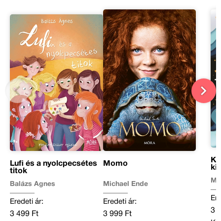
Kü
Lufi és a nyolcpecsétes
Momo
ki
titok
Ma
Balázs Ágnes
Michael Ende
Ere
Eredeti ár:
Eredeti ár:
3 
3 499 Ft
3 999 Ft