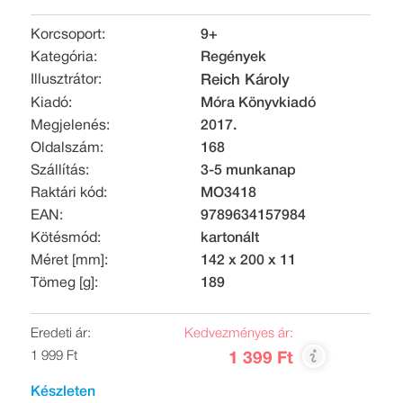
Korcsoport:
9+
Kategória:
Regények
Illusztrátor:
Reich Károly
Kiadó:
Móra Könyvkiadó
Megjelenés:
2017.
Oldalszám:
168
Szállítás:
3-5 munkanap
Raktári kód:
MO3418
EAN:
9789634157984
Kötésmód:
kartonált
Méret [mm]:
142 x 200 x 11
Tömeg [g]:
189
Eredeti ár:
Kedvezményes ár:
1 999 Ft
1 399 Ft
Készleten