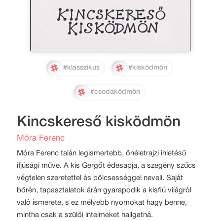
#klasszikus
#kisködmön
#csodaködmön
Kincskereső kisködmön
Móra Ferenc
Móra Ferenc talán legismertebb, önéletrajzi ihletésű
ifjúsági műve. A kis Gergőt édesapja, a szegény szűcs
végtelen szeretettel és bölcsességgel neveli. Saját
bőrén, tapasztalatok árán gyarapodik a kisfiú világról
való ismerete, s ez mélyebb nyomokat hagy benne,
mintha csak a szülői intelmeket hallgatná.