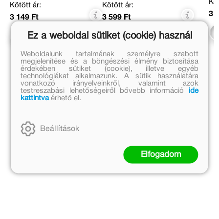
Köt
Kötött ár:
Kötött ár:
3 
3 149 Ft
3 599 Ft
Ez a weboldal sütiket (cookie) használ
Kosárba
Kosárba
Weboldalunk tartalmának személyre szabott
megjelenítése és a böngészési élmény biztosítása
érdekében sütiket (cookie), illetve egyéb
technológiákat alkalmazunk. A sütik használatára
vonatkozó irányelveinkről, valamint azok
testreszabási lehetőségeiről bővebb információ
ide
kattintva
érhető el.
Beállítások
Elfogadom