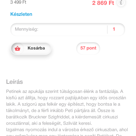
3 499 Ft
2 869 Ft
Készleten
Mennyiség:
57 pont
Kosárba
Leírás
Petinek az apukája szerint túlságosan élénk a fantáziája. A
kisfiú azt állítja, hogy rozzant pajtájukban egy idős oroszlán
lakik. A szigorú apa felkér egy építészt, hogy bontsa le a
tákolmányt, de a férfi inkább Peti pártjára áll. Össze is
barátkozik Bruckner Szigfriddel, a kiérdemesült cirkuszi
oroszlánnal, aki a feleségét, Szilviát keresi.
Izgalmas nyomozás indul a városba érkező cirkuszban, ahol