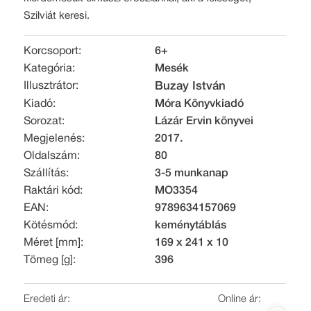
Szilviát keresi.
Korcsoport:
6+
Kategória:
Mesék
Illusztrátor:
Buzay István
Kiadó:
Móra Könyvkiadó
Sorozat:
Lázár Ervin könyvei
Megjelenés:
2017.
Oldalszám:
80
Szállítás:
3-5 munkanap
Raktári kód:
MO3354
EAN:
9789634157069
Kötésmód:
keménytáblás
Méret [mm]:
169 x 241 x 10
Tömeg [g]:
396
Eredeti ár:
Online ár: