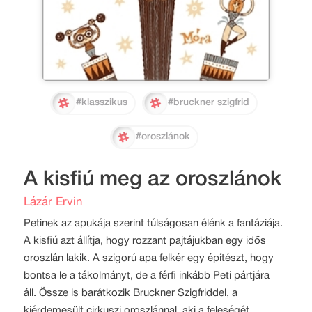
#klasszikus
#bruckner szigfrid
#oroszlánok
A kisfiú meg az oroszlánok
Lázár Ervin
Petinek az apukája szerint túlságosan élénk a fantáziája.
A kisfiú azt állítja, hogy rozzant pajtájukban egy idős
oroszlán lakik. A szigorú apa felkér egy építészt, hogy
bontsa le a tákolmányt, de a férfi inkább Peti pártjára
áll. Össze is barátkozik Bruckner Szigfriddel, a
kiérdemesült cirkuszi oroszlánnal, aki a feleségét,