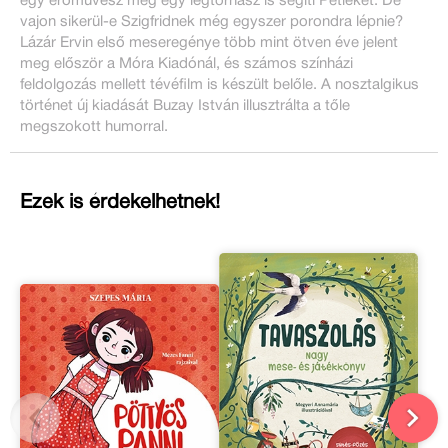
egy erőművész meg egy légtornász is segíti Petiéket. De
vajon sikerül-e Szigfridnek még egyszer porondra lépnie?
Lázár Ervin első meseregénye több mint ötven éve jelent
meg először a Móra Kiadónál, és számos színházi
feldolgozás mellett tévéfilm is készült belőle. A nosztalgikus
történet új kiadását Buzay István illusztrálta a tőle
megszokott humorral.
Ezek is érdekelhetnek!