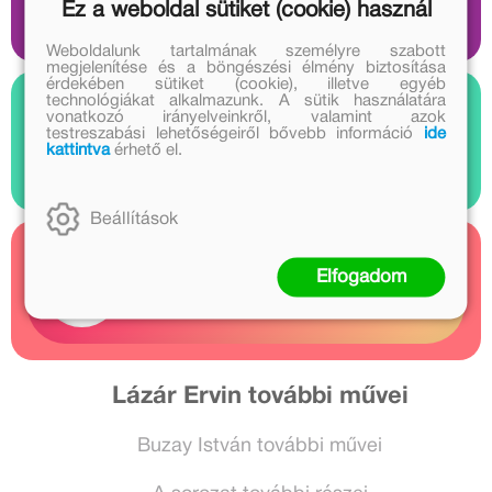
1 audió
Ez a weboldal sütiket (cookie) használ
Weboldalunk tartalmának személyre szabott
megjelenítése és a böngészési élmény biztosítása
érdekében sütiket (cookie), illetve egyéb
technológiákat alkalmazunk. A sütik használatára
vonatkozó irányelveinkről, valamint azok
Nézz bele
testreszabási lehetőségeiről bővebb információ
ide
kattintva
érhető el.
1 videó
Beállítások
Kapcsolódó cikkek
Elfogadom
1 cikk
Lázár Ervin további művei
Buzay István további művei