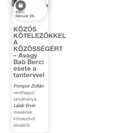
2021.
február 26.
KÖZÖS
KÖTELEZŐKKEL
A
KÖZÖSSÉGÉRT
– Avagy
Bab Berci
esete a
tantervvel
Pompor Zoltán
rendhagyó
tanulmánya
Lázár Ervin
meséinek
kötelezővé
tételéről.