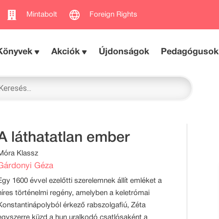
Mintabolt
Foreign Rights
Könyvek
Akciók
Újdonságok
Pedagógusok
A láthatatlan ember
Móra Klassz
Gárdonyi Géza
Egy 1600 évvel ezelőtti szerelemnek állít emléket a
híres történelmi regény, amelyben a keletrómai
Konstantinápolyból érkező rabszolgafiú, Zéta
egyszerre küzd a hun uralkodó csatlósaként a