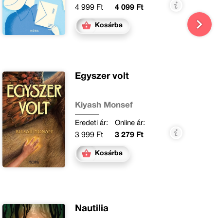
4 999 Ft
4 099 Ft
Kosárba
Egyszer volt
Kiyash Monsef
Eredeti ár:
Online ár:
3 999 Ft
3 279 Ft
Kosárba
Nautilia