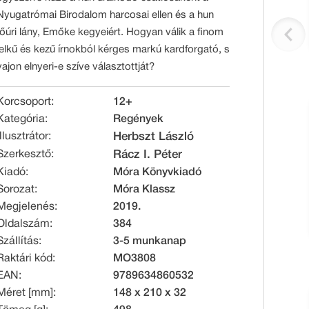
Nyugatrómai Birodalom harcosai ellen és a hun
főúri lány, Emőke kegyeiért. Hogyan válik a finom
lelkű és kezű írnokból kérges markú kardforgató, s
vajon elnyeri-e szíve választottját?
Korcsoport:
12+
Kategória:
Regények
Illusztrátor:
Herbszt László
Szerkesztő:
Rácz I. Péter
Kiadó:
Móra Könyvkiadó
Sorozat:
Móra Klassz
Megjelenés:
2019.
Oldalszám:
384
Szállítás:
3-5 munkanap
Raktári kód:
MO3808
EAN:
9789634860532
Méret [mm]:
148 x 210 x 32