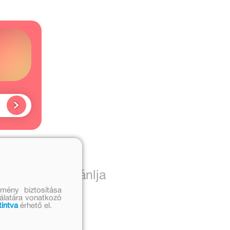
ó
vei
 szerkesztő ajánlja
mény biztosítása
nálatára vonatkozó
tintva
érhető el.