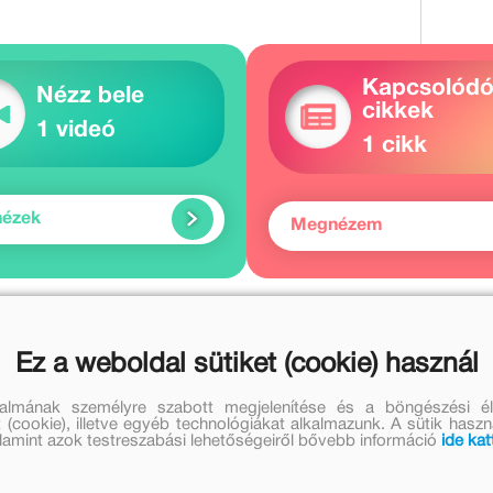
Kapcsolód
Nézz bele
cikkek
1 videó
1 cikk
nézek
Megnézem
 művei
Herbszt László további mű
Ez a weboldal sütiket (cookie) használ
orozat további részei
Ezt olvastad? A
talmának személyre szabott megjelenítése és a böngészési él
 (cookie), illetve egyéb technológiákat alkalmazunk. A sütik hasz
valamint azok testreszabási lehetőségeiről bővebb információ
ide kat