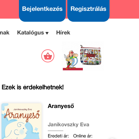
Bejelentkezés
Regisztrálás
nak
Katalógus
Hírek
Ezek is érdekelhetnek!
Aranyeső
Janikovszky Éva
Eredeti ár:
Online ár: