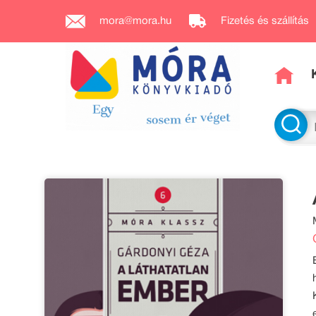
mora@mora.hu
Fizetés és szállítás