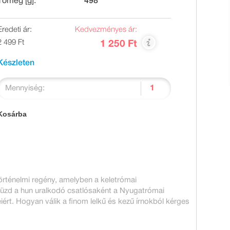
Tömeg [g]:
498
Eredeti ár:
Kedvezményes ár:
2 499 Ft
1 250 Ft
Készleten
Mennyiség:
Kosárba
 történelmi regény, amelyben a keletrómai
küzd a hun uralkodó csatlósaként a Nyugatrómai
iért. Hogyan válik a finom lelkű és kezű írnokból kérges