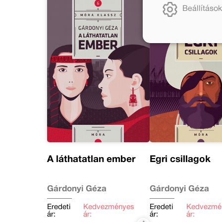
Beállítások
A láthatatlan ember
Egri csillagok
Gárdonyi Géza
Gárdonyi Géza
Eredeti
Kedvezményes
Eredeti
Kedvezmé
ár:
ár:
ár:
ár: