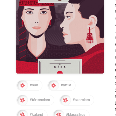
#hun
#attila
#történelem
#szerelem
#kaland
#klasszikus