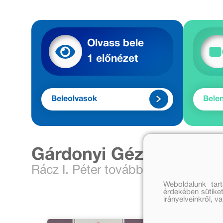
Olvass bele
1 előnézet
Beleolvasok
Bele
Gárdonyi Géza további
Rácz I. Péter további művei
A s
Weboldalunk tar
érdekében sütiket
irányelveinkről, 