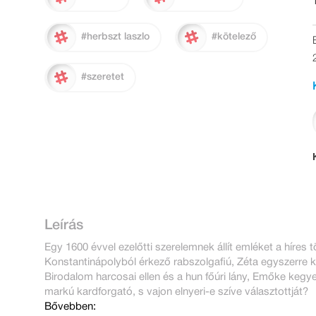
#herbszt laszlo
#kötelező
#szeretet
Leírás
Egy 1600 évvel ezelőtti szerelemnek állít emléket a híres
Konstantinápolyból érkező rabszolgafiú, Zéta egyszerre 
Birodalom harcosai ellen és a hun főúri lány, Emőke kegye
markú kardforgató, s vajon elnyeri-e szíve választottját?
Bővebben: