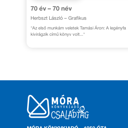
70 év – 70 név
Herbszt László – Grafikus
"Az első munkám veletek Tamási Áron: A legényfa
kivirágzik című könyv volt..."