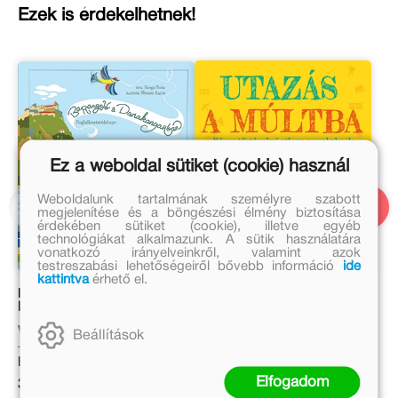
Ezek is érdekelhetnek!
Ez a weboldal sütiket (cookie) használ
Weboldalunk tartalmának személyre szabott
megjelenítése és a böngészési élmény biztosítása
érdekében sütiket (cookie), illetve egyéb
technológiákat alkalmazunk. A sütik használatára
vonatkozó irányelveinkről, valamint azok
testreszabási lehetőségeiről bővebb információ
ide
kattintva
érhető el.
Barangoló a
Utazás a múltba
Dunakanyarban
Varga Viola
Peter Chrisp, Simon Adams
Beállítások
Eredeti ár:
Eredeti ár:
Elfogadom
3 999 Ft
5 999 Ft