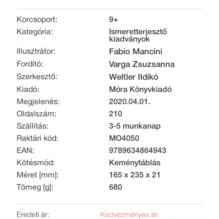
Korcsoport:
9+
Kategória:
Ismeretterjesztő
kiadványok
Illusztrátor:
Fabio Mancini
Fordító:
Varga Zsuzsanna
Szerkesztő:
Weltler Ildikó
Kiadó:
Móra Könyvkiadó
Megjelenés:
2020.04.01.
Oldalszám:
210
Szállítás:
3-5 munkanap
Raktári kód:
MO4050
EAN:
9789634864943
Kötésmód:
Keménytáblás
Méret [mm]:
165 x 235 x 21
Tömeg [g]:
680
Eredeti ár:
Kedvezményes ár: