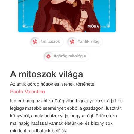
#mítoszok
#antik világ
#görög mitológia
A mítoszok világa
Az antik görög hősök és istenek történetei
Paolo Valentino
Ismerd meg az antik görög világ legnagyobb sztárjait és
legizgalmasabb eseményeit ebből a gazdagon illusztrált
könyvből, amely bebizonyítja, hogy a régi történetek a
mai napig hatással vannak életünkre, és bizony sok
mindent tanulhatunk belőlük.