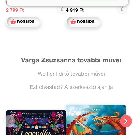
Kedvezményes ár:
Online ár:
2 799 Ft
4 919 Ft
Kosárba
Kosárba
Varga Zsuzsanna további művei
Weltler Ildikó további művei
Ezt olvastad? A szerkesztő ajánlja