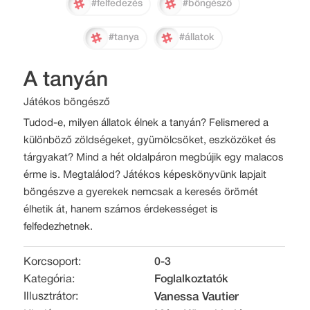
#felfedezés
#böngésző
#tanya
#állatok
A tanyán
Játékos böngésző
Tudod-e, milyen állatok élnek a tanyán? Felismered a
különböző zöldségeket, gyümölcsöket, eszközöket és
tárgyakat? Mind a hét oldalpáron megbújik egy malacos
érme is. Megtalálod? Játékos képeskönyvünk lapjait
böngészve a gyerekek nemcsak a keresés örömét
élhetik át, hanem számos érdekességet is
felfedezhetnek.
Korcsoport:
0-3
Kategória:
Foglalkoztatók
Illusztrátor:
Vanessa Vautier