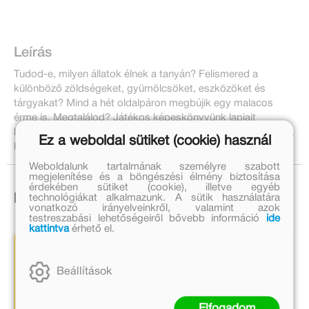
Leírás
Tudod-e, milyen állatok élnek a tanyán? Felismered a
különböző zöldségeket, gyümölcsöket, eszközöket és
tárgyakat? Mind a hét oldalpáron megbújik egy malacos
érme is. Megtalálod? Játékos képeskönyvünk lapjait
böngészve a gyerekek nemcsak a keresés örömét élhetik át,
Ez a weboldal sütiket (cookie) használ
hanem számos érdekességet is felfedezhetnek.
Weboldalunk tartalmának személyre szabott
megjelenítése és a böngészési élmény biztosítása
érdekében sütiket (cookie), illetve egyéb
technológiákat alkalmazunk. A sütik használatára
Ezek is érdekelhetnek!
vonatkozó irányelveinkről, valamint azok
testreszabási lehetőségeiről bővebb információ
ide
kattintva
érhető el.
Beállítások
Elfogadom