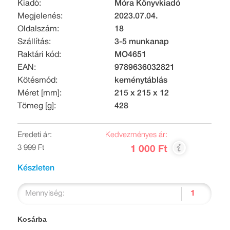
Kiadó:
Móra Könyvkiadó
Megjelenés:
2023.07.04.
Oldalszám:
18
Szállítás:
3-5 munkanap
Raktári kód:
MO4651
EAN:
9789636032821
Kötésmód:
keménytáblás
Méret [mm]:
215 x 215 x 12
Tömeg [g]:
428
Eredeti ár:
Kedvezményes ár:
3 999 Ft
1 000 Ft
Készleten
Mennyiség:
Kosárba