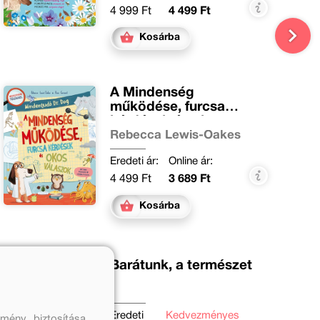
4 999 Ft
4 499 Ft
Kosárba
A Mindenség
működése, furcsa
kérdések és okos
válaszok
Rebecca Lewis-Oakes
Eredeti ár:
Online ár:
4 499 Ft
3 689 Ft
Kosárba
Barátunk, a természet
Eredeti
Kedvezményes
mény biztosítása