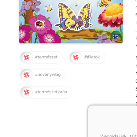
#természet
#állatok
#növényvilág
#természetjárás
Weboldalunk tar