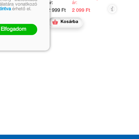
ár:
ár:
nálatára vonatkozó
tintva
érhető el.
2 999 Ft
2 099 Ft
Kosárba
Elfogadom