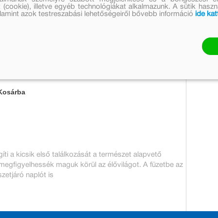
 (cookie), illetve egyéb technológiákat alkalmazunk. A sütik hasz
Eredeti ár:
Kedvezményes ár:
valamint azok testreszabási lehetőségeiről bővebb információ
ide kat
2 999 Ft
2 099 Ft
Készleten
Mennyiség:
Kosárba
íti a kicsik első találkozását a természet alapvető
 megfigyelhessék maguk körül az élővilágot. A füzetbe az
zetjáró naplót is