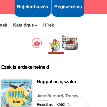
Bejelentkezés
Regisztrálás
nak
Katalógus
Hírek
Ezek is érdekelhetnek!
Nappal és éjszaka
Jane Burnard, Tracey
Turner
Eredeti ár:
Kötött ár: