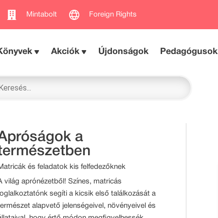
Mintabolt
Foreign Rights
Könyvek
Akciók
Újdonságok
Pedagógusok
Apróságok a
természetben
Matricák és feladatok kis felfedezőknek
A világ aprónézetből! Színes, matricás
foglalkoztatónk segíti a kicsik első találkozását a
természet alapvető jelenségeivel, növényeivel és
állataival, hogy értő módon megfigyelhessék