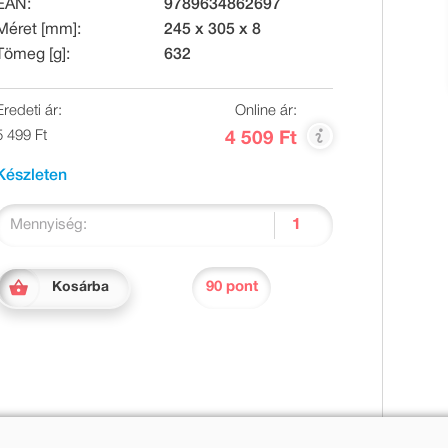
EAN:
9789634862697
Méret [mm]:
245 x 305 x 8
Tömeg [g]:
632
Eredeti ár:
Online ár:
5 499 Ft
4 509 Ft
Készleten
Mennyiség:
90 pont
Kosárba
jt? Milyen bébicsősznek bizonyul a három éhenkórász? És