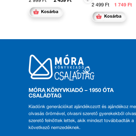
2 999 Ft
2 459 Ft
2 499 Ft
1 749 Ft
Kosárba
Kosárba
MÓRA KÖNYVKIADÓ – 1950 ÓTA
CSALÁDTAG
Kiadónk generációkat ajándékozott és ajándékoz me
olvasás örömével, olvasni szerető gyerekekből olvas
szerető felnőttek lettek, akik mindezt továbbadták a
következő nemzedéknek.