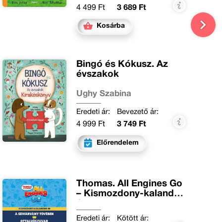
4 499 Ft
3 689 Ft
Kosárba
Bingó és Kókusz. Az
évszakok
Ughy Szabina
Eredeti ár:
Bevezető ár:
4 999 Ft
3 749 Ft
Előrendelem
Thomas. All Engines Go
– Kismozdony-kalandok
1.
Eredeti ár:
Kötött ár: