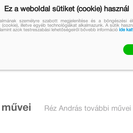
 Richard Scarry legmókásabb történetei ezúttal három
, Az elszabadult gépjármű) kibővítve jelennek meg,
Ez a weboldal sütiket (cookie) használ
s fordításában.
talmának személyre szabott megjelenítése és a böngészési él
 (cookie), illetve egyéb technológiákat alkalmazunk. A sütik hasz
valamint azok testreszabási lehetőségeiről bővebb információ
ide kat
 művei
Réz András további művei