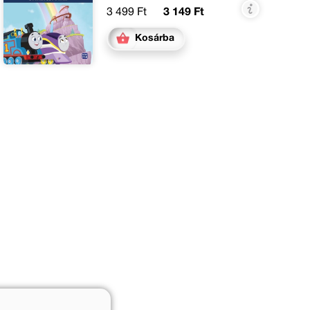
3 499 Ft
3 149 Ft
Kosárba