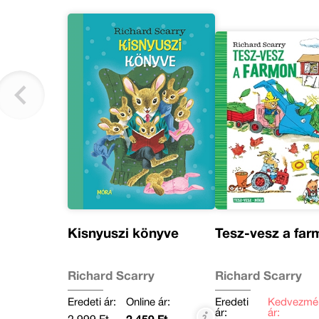
Kisnyuszi könyve
Tesz-vesz a fa
Richard Scarry
Richard Scarry
Eredeti ár:
Online ár:
Eredeti
Kedvezmé
ár:
ár: