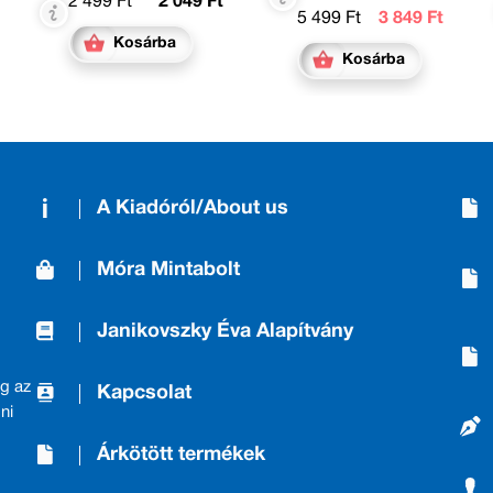
2 499 Ft
2 049 Ft
5 499 Ft
3 849 Ft
Kosárba
Kosárba
A Kiadóról/About us
Móra Mintabolt
Janikovszky Éva Alapítvány
g az
Kapcsolat
ni
Árkötött termékek