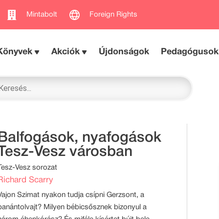
Mintabolt
Foreign Rights
Könyvek
Akciók
Újdonságok
Pedagógusok
Balfogások, nyafogások
Tesz-Vesz városban
Tesz-Vesz sorozat
Richard Scarry
Vajon Szimat nyakon tudja csípni Gerzsont, a
banántolvajt? Milyen bébicsősznek bizonyul a