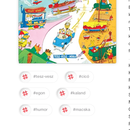
#tesz-vesz
#cicó
#egon
#kaland
#humor
#macska