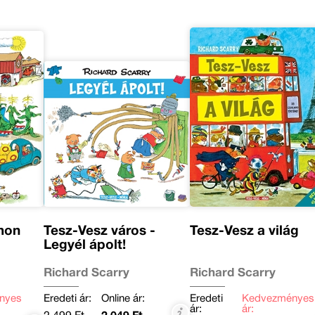
rmon
Tesz-Vesz város -
Tesz-Vesz a világ
Legyél ápolt!
Richard Scarry
Richard Scarry
nyes
Eredeti ár:
Online ár:
Eredeti
Kedvezményes
ár:
ár: