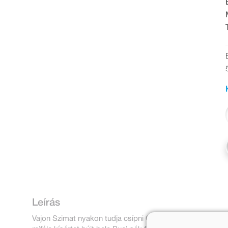
Leírás
Vajon Szimat nyakon tudja csípni Gerzsont, a banántolva