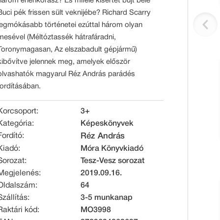
három éhenkórász? És miféle kísértet bújt bele
Buci pék frissen sült veknijébe? Richard Scarry
legmókásabb történetei ezúttal három olyan
mesével (Méltóztassék hátrafáradni,
Toronymagasan, Az elszabadult gépjármű)
kibővítve jelennek meg, amelyek először
olvashatók magyarul Réz András parádés
fordításában.
Korcsoport:
3+
Kategória:
Képeskönyvek
Fordító:
Réz András
Kiadó:
Móra Könyvkiadó
Sorozat:
Tesz-Vesz sorozat
Megjelenés:
2019.09.16.
Oldalszám:
64
Szállítás:
3-5 munkanap
Raktári kód:
MO3998