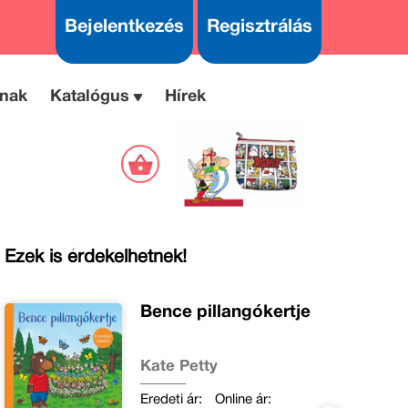
Bejelentkezés
Regisztrálás
nak
Katalógus
Hírek
Ezek is érdekelhetnek!
Bence pillangókertje
Kate Petty
Eredeti ár:
Online ár: