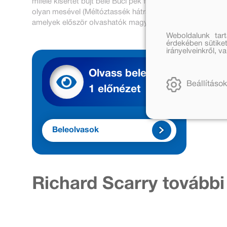
miféle kísértet bújt bele Buci pék frissen sült veknijébe?
olyan mesével (Méltóztassék hátrafáradni, Toronymagasan
amelyek először olvashatók magyarul Réz András parádé
Weboldalunk tar
érdekében sütiket
irányelveinkről, 
Olvass bele
Beállítások
1 előnézet
Beleolvasok
Richard Scarry további