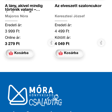
A lány, akivel mindig
Az elveszett szaloncukor
történik valami –
Janikovszky Éva
Majoros Nóra
Keresztesi József
Eredeti ár:
Eredeti ár:
3 999 Ft
4 499 Ft
Online ár:
Kötött ár:
3 279 Ft
4 049 Ft
Kosárba
Kosárba