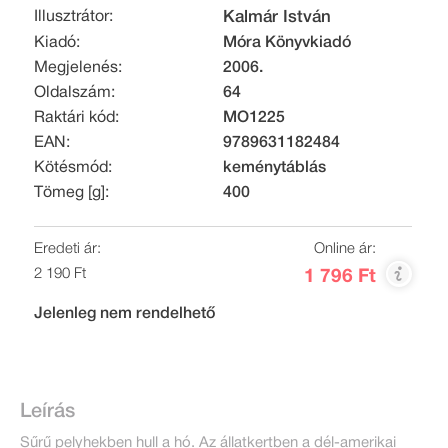
Illusztrátor:
Kalmár István
Kiadó:
Móra Könyvkiadó
Megjelenés:
2006.
Oldalszám:
64
Raktári kód:
MO1225
EAN:
9789631182484
Kötésmód:
keménytáblás
Tömeg [g]:
400
Eredeti ár:
Online ár:
2 190 Ft
1 796 Ft
Jelenleg nem rendelhető
Leírás
Sűrű pelyhekben hull a hó. Az állatkertben a dél-amerikai