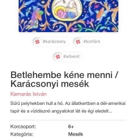
#karácsony
#kortárs
#advent
Betlehembe kéne menni /
Karácsonyi mesék
Kamarás István
Sűrű pelyhekben hull a hó. Az állatkertben a dél-amerikai
tapír és a vízidisznó angyalokat lát és égi eledelt...
Korcsoport:
6+
Kategória:
Mesék