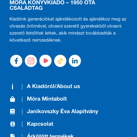
MÓRA KÖNYVKIADÓ – 1950 ÓTA
CSALÁDTAG
Kiadónk generációkat ajándékozott és ajándékoz meg az
olvasás örömével, olvasni szerető gyerekekből olvasni
szerető felnőttek lettek, akik mindezt továbbadták a
következő nemzedéknek.
A Kiadóról/About us
Móra Mintabolt
Janikovszky Éva Alapítvány
Kapcsolat
Árkötött termékek