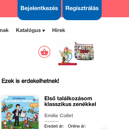
Bejelentkezés
Regisztrálás
nak
Katalógus
Hírek
Ezek is érdekelhetnek!
Első találkozásom
klasszikus zenékkel
Emilie Collet
Eredeti ár:
Online ár: