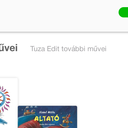
űvei
Tuza Edit további művei