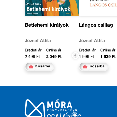
Betlehemi királyok
Lángos csillag
József Attila
József Attila
Eredeti ár:
Online ár:
Eredeti ár:
Online ár:
2 499 Ft
2 049 Ft
1 999 Ft
1 639 Ft
Kosárba
Kosárba