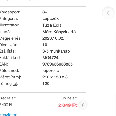
Korcsoport:
3+
Kategória:
Lapozók
Illusztrátor:
Tuza Edit
Kiadó:
Móra Könyvkiadó
Megjelenés:
2023.10.02.
Oldalszám:
10
Szállítás:
3-5 munkanap
Raktári kód:
MO4724
EAN:
9789636033835
Kötésmód:
leporelló
Méret [mm]:
210 x 150 x 8
Tömeg [g]:
120
Eredeti ár:
Online ár:
2 499 Ft
2 049 Ft
Készleten