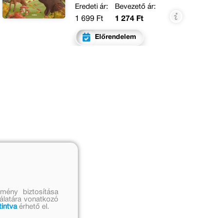
Eredeti ár:
Bevezető ár:
1 699 Ft
1 274 Ft
Előrendelem
mény biztosítása
nálatára vonatkozó
tintva
érhető el.