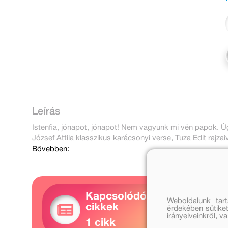
Leírás
Istenfia, jónapot, jónapot! Nem vagyunk mi vén papok. Úgy
József Attila klasszikus karácsonyi verse, Tuza Edit rajzaiv
Bővebben:
Kapcsolódó
Weboldalunk tar
cikkek
érdekében sütiket
irányelveinkről, 
1 cikk