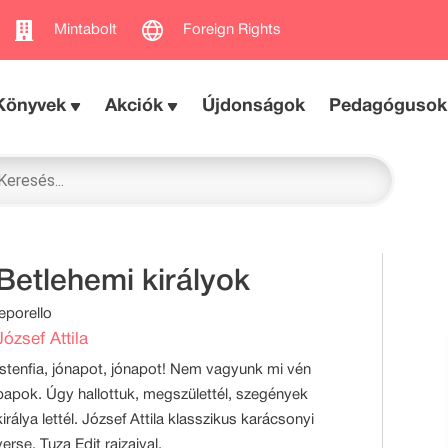
Mintabolt
Foreign Rights
Könyvek
Akciók
Újdonságok
Pedagógusok
Betlehemi királyok
leporello
József Attila
Istenfia, jónapot, jónapot! Nem vagyunk mi vén
papok. Úgy hallottuk, megszülettél, szegények
királya lettél. József Attila klasszikus karácsonyi
verse, Tuza Edit rajzaival.