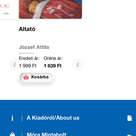
Altató
József Attila
Eredeti ár:
Online ár:
1 999 Ft
1 639 Ft
Kosárba
A Kiadóról/About us
Móra Mintabolt