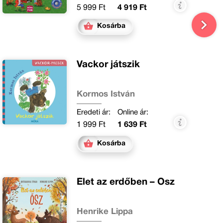
5 999 Ft
4 919 Ft
Kosárba
Vackor játszik
Kormos István
Eredeti ár:
Online ár:
1 999 Ft
1 639 Ft
Kosárba
Élet az erdőben – Ősz
Henrike Lippa