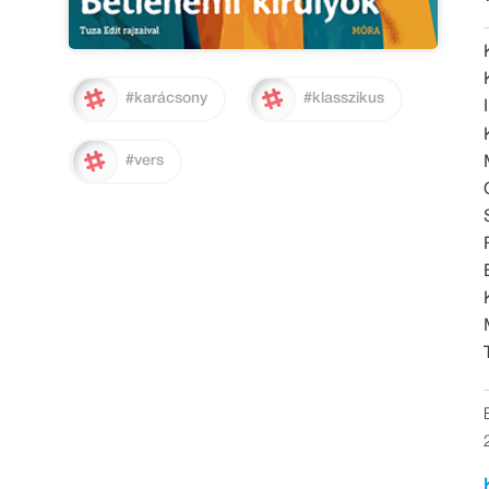
#karácsony
#klasszikus
#vers