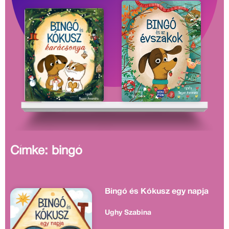
Címke: bingó
Bingó és Kókusz egy napja
Ughy Szabina