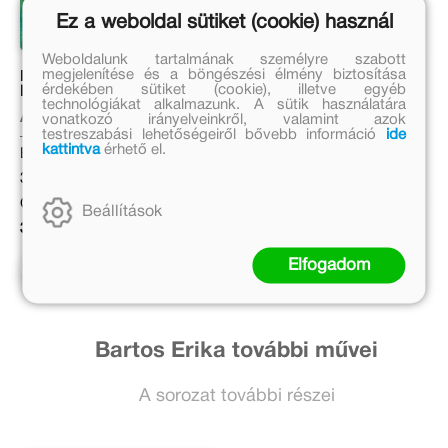
Ez a weboldal sütiket (cookie) használ
Weboldalunk tartalmának személyre szabott
megjelenítése és a böngészési élmény biztosítása
Minka, a kis állatorvos – A
Mancs Őrjárat. A dinófilm
érdekében sütiket (cookie), illetve egyéb
Hársfa Klinika
– A nagy dinókaland
technológiákat alkalmazunk. A sütik használatára
vonatkozó irányelveinkről, valamint azok
Aniela Cholewińska-Szkolik
Eredeti ár:
testreszabási lehetőségeiről bővebb információ
ide
kattintva
érhető el.
Eredeti ár:
2 999 Ft
3 999 Ft
Online ár:
Online ár:
2 459 Ft
Beállítások
3 279 Ft
Kosárba
Elfogadom
Kosárba
Bartos Erika további művei
A sorozat további részei