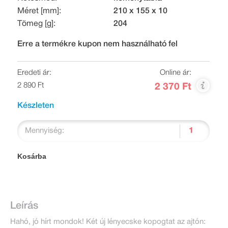
Méret [mm]:
210 x 155 x 10
Tömeg [g]:
204
Erre a termékre kupon nem használható fel
Eredeti ár:
Online ár:
2 890 Ft
2 370 Ft
Készleten
Mennyiség:
Kosárba
Leírás
Hahó, jó hírt mondok! Két új lényecske kopogtat az ajtón: