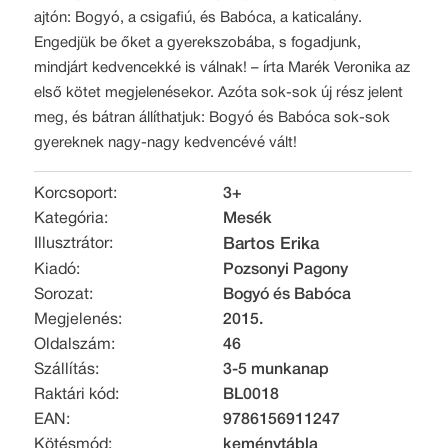
ajtón: Bogyó, a csigafiú, és Babóca, a katicalány.
Engedjük be őket a gyerekszobába, s fogadjunk,
mindjárt kedvencekké is válnak! – írta Marék Veronika az
első kötet megjelenésekor. Azóta sok-sok új rész jelent
meg, és bátran állíthatjuk: Bogyó és Babóca sok-sok
gyereknek nagy-nagy kedvencévé vált!
Korcsoport:
3+
Kategória:
Mesék
Illusztrátor:
Bartos Erika
Kiadó:
Pozsonyi Pagony
Sorozat:
Bogyó és Babóca
Megjelenés:
2015.
Oldalszám:
46
Szállítás:
3-5 munkanap
Raktári kód:
BL0018
EAN:
9786156911247
Kötésmód:
keménytábla