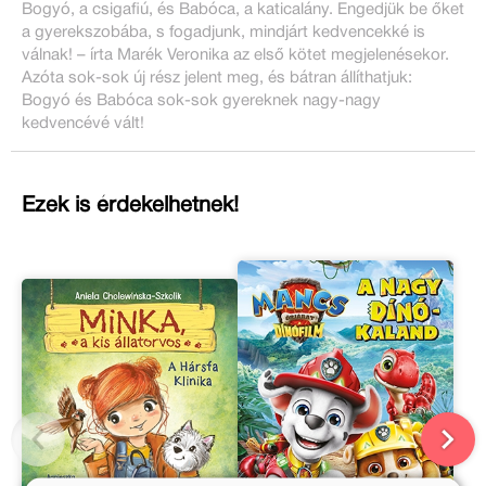
Bogyó, a csigafiú, és Babóca, a katicalány. Engedjük be őket
a gyerekszobába, s fogadjunk, mindjárt kedvencekké is
válnak! – írta Marék Veronika az első kötet megjelenésekor.
Azóta sok-sok új rész jelent meg, és bátran állíthatjuk:
Bogyó és Babóca sok-sok gyereknek nagy-nagy
kedvencévé vált!
Ezek is érdekelhetnek!