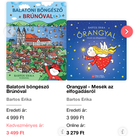
Balatoni böngésző
Őrangyal - Mesék az
Brúnóval
elfogadásról
Bartos Erika
Bartos Erika
Eredeti ár:
Eredeti ár:
4 999 Ft
3 999 Ft
Kedvezményes ár:
Online ár:
3 499 Ft
3 279 Ft