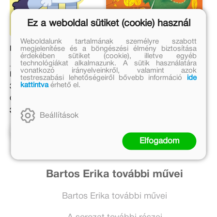
Ez a weboldal sütiket (cookie) használ
Weboldalunk tartalmának személyre szabott
megjelenítése és a böngészési élmény biztosítása
Bluey – Szia, Bluey!
33 mese nagyobbaknak
érdekében sütiket (cookie), illetve egyéb
technológiákat alkalmazunk. A sütik használatára
Boldizsár Ildikó
vonatkozó irányelveinkről, valamint azok
Eredeti ár:
testreszabási lehetőségeiről bővebb információ
ide
kattintva
érhető el.
Eredeti ár:
3 699 Ft
3 999 Ft
Online ár:
Kötött ár:
3 033 Ft
Beállítások
3 599 Ft
Kosárba
Kosárba
Elfogadom
Bartos Erika további művei
Bartos Erika további művei