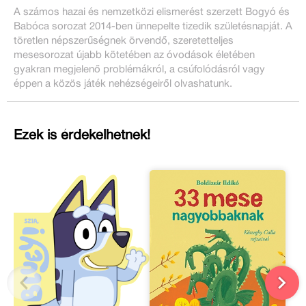
A számos hazai és nemzetközi elismerést szerzett Bogyó és
Babóca sorozat 2014-ben ünnepelte tizedik születésnapját. A
töretlen népszerűségnek örvendő, szeretetteljes
mesesorozat újabb kötetében az óvodások életében
gyakran megjelenő problémákról, a csúfolódásról vagy
éppen a közös játék nehézségeiről olvashatunk.
Ezek is érdekelhetnek!