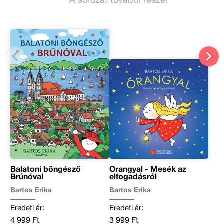
A sorozat további részei
Balatoni böngésző
Őrangyal - Mesék az
Brúnóval
elfogadásról
Bartos Erika
Bartos Erika
Eredeti ár:
Eredeti ár:
4 999 Ft
3 999 Ft