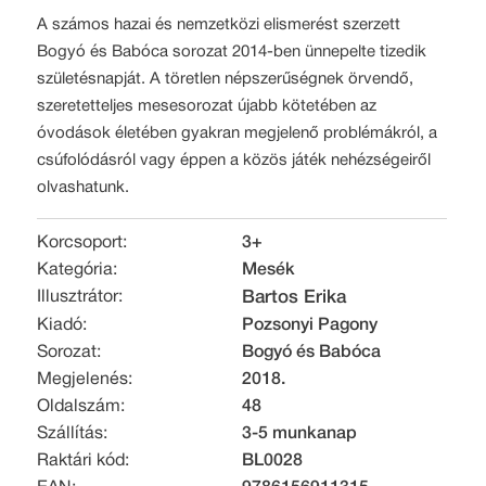
A számos hazai és nemzetközi elismerést szerzett
Bogyó és Babóca sorozat 2014-ben ünnepelte tizedik
születésnapját. A töretlen népszerűségnek örvendő,
szeretetteljes mesesorozat újabb kötetében az
óvodások életében gyakran megjelenő problémákról, a
csúfolódásról vagy éppen a közös játék nehézségeiről
olvashatunk.
Korcsoport:
3+
Kategória:
Mesék
Illusztrátor:
Bartos Erika
Kiadó:
Pozsonyi Pagony
Sorozat:
Bogyó és Babóca
Megjelenés:
2018.
Oldalszám:
48
Szállítás:
3-5 munkanap
Raktári kód:
BL0028