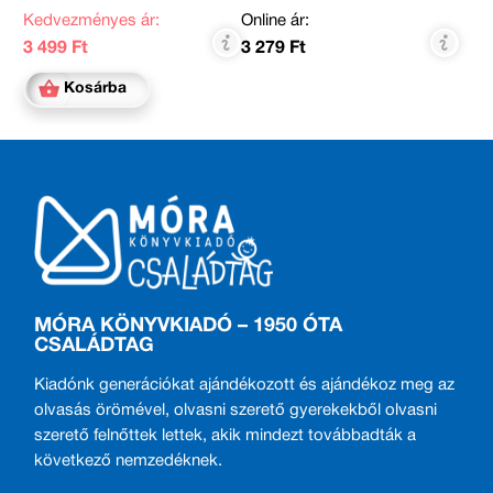
Kedvezményes ár:
Online ár:
3 499 Ft
3 279 Ft
Kosárba
MÓRA KÖNYVKIADÓ – 1950 ÓTA
CSALÁDTAG
Kiadónk generációkat ajándékozott és ajándékoz meg az
olvasás örömével, olvasni szerető gyerekekből olvasni
szerető felnőttek lettek, akik mindezt továbbadták a
következő nemzedéknek.