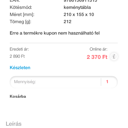
EAN:
9786156911315
Kötésmód:
keménytábla
Méret [mm]:
210 x 155 x 10
Tömeg [g]:
212
Erre a termékre kupon nem használható fel
Eredeti ár:
Online ár:
2 890 Ft
2 370 Ft
Készleten
Mennyiség:
Kosárba
Leírás