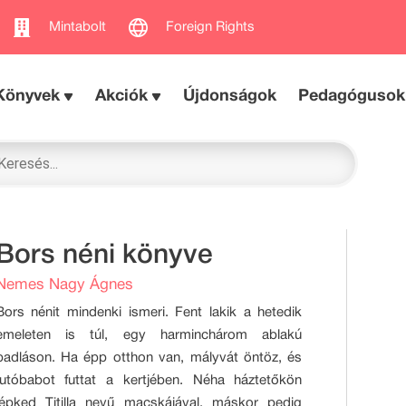
Mintabolt
Foreign Rights
Könyvek
Akciók
Újdonságok
Pedagógusok
Bors néni könyve
Nemes Nagy Ágnes
Bors nénit mindenki ismeri. Fent lakik a hetedik
emeleten is túl, egy harminchárom ablakú
padláson. Ha épp otthon van, mályvát öntöz, és
futóbabot futtat a kertjében. Néha háztetőkön
lépked Titilla nevű macskájával, máskor pedig