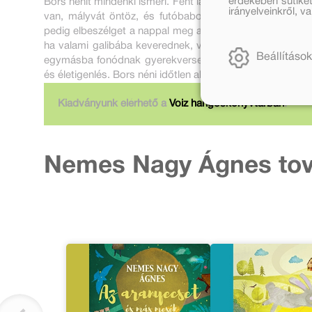
érdekében sütiket
Bors nénit mindenki ismeri. Fent lakik a hetedik emelete
irányelveinkről, 
van, mályvát öntöz, és futóbabot futtat a kertjében. N
pedig elbeszélget a nappal meg a holddal. De a két kíván
ha valami galibába keverednek, vagy ha éjszakai kala
Beállítások
egymásba fonódnak gyerekversek és játékos mesék. Min
és életigenlés. Bors néni időtlen alakja Keresztes Dóra vid
Kiadványunk elérhető a
Voiz hangoskönyvtárban
.
Nemes Nagy Ágnes tov