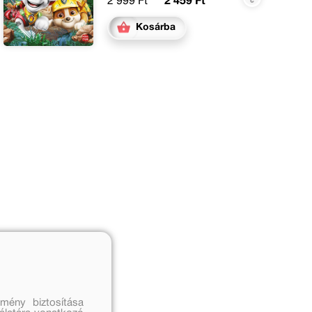
2 999 Ft
2 459 Ft
Kosárba
mény biztosítása