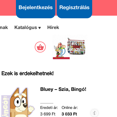
Bejelentkezés
Regisztrálás
nak
Katalógus
Hírek
Ezek is érdekelhetnek!
Bluey – Szia, Bingó!
Eredeti ár:
Online ár:
3 699 Ft
3 033 Ft