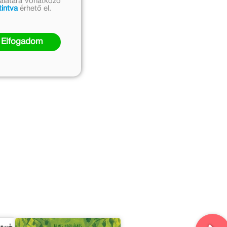
nálatára vonatkozó
tintva
érhető el.
Elfogadom