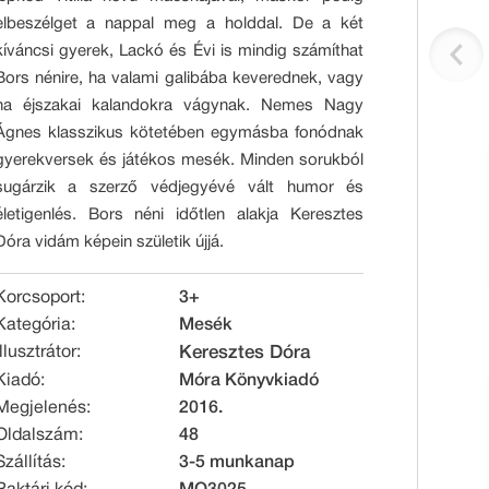
elbeszélget a nappal meg a holddal. De a két
kíváncsi gyerek, Lackó és Évi is mindig számíthat
Bors nénire, ha valami galibába keverednek, vagy
ha éjszakai kalandokra vágynak. Nemes Nagy
Ágnes klasszikus kötetében egymásba fonódnak
gyerekversek és játékos mesék. Minden sorukból
sugárzik a szerző védjegyévé vált humor és
életigenlés. Bors néni időtlen alakja Keresztes
Dóra vidám képein születik újjá.
Korcsoport:
3+
Kategória:
Mesék
Illusztrátor:
Keresztes Dóra
Kiadó:
Móra Könyvkiadó
Megjelenés:
2016.
Oldalszám:
48
Szállítás:
3-5 munkanap