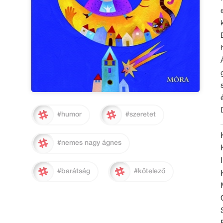
#humor
#szeretet
#nemes nagy ágnes
#barátság
#kötelező