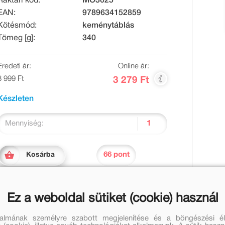
Raktári kód:
MO3025
EAN:
9789634152859
Kötésmód:
keménytáblás
Tömeg [g]:
340
Eredeti ár:
Online ár:
3 999 Ft
3 279 Ft
Készleten
Mennyiség:
66 pont
Kosárba
Ez a weboldal sütiket (cookie) használ
talmának személyre szabott megjelenítése és a böngészési él