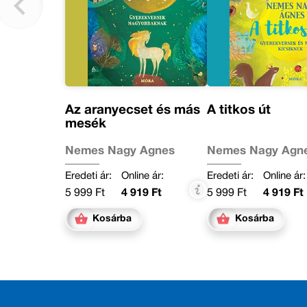
Az aranyecset és más
A titkos út
mesék
Nemes Nagy Ágnes
Nemes Nagy Ágn
Eredeti ár:
Online ár:
Eredeti ár:
Online ár:
5 999 Ft
4 919 Ft
5 999 Ft
4 919 Ft
Kosárba
Kosárba