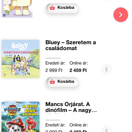
Kosárba
Bluey – Szeretem a
családomat
Eredeti ár:
Online ár:
2 999 Ft
2 459 Ft
Kosárba
Mancs Őrjárat. A
dinófilm – A nagy
dinókaland
Eredeti ár:
Online ár: