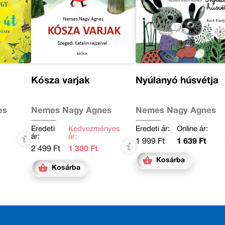
Kósza varjak
Nyúlanyó húsvétja
es
Nemes Nagy Ágnes
Nemes Nagy Ágnes
Eredeti
Kedvezményes
Eredeti ár:
Online ár:
ár:
ár:
1 999 Ft
1 639 Ft
2 499 Ft
1 300 Ft
Kosárba
Kosárba