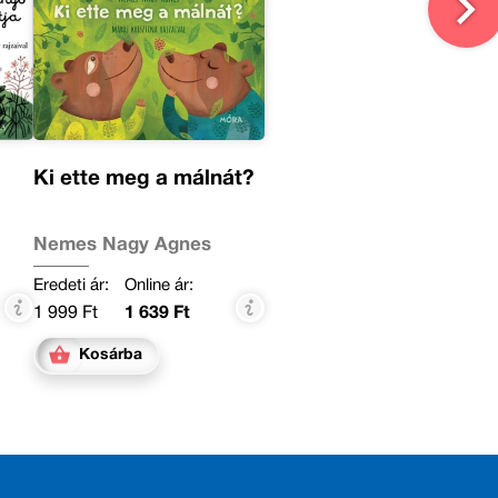
Ki ette meg a málnát?
Nemes Nagy Ágnes
Eredeti ár:
Online ár:
1 999 Ft
1 639 Ft
Kosárba