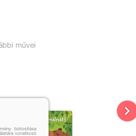
vábbi művei
mény biztosítása
nálatára vonatkozó