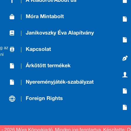
A Kiadóról/About us
Móra Mintabolt
Janikovszky Éva Alapítvány
g az
Kapcsolat
ni
Árkötött termékek
Nyereményjáték-szabályzat
Foreign Rights
 - 2026 Móra Könyvkiadó.
Minden jog fenntartva.
Készítette: O