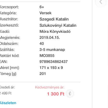
Korcsoport:
6+
Kategória:
Versek
Illusztrátor:
Szegedi Katalin
Szerkesztő:
Szlukovényi Katalin
Kiadó:
Móra Könyvkiadó
Megjelenés:
2019.04.15.
Oldalszám:
40
Szállítás:
3-5 munkanap
Raktári kód:
MO3855
EAN:
9789634862437
Méret [mm]:
171 x 193 x 9
Tömeg [g]:
201
Eredeti ár:
Kedvezményes ár:
2 499 Ft
1 300 Ft
Készleten