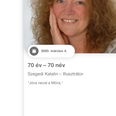
2020. március 4.
70 év – 70 név
Szegedi Katalin – Illusztrátor
"Jóra nevel a Móra."