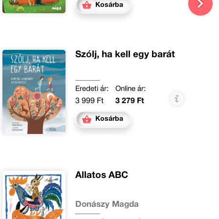
Kosárba
Szólj, ha kell egy barát
Eredeti ár:
Online ár:
3 999 Ft
3 279 Ft
Kosárba
Állatos ABC
Donászy Magda