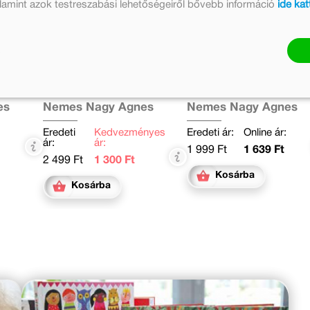
valamint azok testreszabási lehetőségeiről bővebb információ
ide kat
Kósza varjak
Nyúlanyó húsvétja
es
Nemes Nagy Ágnes
Nemes Nagy Ágnes
Eredeti
Kedvezményes
Eredeti ár:
Online ár:
ár:
ár:
1 999 Ft
1 639 Ft
2 499 Ft
1 300 Ft
Kosárba
Kosárba