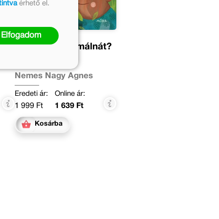
tintva
érhető el.
Elfogadom
Ki ette meg a málnát?
Nemes Nagy Ágnes
Eredeti ár:
Online ár:
1 999 Ft
1 639 Ft
Kosárba