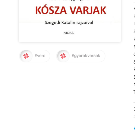
#vers
#gyerekversek