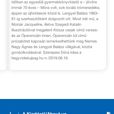
időben az egyedüli gyermekkönyvkiadó a – jövőre
immár 70 éves – Móra volt, sok kiváló írómenedéke,
éppen az újholdasok közül is. Lengyel Balázs 1963–
81-ig szerkesztőként dolgozott ott.
Most két mű, a
Molnár Jacqueline, illetve Szegedi Katalin
illusztrációival megjelent Kósza varjak című verses-
és az Óperencián innen, Óperencián túl című
prózakötet kapcsán ismerkedhettünk meg Nemes
Nagy Ágnes és Lengyel Balázs világával, közös
gondolkodásával. Szerepesi Dóra írása a
hegyvidekujsag.hu-n /2019.06.19.