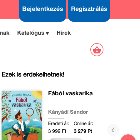
Bejelentkezés
Regisztrálás
nak
Katalógus
Hírek
Ezek is érdekelhetnek!
Fából vaskarika
Kányádi Sándor
Eredeti ár:
Online ár:
3 999 Ft
3 279 Ft