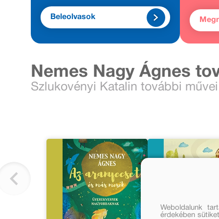
Beleolvasok
Meg
Nemes Nagy Ágnes tov
Szlukovényi Katalin további művei
Weboldalunk tar
érdekében sütiket