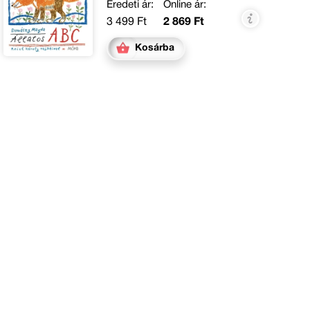
Eredeti ár:
Online ár:
3 499 Ft
2 869 Ft
Kosárba