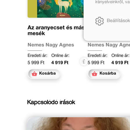
irányelveinkről, 
Beállítások
Az aranyecset és más
A titkos út
mesék
Nemes Nagy Ágnes
Nemes Nagy Ágn
Eredeti ár:
Online ár:
Eredeti ár:
Online ár:
5 999 Ft
4 919 Ft
5 999 Ft
4 919 Ft
Kosárba
Kosárba
Kapcsolódó írások