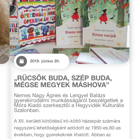
2019. június 20.
„RÜCSÖK BUDA, SZÉP BUDA,
MÉGSE MEGYEK MÁSHOVA”
Nemes Nagy Ágnes és Lengyel Balázs
gyerekirodalmi munkásságáról beszélgettek a
Móra Kiadó szerkesztői a Hegyvidék Kulturális
Szalonban.
A XII. kerületi kötődésű író-költő házaspár számára
nagyszerű lehetőségként adódott az 1950-es,60-as
években, hogy gyerekeknek írhatott. Abban az