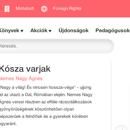
Mintabolt
Foreign Rights
Könyvek
Akciók
Újdonságok
Pedagógusok
Kósza varjak
Nemes Nagy Ágnes
"Nagy a világ! És nincsen hossza-vége" - ujjong
fel az utazó a Dal, Rómában elején. Nemes Nagy
Ágnes versei részben az efféle rácsodálkozások
gyönyörűségének köszönhetően olyan
népszerűek a felnőttek és a gyerekek körében
egyaránt.