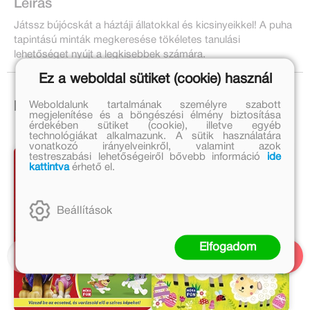
Leírás
Játssz bújócskát a háztáji állatokkal és kicsinyeikkel! A puha
tapintású minták megkeresése tökéletes tanulási
lehetőséget nyújt a legkisebbek számára.
Ez a weboldal sütiket (cookie) használ
Weboldalunk tartalmának személyre szabott
Ezek is érdekelhetnek!
megjelenítése és a böngészési élmény biztosítása
érdekében sütiket (cookie), illetve egyéb
technológiákat alkalmazunk. A sütik használatára
vonatkozó irányelveinkről, valamint azok
testreszabási lehetőségeiről bővebb információ
ide
kattintva
érhető el.
Beállítások
Elfogadom