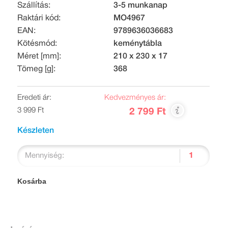
Szállítás:
3-5 munkanap
Raktári kód:
MO4967
EAN:
9789636036683
Kötésmód:
keménytábla
Méret [mm]:
210 x 230 x 17
Tömeg [g]:
368
Eredeti ár:
Kedvezményes ár:
3 999 Ft
2 799 Ft
Készleten
Mennyiség:
Kosárba