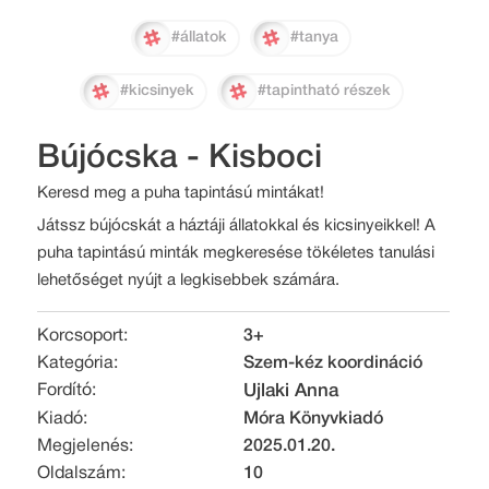
#állatok
#tanya
#kicsinyek
#tapintható részek
Bújócska - Kisboci
Keresd meg a puha tapintású mintákat!
Játssz bújócskát a háztáji állatokkal és kicsinyeikkel! A
puha tapintású minták megkeresése tökéletes tanulási
lehetőséget nyújt a legkisebbek számára.
Korcsoport:
3+
Kategória:
Szem-kéz koordináció
Fordító:
Ujlaki Anna
Kiadó:
Móra Könyvkiadó
Megjelenés:
2025.01.20.
Oldalszám:
10