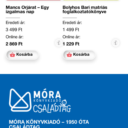
Mancs Őrjárat – Egy
Bolyhos Bari matriás
izgalmas nap
foglalkoztatókönyve
Eredeti ár:
Eredeti ár:
3 499 Ft
1 499 Ft
Online ár:
Online ár:
2 869 Ft
1 229 Ft
Kosárba
Kosárba
MÓRA KÖNYVKIADÓ – 1950 ÓTA
CSALÁDTAG