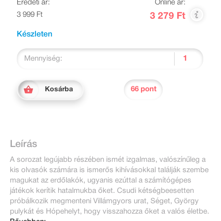
Eredeti ár:
Online ár:
3 999 Ft
3 279 Ft
Készleten
Mennyiség:
66 pont
Kosárba
Leírás
A sorozat legújabb részében ismét izgalmas, valószínűleg a
kis olvasók számára is ismerős kihívásokkal találják szembe
magukat az erdőlakók, ugyanis ezúttal a számítógépes
játékok kerítik hatalmukba őket. Csudi kétségbeesetten
próbálkozik megmenteni Villámgyors urat, Séget, György
pulykát és Hópehelyt, hogy visszahozza őket a valós életbe.