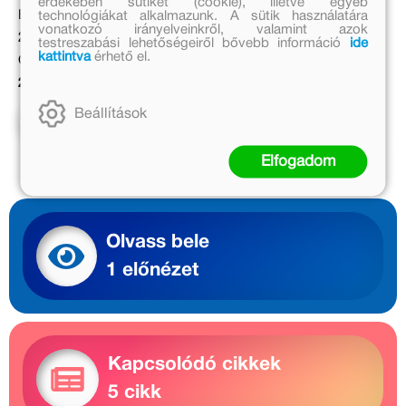
érdekében sütiket (cookie), illetve egyéb
Kormos István
Eredeti ár:
technológiákat alkalmazunk. A sütik használatára
vonatkozó irányelveinkről, valamint azok
Eredeti ár:
2 999 Ft
testreszabási lehetőségeiről bővebb információ
ide
kattintva
érhető el.
1 999 Ft
Online ár:
Bevezető ár:
2 459 Ft
1 499 Ft
Beállítások
Kosárba
Előrendelem
Elfogadom
Olvass bele
1 előnézet
Kapcsolódó cikkek
5 cikk