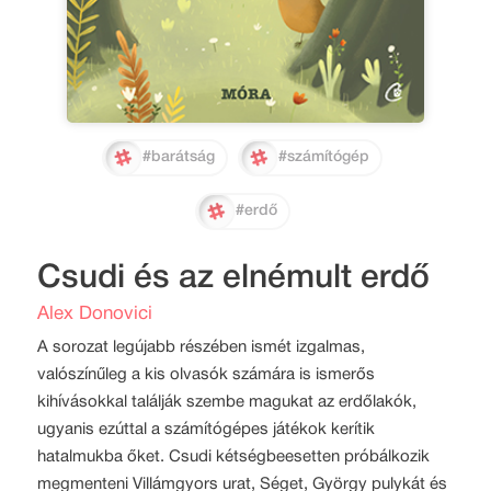
#barátság
#számítógép
#erdő
Csudi és az elnémult erdő
Alex Donovici
A sorozat legújabb részében ismét izgalmas,
valószínűleg a kis olvasók számára is ismerős
kihívásokkal találják szembe magukat az erdőlakók,
ugyanis ezúttal a számítógépes játékok kerítik
hatalmukba őket. Csudi kétségbeesetten próbálkozik
megmenteni Villámgyors urat, Séget, György pulykát és