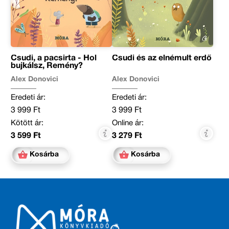
Csudi, a pacsirta - Hol
Csudi és az elnémult erdő
bujkálsz, Remény?
Alex Donovici
Alex Donovici
Eredeti ár:
Eredeti ár:
3 999 Ft
3 999 Ft
Kötött ár:
Online ár:
3 599 Ft
3 279 Ft
Kosárba
Kosárba