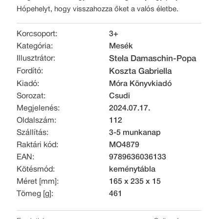
Hópehelyt, hogy visszahozza őket a valós életbe.
Korcsoport:
3+
Kategória:
Mesék
Illusztrátor:
Stela Damaschin-Popa
Fordító:
Koszta Gabriella
Kiadó:
Móra Könyvkiadó
Sorozat:
Csudi
Megjelenés:
2024.07.17.
Oldalszám:
112
Szállítás:
3-5 munkanap
Raktári kód:
MO4879
EAN:
9789636036133
Kötésmód:
keménytábla
Méret [mm]:
165 x 235 x 15
Tömeg [g]:
461