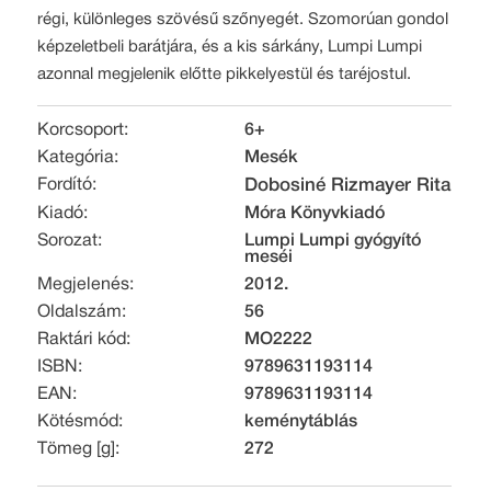
régi, különleges szövésű szőnyegét. Szomorúan gondol
képzeletbeli barátjára, és a kis sárkány, Lumpi Lumpi
azonnal megjelenik előtte pikkelyestül és taréjostul.
Korcsoport:
6+
Kategória:
Mesék
Fordító:
Dobosiné Rizmayer Rita
Kiadó:
Móra Könyvkiadó
Sorozat:
Lumpi Lumpi gyógyító
meséi
Megjelenés:
2012.
Oldalszám:
56
Raktári kód:
MO2222
ISBN:
9789631193114
EAN:
9789631193114
Kötésmód:
keménytáblás
Tömeg [g]:
272