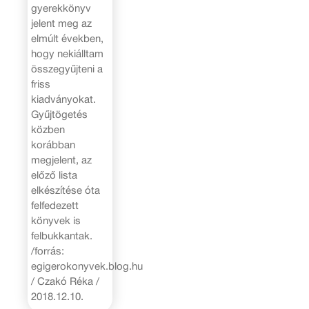
gyerekkönyv
jelent meg az
elmúlt években,
hogy nekiálltam
összegyűjteni a
friss
kiadványokat.
Gyűjtögetés
közben
korábban
megjelent, az
előző lista
elkészítése óta
felfedezett
könyvek is
felbukkantak.
/forrás:
egigerokonyvek.blog.hu
/ Czakó Réka /
2018.12.10.