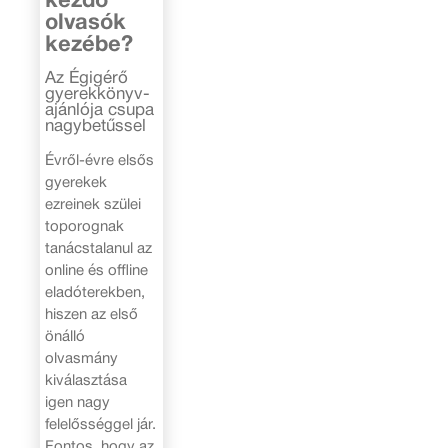
kezdő
olvasók
kezébe?
Az Égigérő
gyerekkönyv-
ajánlója csupa
nagybetűssel
Évről-évre elsős
gyerekek
ezreinek szülei
toporognak
tanácstalanul az
online és offline
eladóterekben,
hiszen az első
önálló
olvasmány
kiválasztása
igen nagy
felelősséggel jár.
Fontos, hogy az