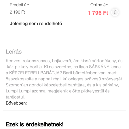
Eredeti ár:
Online ár:
2 190 Ft
1 796 Ft
Jelenleg nem rendelhető
Leírás
Kedves, rokonszenves, bajkeverő, ám kissé sértodékeny, és
kék pikkely borítja. Ki ne szeretné, ha ilyen SÁRKÁNY lenne
a KÉPZELETBELI BARÁTJA? Barti büntetésben van, mert
összekoszolta a nappali régi, különleges szövésű szőnyegét.
Szomorúan gondol képzeletbeli barátjára, és a kis sárkány,
Lumpi Lumpi azonnal megjelenik előtte pikkelyestül és
taréjostul.
Bővebben:
Ezek is érdekelhetnek!