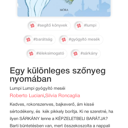
#segítő könyvek
#lumpi
#barátság
#gyógyító mesék
#léleksimogató
#sárkány
Egy különleges szőnyeg
nyomában
Lumpi Lumpi gyógyító meséi
Roberto Luciani
Silvia Roncaglia
,
Kedves, rokonszenves, bajkeverő, ám kissé
sértodékeny, és kék pikkely borítja. Ki ne szeretné, ha
ilyen SÁRKÁNY lenne a KÉPZELETBELI BARÁTJA?
Barti büntetésben van, mert összekoszolta a nappali