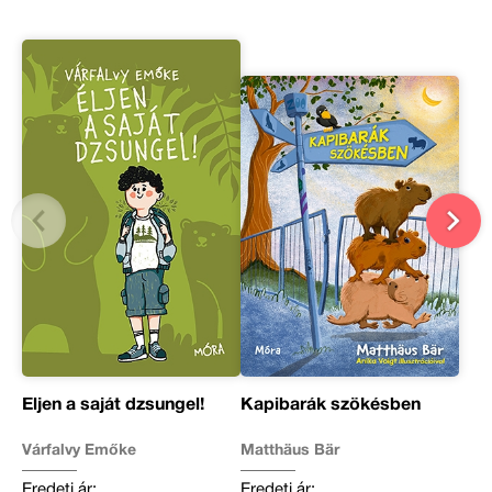
Éljen a saját dzsungel!
Kapibarák szökésben
Várfalvy Emőke
Matthäus Bär
Eredeti ár:
Eredeti ár: