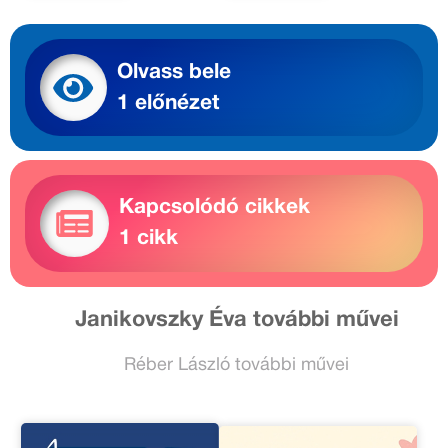
Olvass bele
1 előnézet
Kapcsolódó cikkek
1 cikk
Janikovszky Éva további művei
Réber László további művei