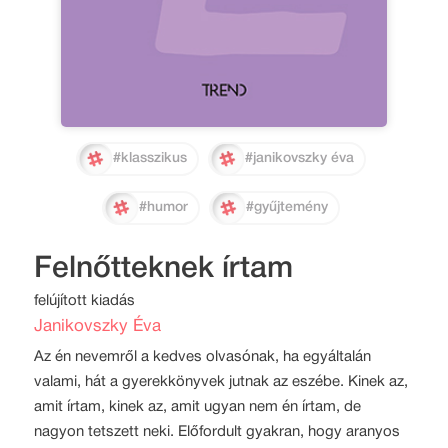
#klasszikus
#janikovszky éva
#humor
#gyűjtemény
Felnőtteknek írtam
felújított kiadás
Janikovszky Éva
Az én nevemről a kedves olvasónak, ha egyáltalán
valami, hát a gyerekkönyvek jutnak az eszébe. Kinek az,
amit írtam, kinek az, amit ugyan nem én írtam, de
nagyon tetszett neki. Előfordult gyakran, hogy aranyos