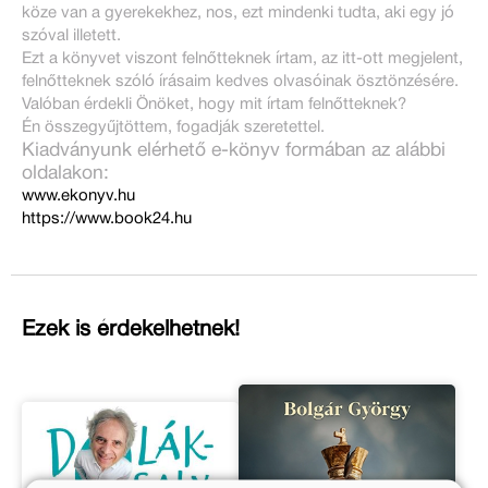
köze van a gyerekekhez, nos, ezt mindenki tudta, aki egy jó
szóval illetett.
Ezt a könyvet viszont felnőtteknek írtam, az itt-ott megjelent,
felnőtteknek szóló írásaim kedves olvasóinak ösztönzésére.
Valóban érdekli Önöket, hogy mit írtam felnőtteknek?
Én összegyűjtöttem, fogadják szeretettel.
Kiadványunk elérhető e-könyv formában az alábbi
oldalakon:
www.ekonyv.hu
https://www.book24.hu
Ezek is érdekelhetnek!