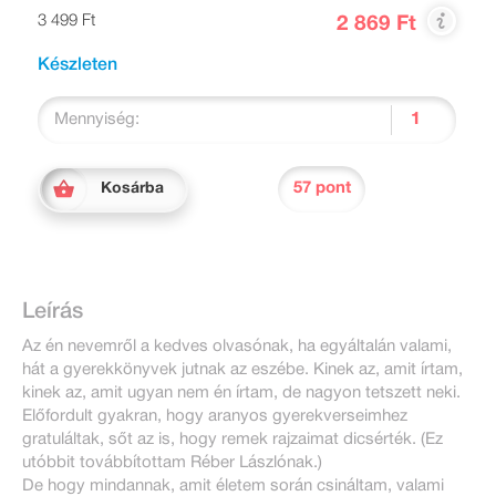
3 499 Ft
2 869 Ft
Készleten
Mennyiség:
57 pont
Kosárba
Leírás
Az én nevemről a kedves olvasónak, ha egyáltalán valami,
hát a gyerekkönyvek jutnak az eszébe. Kinek az, amit írtam,
kinek az, amit ugyan nem én írtam, de nagyon tetszett neki.
Előfordult gyakran, hogy aranyos gyerekverseimhez
gratuláltak, sőt az is, hogy remek rajzaimat dicsérték. (Ez
utóbbit továbbítottam Réber Lászlónak.)
De hogy mindannak, amit életem során csináltam, valami