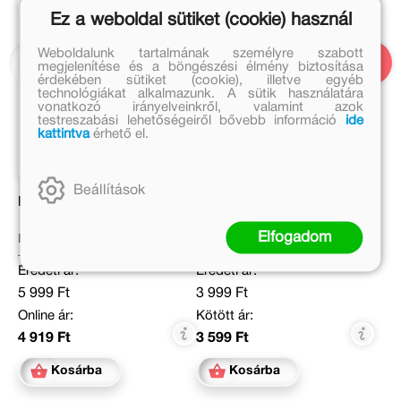
Ez a weboldal sütiket (cookie) használ
Weboldalunk tartalmának személyre szabott
megjelenítése és a böngészési élmény biztosítása
érdekében sütiket (cookie), illetve egyéb
technológiákat alkalmazunk. A sütik használatára
vonatkozó irányelveinkről, valamint azok
testreszabási lehetőségeiről bővebb információ
ide
kattintva
érhető el.
Beállítások
Madáretető
Apá!nk könyve
Elfogadom
Dolák-Saly Róbert
Bolgár György
Eredeti ár:
Eredeti ár:
5 999 Ft
3 999 Ft
Online ár:
Kötött ár:
4 919 Ft
3 599 Ft
Kosárba
Kosárba