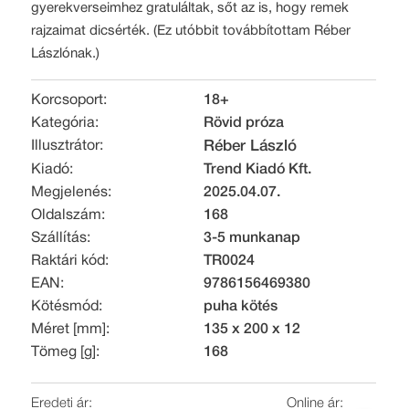
gyerekverseimhez gratuláltak, sőt az is, hogy remek
rajzaimat dicsérték. (Ez utóbbit továbbítottam Réber
Lászlónak.)
Korcsoport:
18+
Kategória:
Rövid próza
Illusztrátor:
Réber László
Kiadó:
Trend Kiadó Kft.
Megjelenés:
2025.04.07.
Oldalszám:
168
Szállítás:
3-5 munkanap
Raktári kód:
TR0024
EAN:
9786156469380
Kötésmód:
puha kötés
Méret [mm]:
135 x 200 x 12
Tömeg [g]:
168
Eredeti ár:
Online ár: