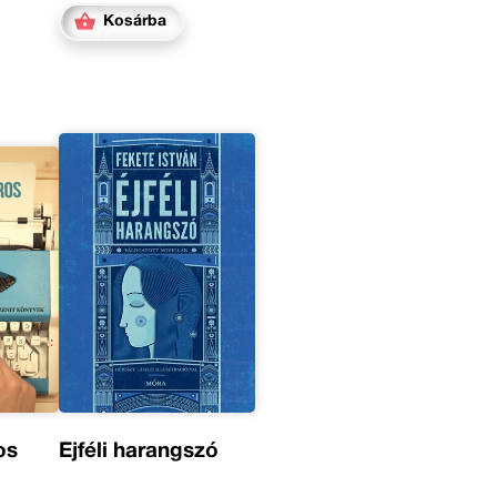
Kosárba
os
Éjféli harangszó