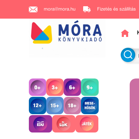
mora@mora.hu
Fizetés és szállítás