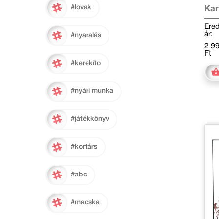
#lovak
Kar
Ered
ár:
#nyaralás
2 9
Ft
#kerekíto
#nyári munka
#játékkönyv
#kortárs
#abc
#macska