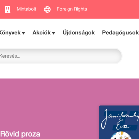
Mintabolt
Foreign Rights
Könyvek
Akciók
Újdonságok
Pedagógusok
Rövid próza