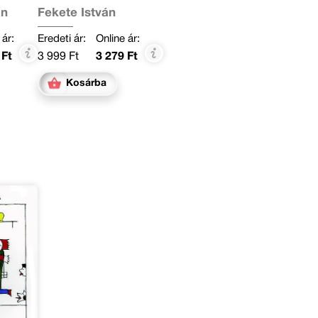
án
Fekete István
 ár:
Eredeti ár:
Online ár:
 Ft
3 999 Ft
3 279 Ft
Kosárba