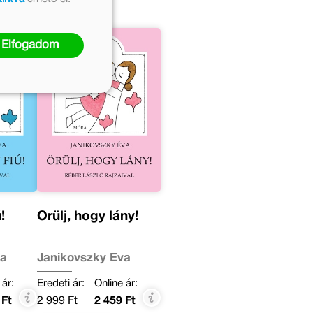
Elfogadom
!
Örülj, hogy lány!
va
Janikovszky Éva
 ár:
Eredeti ár:
Online ár:
 Ft
2 999 Ft
2 459 Ft