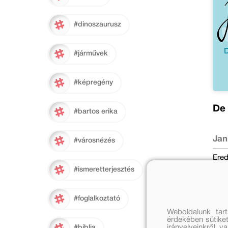
#dinoszaurusz
#járművek
#képregény
De 
#bartos erika
Jan
#városnézés
Ered
#ismeretterjesztés
3 49
#foglalkoztató
Weboldalunk tar
érdekében sütiket
irányelveinkről, 
#biblia