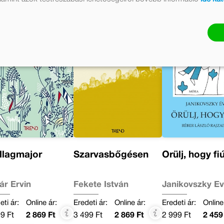
llagmajor
Szarvasbőgésen
Örülj, hogy fiú
ár Ervin
Fekete István
Janikovszky É
eti ár:
Online ár:
Eredeti ár:
Online ár:
Eredeti ár:
Online
9 Ft
2 869 Ft
3 499 Ft
2 869 Ft
2 999 Ft
2 459