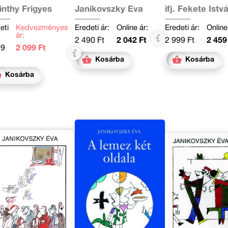
inthy Frigyes
Janikovszky Éva
ifj. Fekete Istv
eti
Kedvezményes
Eredeti ár:
Online ár:
Eredeti ár:
Online
ár:
2 490 Ft
2 042 Ft
2 999 Ft
2 459
99
2 099 Ft
Kosárba
Kosárba
Kosárba