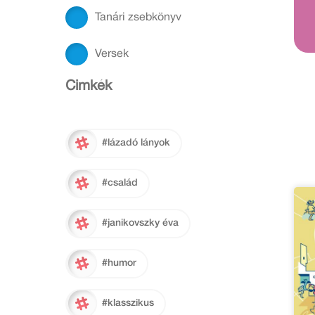
Tanári zsebkönyv
Versek
Cimkék
#lázadó lányok
#család
#janikovszky éva
#humor
#klasszikus