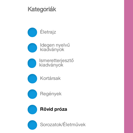
Kategóriák
Életrajz
Idegen nyelvű
kiadványok
Ismeretterjesztő
kiadványok
Kortársak
Regények
Rövid próza
Sorozatok/Életművek