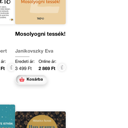
Mosolyogni tessék!
ert
Janikovszky Éva
 ár:
Eredeti ár:
Online ár:
 Ft
3 499 Ft
2 869 Ft
Kosárba