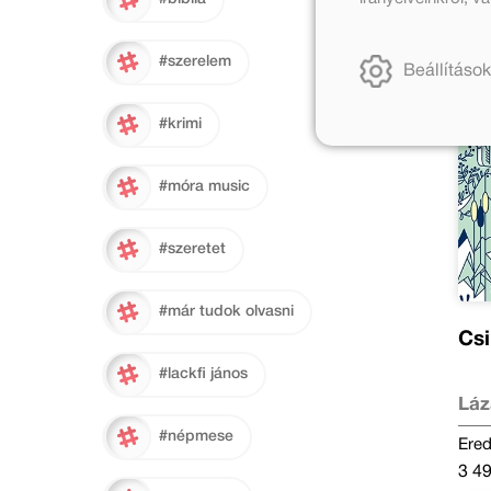
#szerelem
Beállítások
#krimi
#móra music
#szeretet
#már tudok olvasni
Csi
#lackfi jános
Láz
#népmese
Ered
3 49