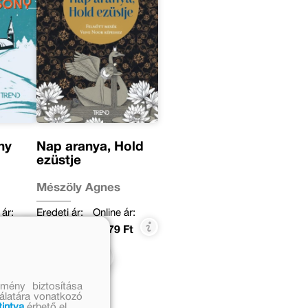
ny
Nap aranya, Hold
ezüstje
Mészöly Ágnes
 ár:
Eredeti ár:
Online ár:
 Ft
3 999 Ft
3 279 Ft
Kosárba
mény biztosítása
nálatára vonatkozó
tintva
érhető el.