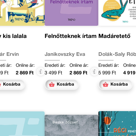
 kis lalala
Felnőtteknek írtam
Madáretető
ár Ervin
Janikovszky Éva
Dolák-Saly Rób
eti ár:
Online ár:
Eredeti ár:
Online ár:
Eredeti ár:
Online
9 Ft
2 869 Ft
3 499 Ft
2 869 Ft
5 999 Ft
4 919
Kosárba
Kosárba
Kosárba