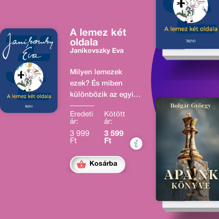
A lemez két
oldala
Janikovszky Éva
Milyen lemezek
ezek? És miben
különbözik az egyik
oldaluk a másiktól?
Eredeti
Kötött
Hát nézzük csak. A
ár:
ár:
lemez egyik oldalán
3 999
3 599
például ez áll: (A
Ft
Ft
feleség szövege este
otthon.) "Hát vedd
Kosárba
már egyszer
tudomásul, hogy
éppen olyan dolgozó
ember vagyok, mint
te!