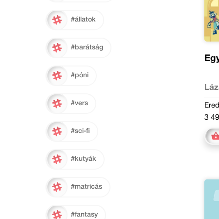
#állatok
#barátság
Egy
#póni
Láz
#vers
Ered
3 49
#sci-fi
#kutyák
#matricás
#fantasy