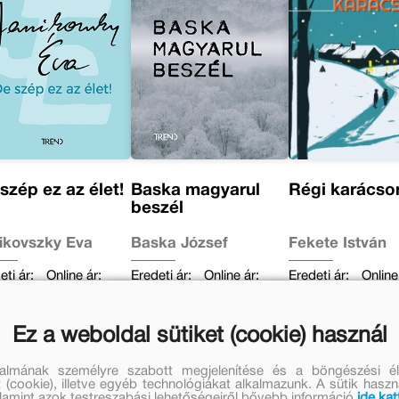
szép ez az élet!
Baska magyarul
Régi karácso
beszél
ikovszky Éva
Baska József
Fekete István
eti ár:
Online ár:
Eredeti ár:
Online ár:
Eredeti ár:
Online
9 Ft
2 869 Ft
2 999 Ft
2 459 Ft
3 499 Ft
2 869
Kosárba
Kosárba
Kosárba
Ez a weboldal sütiket (cookie) használ
talmának személyre szabott megjelenítése és a böngészési él
 (cookie), illetve egyéb technológiákat alkalmazunk. A sütik hasz
valamint azok testreszabási lehetőségeiről bővebb információ
ide kat