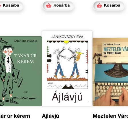
Kosárba
Kosárba
Kosárba
ár úr kérem
Ájlávjú
Meztelen Vár