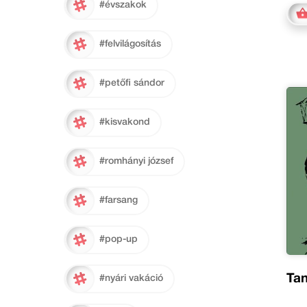
#évszakok
#felvilágosítás
#petőfi sándor
#kisvakond
#romhányi józsef
#farsang
#pop-up
Tan
#nyári vakáció