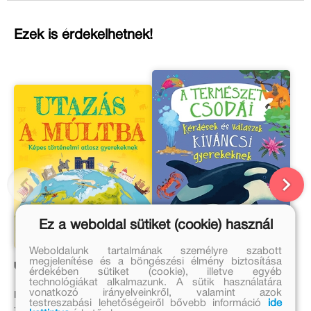
Ezek is érdekelhetnek!
Ez a weboldal sütiket (cookie) használ
Weboldalunk tartalmának személyre szabott
megjelenítése és a böngészési élmény biztosítása
Utazás a múltba
A természet csodái
érdekében sütiket (cookie), illetve egyéb
technológiákat alkalmazunk. A sütik használatára
vonatkozó irányelveinkről, valamint azok
Peter Chrisp, Simon Adams
Anne Rooney, Philip Steele,
testreszabási lehetőségeiről bővebb információ
ide
Sue Nicholson