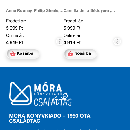
Anne Rooney, Philip Steele,
Camilla de la Bédoyére ,
Sue Nicholson
Philip Steele
Eredeti ár:
Eredeti ár:
5 999 Ft
5 999 Ft
Online ár:
Online ár:
4 919 Ft
4 919 Ft
Kosárba
Kosárba
MÓRA KÖNYVKIADÓ – 1950 ÓTA
CSALÁDTAG