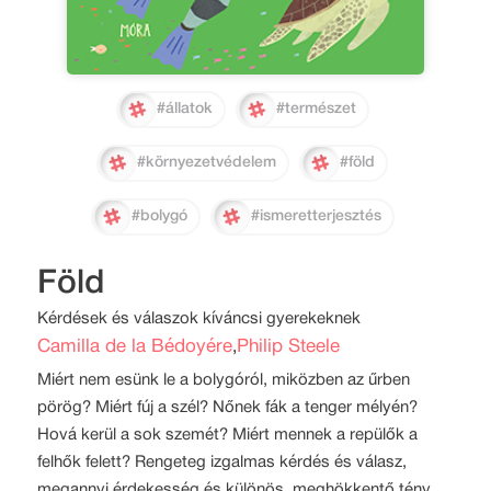
#állatok
#természet
#környezetvédelem
#föld
#bolygó
#ismeretterjesztés
Föld
Kérdések és válaszok kíváncsi gyerekeknek
Camilla de la Bédoyére
Philip Steele
,
Miért nem esünk le a bolygóról, miközben az űrben
pörög? Miért fúj a szél? Nőnek fák a tenger mélyén?
Hová kerül a sok szemét? Miért mennek a repülők a
felhők felett? Rengeteg izgalmas kérdés és válasz,
megannyi érdekesség és különös, meghökkentő tény