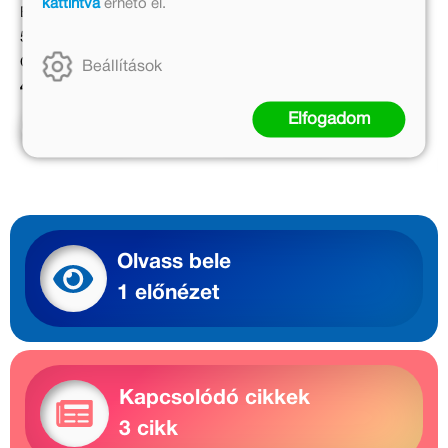
kattintva
érhető el.
Eredeti ár:
Eredeti ár:
5 999 Ft
5 999 Ft
Online ár:
Online ár:
Beállítások
4 919 Ft
4 919 Ft
Elfogadom
Kosárba
Kosárba
Olvass bele
1 előnézet
Kapcsolódó cikkek
3 cikk