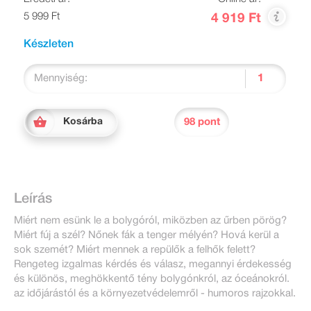
5 999 Ft
4 919 Ft
Készleten
Mennyiség:
98 pont
Kosárba
Leírás
Miért nem esünk le a bolygóról, miközben az űrben pörög?
Miért fúj a szél? Nőnek fák a tenger mélyén? Hová kerül a
sok szemét? Miért mennek a repülők a felhők felett?
Rengeteg izgalmas kérdés és válasz, megannyi érdekesség
és különös, meghökkentő tény bolygónkról, az óceánokról.
az időjárástól és a környezetvédelemről - humoros rajzokkal.