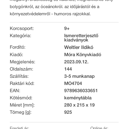
bolygónkról, az óceánokról. az időjárástól és a
környezetvédelemről - humoros rajzokkal.
Korcsoport:
9+
Kategória:
Ismeretterjesztő
kiadványok
Fordító:
Weltler Ildikó
Kiadó:
Móra Könyvkiadó
Megjelenés:
2023.09.12.
Oldalszám:
144
Szállítás:
3-5 munkanap
Raktári kód:
MO4704
EAN:
9789636033651
Kötésmód:
keménytábla
Méret [mm]:
280 x 215 x 19
Tömeg [g]:
925
Eredeti ár:
Online ár: