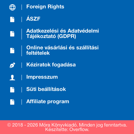
Foreign Rights
ÁSZF
Adatkezelési és Adatvédelmi
Tájékoztató (GDPR)
Online vásárlási és szállítási
feltételek
Kéziratok fogadása
Impresszum
Süti beállítások
Affiliate program
© 2018 - 2026 Móra Könyvkiadó.
Minden jog fenntartva.
Készítette: Overflow.