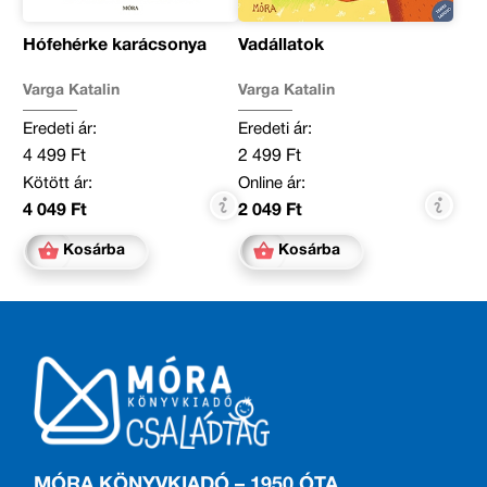
Hófehérke karácsonya
Vadállatok
Varga Katalin
Varga Katalin
Eredeti ár:
Eredeti ár:
4 499 Ft
2 499 Ft
Kötött ár:
Online ár:
4 049 Ft
2 049 Ft
Kosárba
Kosárba
MÓRA KÖNYVKIADÓ – 1950 ÓTA