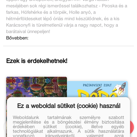
meséjében sok régi ismerőssel találkozhatsz - Piroska és a
farkas, Hófehérke és a törpék, Holle anyó, a
hétmérföldeseket lépő óriás mind készülődnek, és a kis
Karácsonyfi is türelmetlenül várja a nagy napot, hogy a
barátaival ünnepeljen!
Bővebben:
Ezek is érdekelhetnek!
Ez a weboldal sütiket (cookie) használ
Weboldalunk tartalmának személyre szabott
megjelenítése és a böngészési élmény biztosítása
érdekében sütiket (cookie), illetve egyéb
technológiákat alkalmazunk. A sütik használatára
vonatkozó irányelveinkről, valamint azok