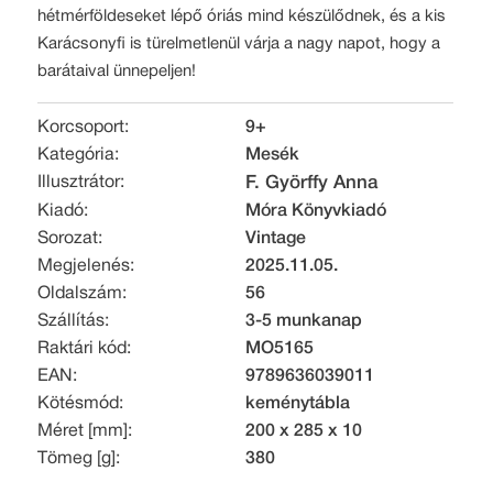
hétmérföldeseket lépő óriás mind készülődnek, és a kis
Karácsonyfi is türelmetlenül várja a nagy napot, hogy a
barátaival ünnepeljen!
Korcsoport:
9+
Kategória:
Mesék
Illusztrátor:
F. Györffy Anna
Kiadó:
Móra Könyvkiadó
Sorozat:
Vintage
Megjelenés:
2025.11.05.
Oldalszám:
56
Szállítás:
3-5 munkanap
Raktári kód:
MO5165
EAN:
9789636039011
Kötésmód:
keménytábla
Méret [mm]:
200 x 285 x 10
Tömeg [g]:
380