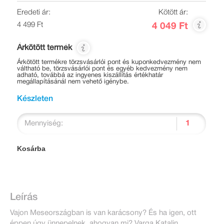
Eredeti ár:
Kötött ár:
4 499 Ft
4 049 Ft
Árkötött termék
Árkötött termékre törzsvásárlói pont és kuponkedvezmény nem
váltható be, törzsvásárlói pont és egyéb kedvezmény nem
adható, továbbá az ingyenes kiszállítás értékhatár
megállapításánál nem vehető igénybe.
Készleten
Mennyiség:
Kosárba
Leírás
Vajon Meseországban is van karácsony? És ha igen, ott
éppen úgy ünnepelnek, ahogyan mi? Varga Katalin