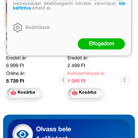
testreszabási lehetőségeiről bővebb információ
ide
kattintva
érhető el.
Beállítások
Pierre, a
Dodó
labirintusnyomozó - Az
Elfogadom
égi várkastély titka
Hiro Kamigaki
Pacskovszky Zsolt
Eredeti ár:
Eredeti ár:
6 999 Ft
2 499 Ft
Online ár:
Kedvezményes ár:
5 739 Ft
1 000 Ft
Kosárba
Kosárba
Olvass bele