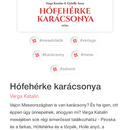
#mesehősök
#vintage
#karácsony
#mese
#advent
Hófehérke karácsonya
Varga Katalin
Vajon Meseországban is van karácsony? És ha igen, ott
éppen úgy ünnepelnek, ahogyan mi? Varga Katalin
meséjében sok régi ismerőssel találkozhatsz - Piroska
és a farkas, Hófehérke és a törpék, Holle anyó, a