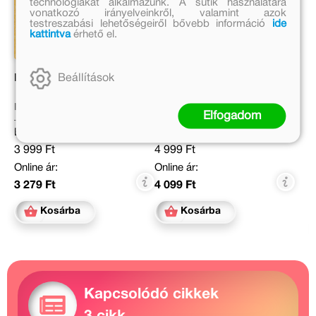
technológiákat alkalmazunk. A sütik használatára
vonatkozó irányelveinkről, valamint azok
testreszabási lehetőségeiről bővebb információ
ide
kattintva
érhető el.
Beállítások
Korona és kard
Maléna kertje
Lázár Ervin
Molnár Krisztina Rita
Elfogadom
Eredeti ár:
Eredeti ár:
3 999 Ft
4 999 Ft
Online ár:
Online ár:
3 279 Ft
4 099 Ft
Kosárba
Kosárba
Kapcsolódó cikkek