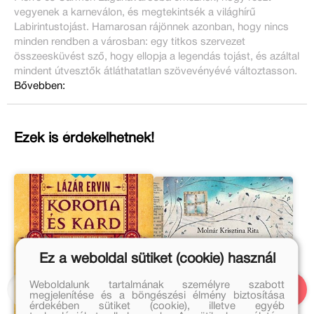
vegyenek a karneválon, és megtekintsék a világhírű
Labirintustojást. Hamarosan rájönnek azonban, hogy nincs
minden rendben a városban: egy titkos szervezet
összeesküvést sző, hogy ellopja a legendás tojást, és azáltal
mindent útvesztők átláthatatlan szövevényévé változtasson.
Bővebben:
Ezek is érdekelhetnek!
Ez a weboldal sütiket (cookie) használ
Weboldalunk tartalmának személyre szabott
megjelenítése és a böngészési élmény biztosítása
érdekében sütiket (cookie), illetve egyéb