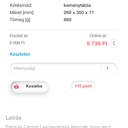
Kötésmód:
keménytábla
Méret [mm]:
260 x 350 x 11
Tömeg [g]:
660
Eredeti ár:
Online ár:
6 999 Ft
5 739 Ft
Készleten
Mennyiség:
115 pont
Kosárba
Leírás
Pierre és Carmen Lagúnavárosba érkeznek, hogy részt