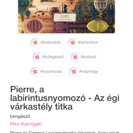
#kalandok
#labirintus
#böngésző
#kaland
#nyomozás
#naphegy
Pierre, a
labirintusnyomozó - Az égi
várkastély titka
böngésző
Hiro Kamigaki