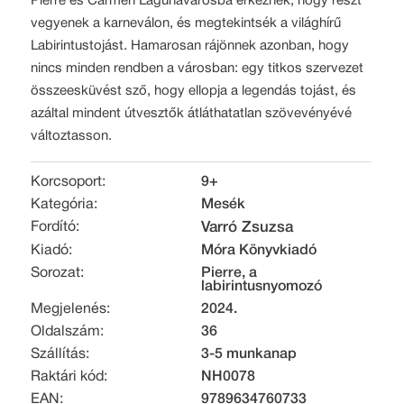
Pierre és Carmen Lagúnavárosba érkeznek, hogy részt
vegyenek a karneválon, és megtekintsék a világhírű
Labirintustojást. Hamarosan rájönnek azonban, hogy
nincs minden rendben a városban: egy titkos szervezet
összeesküvést sző, hogy ellopja a legendás tojást, és
azáltal mindent útvesztők átláthatatlan szövevényévé
változtasson.
Korcsoport:
9+
Kategória:
Mesék
Fordító:
Varró Zsuzsa
Kiadó:
Móra Könyvkiadó
Sorozat:
Pierre, a
labirintusnyomozó
Megjelenés:
2024.
Oldalszám:
36
Szállítás:
3-5 munkanap
Raktári kód:
NH0078
EAN:
9789634760733