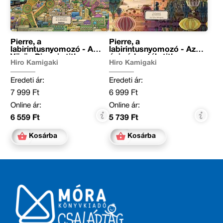
Pierre, a
Pierre, a
labirintusnyomozó - A
labirintusnyomozó - Az
Vörös Piramis titka
égi várkastély titka
Hiro Kamigaki
Hiro Kamigaki
Eredeti ár:
Eredeti ár:
7 999 Ft
6 999 Ft
Online ár:
Online ár:
6 559 Ft
5 739 Ft
Kosárba
Kosárba