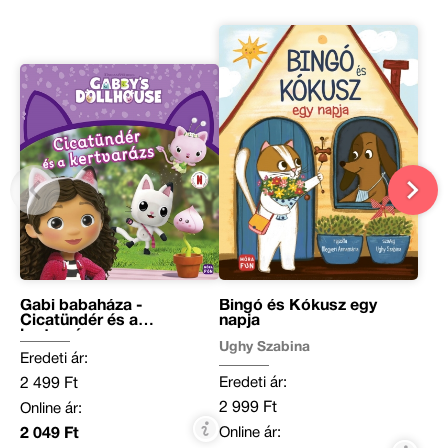
Gabi babaháza -
Bingó és Kókusz egy
Cicatündér és a
napja
kertvarázs
Ughy Szabina
Eredeti ár:
Eredeti ár:
2 499 Ft
2 999 Ft
Online ár:
Online ár:
2 049 Ft