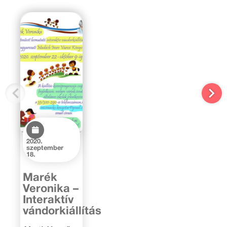
2020.
szeptember
18.
Marék
Veronika –
Interaktív
vándorkiállítás