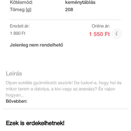
Kötésmód:
keménytáblás
Tömeg [g]:
208
Eredeti ár:
Online ár:
1 890 Ft
1 550 Ft
Jelenleg nem rendelhető
Leírás
Olyan sokféle gyümölcsöt eszünk! De tudod-e, hogy hol és
mikor terem a datolya, a kivi vagy az ananász? És vajon
hogyan...
Bővebben:
Ezek is érdekelhetnek!