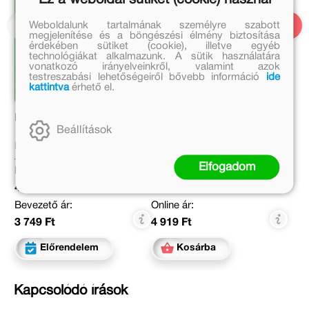
Weboldalunk tartalmának személyre szabott
megjelenítése és a böngészési élmény biztosítása
érdekében sütiket (cookie), illetve egyéb
technológiákat alkalmazunk. A sütik használatára
vonatkozó irányelveinkről, valamint azok
testreszabási lehetőségeiről bővebb információ
ide
kattintva
érhető el.
Kippkopp a réten
Pörgess és játssz - A
kockásfülű nyúl
Beállítások
Marék Veronika
Marék Veronika
Elfogadom
Eredeti ár:
Eredeti ár:
4 999 Ft
5 999 Ft
Bevezető ár:
Online ár:
3 749 Ft
4 919 Ft
Előrendelem
Kosárba
Kapcsolódó írások