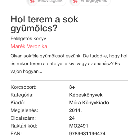
#élővilágunk
#megfigyelés
Hol terem a sok
gyümölcs?
Felelgetős könyv
Marék Veronika
Olyan sokféle gyümölcsöt eszünk! De tudod-e, hogy hol
és mikor terem a datolya, a kivi vagy az ananász? És
vajon hogyan...
Korcsoport:
3+
Kategória:
Képeskönyvek
Kiadó:
Móra Könyvkiadó
Megjelenés:
2014.
Oldalszám:
24
Raktári kód:
MO2491
EAN:
9789631196474