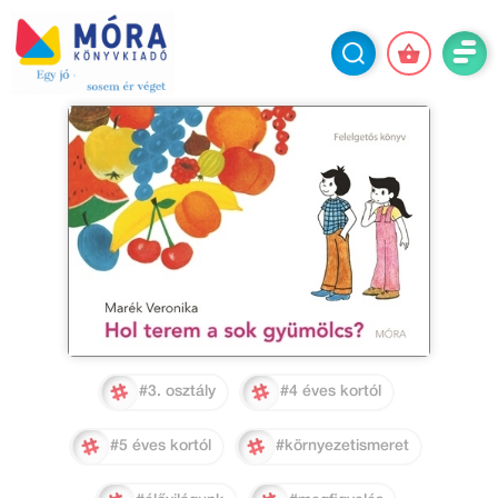
#3. osztály
#4 éves kortól
#5 éves kortól
#környezetismeret