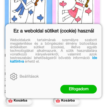
Ez a weboldal sütiket (cookie) használ
Weboldalunk tartalmának személyre szabott
megjelenítése és a böngészési élmény biztosítása
érdekében sütiket (cookie), illetve egyéb
technológiákat alkalmazunk. A sütik használatára
vonatkozó irányelveinkről, valamint azok
Hurra, es ist ein Junge!
Hurra, es ist ein Mädchen!
testreszabási lehetőségeiről bővebb információ
ide
kattintva
érhető el.
Janikovszky Éva
Janikovszky Éva
Eredeti ár:
Eredeti ár:
Beállítások
3 499 Ft
3 499 Ft
Online ár:
Online ár:
Elfogadom
2 869 Ft
2 869 Ft
Kosárba
Kosárba