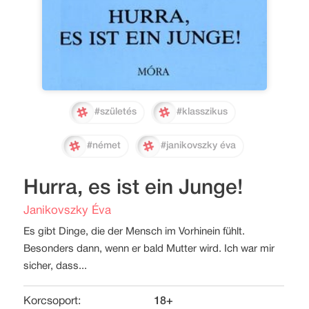
#születés
#klasszikus
#német
#janikovszky éva
Hurra, es ist ein Junge!
Janikovszky Éva
Es gibt Dinge, die der Mensch im Vorhinein fühlt.
Besonders dann, wenn er bald Mutter wird. Ich war mir
sicher, dass...
Korcsoport:
18+