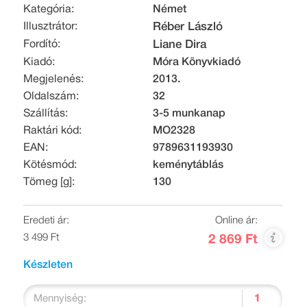
Kategória:
Német
Illusztrátor:
Réber László
Fordító:
Liane Dira
Kiadó:
Móra Könyvkiadó
Megjelenés:
2013.
Oldalszám:
32
Szállítás:
3-5 munkanap
Raktári kód:
MO2328
EAN:
9789631193930
Kötésmód:
keménytáblás
Tömeg [g]:
130
Eredeti ár:
Online ár:
3 499 Ft
2 869 Ft
Készleten
Mennyiség: