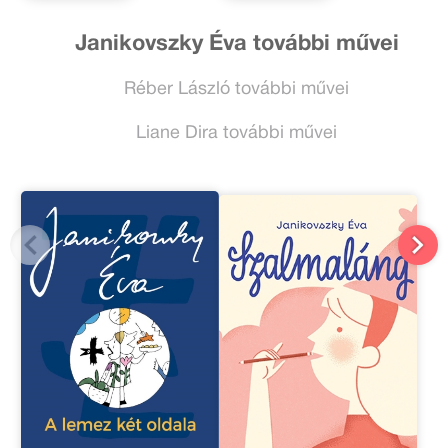
Janikovszky Éva további művei
Réber László további művei
Liane Dira további művei