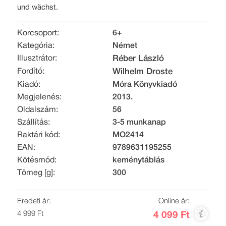
und wächst.
Korcsoport:
6+
Kategória:
Német
Illusztrátor:
Réber László
Fordító:
Wilhelm Droste
Kiadó:
Móra Könyvkiadó
Megjelenés:
2013.
Oldalszám:
56
Szállítás:
3-5 munkanap
Raktári kód:
MO2414
EAN:
9789631195255
Kötésmód:
keménytáblás
Tömeg [g]:
300
Eredeti ár:
Online ár:
4 999 Ft
4 099 Ft