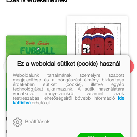
Ezek is érdekelhetnek!
Ez a weboldal sütiket (cookie) használ
Weboldalunk tartalmának személyre szabott
megjelenítése és a böngészési élmény biztosítása
érdekében sütiket (cookie), illetve egyéb
technológiákat alkalmazunk. A sütik használatára
vonatkozó irányelveinkről, valamint azok
testreszabási lehetőségeiről bővebb információ
ide
kattintva
érhető el.
Fussball
Der verzauberte
Beállítások
Regenschirm
Lázár Ervin
Janikovszky Éva