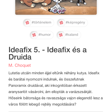
#történelem
#képregény
#humor
#kaland
Ideafix 5. - Ideafix és a
Druida
M. Choquet
Lutetia utcáin minden éjjel eltűnik néhány kutya. Ideafix
és barátai nyomozni indulnak, és összefutnak
Panoramix druidával, aki inkognitóban érkezett
aranysarlót vásárolni, ám ellopták a varázszsákját.
Hőseink bátorsága és ravaszsága vajon elegendő lesz a
város fölött lebegő rejtély megoldására?