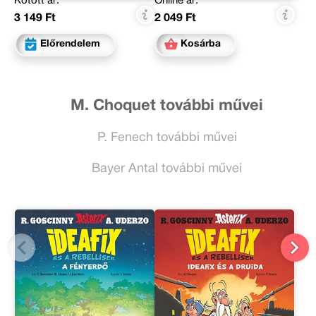
Kötött ár:
Online ár:
3 149 Ft
2 049 Ft
Előrendelem
Kosárba
M. Choquet további művei
P. Fenech további művei
Bayer Antal további művei