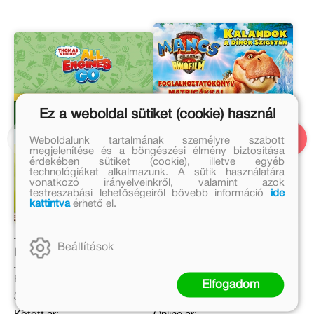
Ez a weboldal sütiket (cookie) használ
Weboldalunk tartalmának személyre szabott
megjelenítése és a böngészési élmény biztosítása
érdekében sütiket (cookie), illetve egyéb
technológiákat alkalmazunk. A sütik használatára
vonatkozó irányelveinkről, valamint azok
testreszabási lehetőségeiről bővebb információ
ide
kattintva
érhető el.
Thomas. All Engines Go –
Mancs Őrjárat. A dinófilm
Beállítások
Kismozdony-kalandok 2.
– Kalandok a dinók
szigetén
Eredeti ár:
Eredeti ár:
Elfogadom
3 499 Ft
2 499 Ft