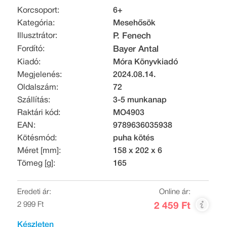
Korcsoport:
6+
Kategória:
Mesehősök
Illusztrátor:
P. Fenech
Fordító:
Bayer Antal
Kiadó:
Móra Könyvkiadó
Megjelenés:
2024.08.14.
Oldalszám:
72
Szállítás:
3-5 munkanap
Raktári kód:
MO4903
EAN:
9789636035938
Kötésmód:
puha kötés
Méret [mm]:
158 x 202 x 6
Tömeg [g]:
165
Eredeti ár:
Online ár:
2 999 Ft
2 459 Ft
Készleten