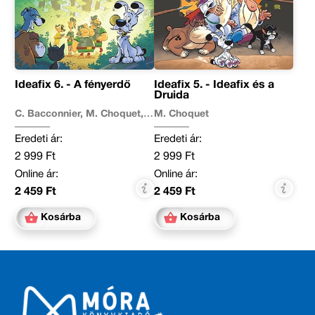
Ideafix 6. - A fényerdő
Ideafix 5. - Ideafix és a
Druida
C. Bacconnier, M. Choquet,
M. Choquet
O. Jean-Marie
Eredeti ár:
Eredeti ár:
2 999 Ft
2 999 Ft
Online ár:
Online ár:
2 459 Ft
2 459 Ft
Kosárba
Kosárba