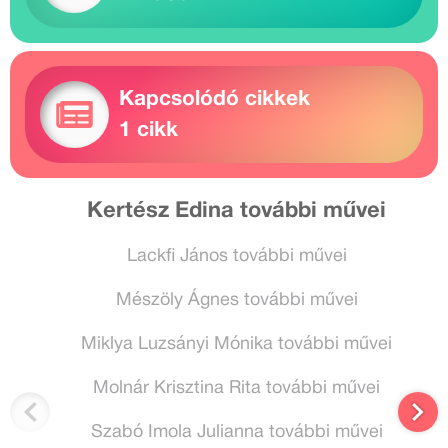
Kapcsolódó cikkek
1 cikk
Kertész Edina további művei
Lackfi János további művei
Mészöly Ágnes további művei
Miklya Luzsányi Mónika további művei
Molnár Krisztina Rita további művei
Szabó Imola Julianna további művei