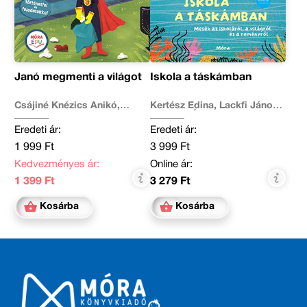
Janó megmenti a világot
Iskola a táskámban
Csájiné Knézics Anikó,
Kertész Edina, Lackfi János,
Kertész Edina
Mészöly Ágnes, Miklya
Luzsányi Mónika, Molnár
Eredeti ár:
Eredeti ár:
Krisztina Rita, Szabó Imola
Julianna, Tamás Zsuzsa,
1 999 Ft
3 999 Ft
Tóth Krisztina, Várfalvy
Emőke, Vig Balázs
Kedvezményes ár:
Online ár:
1 399 Ft
3 279 Ft
Kosárba
Kosárba