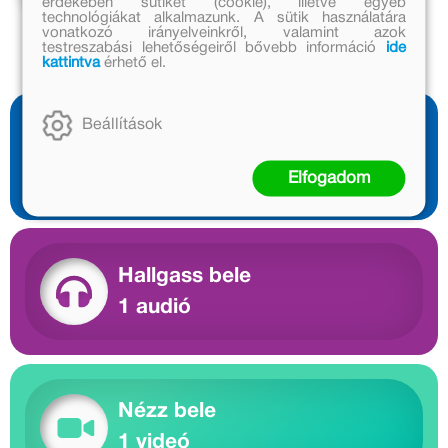
érdekében sütiket (cookie), illetve egyéb
technológiákat alkalmazunk. A sütik használatára
vonatkozó irányelveinkről, valamint azok
testreszabási lehetőségeiről bővebb információ
ide
kattintva
érhető el.
Beállítások
Olvass bele
1 előnézet
Elfogadom
Hallgass bele
1 audió
Nézz bele
1 videó