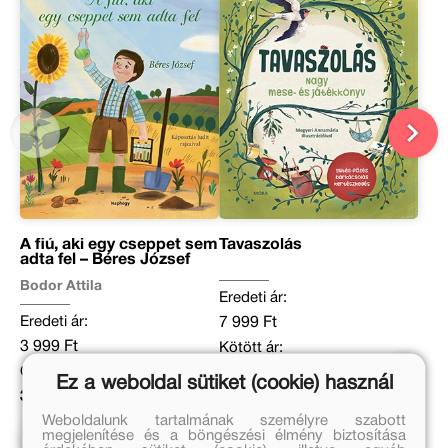
A fiú, aki egy cseppet sem
Tavaszolás
adta fel – Béres József
Bodor Attila
Eredeti ár:
Eredeti ár:
7 999 Ft
3 999 Ft
Kötött ár:
Online ár:
7 199 Ft
Ez a weboldal sütiket (cookie) használ
3 279 Ft
Kosárba
Weboldalunk tartalmának személyre szabott
Kosárba
megjelenítése és a böngészési élmény biztosítása