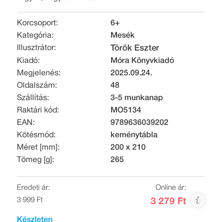
Korcsoport:
6+
Kategória:
Mesék
Illusztrátor:
Török Eszter
Kiadó:
Móra Könyvkiadó
Megjelenés:
2025.09.24.
Oldalszám:
48
Szállítás:
3-5 munkanap
Raktári kód:
MO5134
EAN:
9789636039202
Kötésmód:
keménytábla
Méret [mm]:
200 x 210
Tömeg [g]:
265
Eredeti ár:
Online ár:
3 999 Ft
3 279 Ft
Készleten