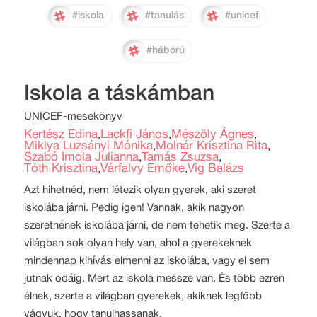
#iskola
#tanulás
#unicef
#háború
Iskola a táskámban
UNICEF-mesekönyv
Kertész Edina
Lackfi János
Mészöly Ágnes
,
,
,
Miklya Luzsányi Mónika
Molnár Krisztina Rita
,
,
Szabó Imola Julianna
Tamás Zsuzsa
,
,
Tóth Krisztina
Várfalvy Emőke
Vig Balázs
,
,
Azt hihetnéd, nem létezik olyan gyerek, aki szeret
iskolába járni. Pedig igen! Vannak, akik nagyon
szeretnének iskolába járni, de nem tehetik meg. Szerte a
világban sok olyan hely van, ahol a gyerekeknek
mindennap kihívás elmenni az iskolába, vagy el sem
jutnak odáig. Mert az iskola messze van. És több ezren
élnek, szerte a világban gyerekek, akiknek legfőbb
vágyuk, hogy tanulhassanak.