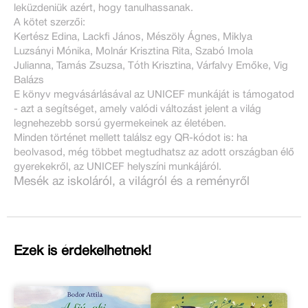
leküzdeniük azért, hogy tanulhassanak.
A kötet szerzői:
Kertész Edina, Lackfi János, Mészöly Ágnes, Miklya
Luzsányi Mónika, Molnár Krisztina Rita, Szabó Imola
Julianna, Tamás Zsuzsa, Tóth Krisztina, Várfalvy Emőke, Vig
Balázs
E könyv megvásárlásával az UNICEF munkáját is támogatod
- azt a segítséget, amely valódi változást jelent a világ
legnehezebb sorsú gyermekeinek az életében.
Minden történet mellett találsz egy QR-kódot is: ha
beolvasod, még többet megtudhatsz az adott országban élő
gyerekekről, az UNICEF helyszíni munkájáról.
Mesék az iskoláról, a világról és a reményről
Ezek is érdekelhetnek!