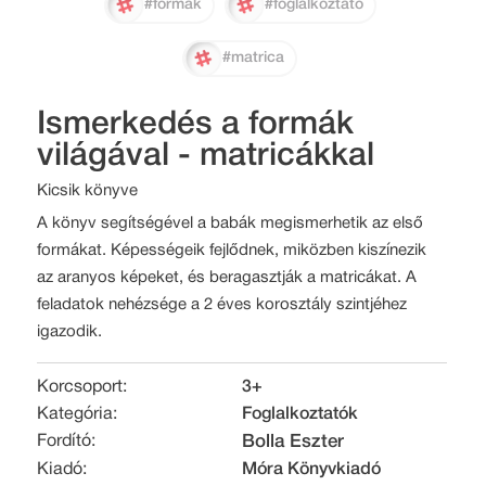
#formák
#foglalkoztató
#matrica
Ismerkedés a formák
világával - matricákkal
Kicsik könyve
A könyv segítségével a babák megismerhetik az első
formákat. Képességeik fejlődnek, miközben kiszínezik
az aranyos képeket, és beragasztják a matricákat. A
feladatok nehézsége a 2 éves korosztály szintjéhez
igazodik.
Korcsoport:
3+
Kategória:
Foglalkoztatók
Fordító:
Bolla Eszter
Kiadó:
Móra Könyvkiadó