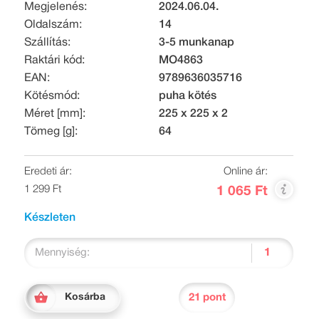
Megjelenés:
2024.06.04.
Oldalszám:
14
Szállítás:
3-5 munkanap
Raktári kód:
MO4863
EAN:
9789636035716
Kötésmód:
puha kötés
Méret [mm]:
225 x 225 x 2
Tömeg [g]:
64
Eredeti ár:
Online ár:
1 299 Ft
1 065 Ft
Készleten
Mennyiség:
21 pont
Kosárba