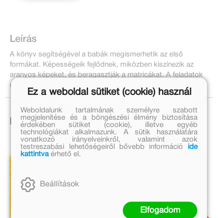
Leírás
A könyv segítségével a babák megismerhetik az első
formákat. Képességeik fejlődnek, miközben kiszínezik az
aranyos képeket, és beragasztják a matricákat. A feladatok
nehézsége a 2 éves korosztály szintjéhez igazodik.
Ez a weboldal sütiket (cookie) használ
Weboldalunk tartalmának személyre szabott
megjelenítése és a böngészési élmény biztosítása
Ezek is érdekelhetnek!
érdekében sütiket (cookie), illetve egyéb
technológiákat alkalmazunk. A sütik használatára
vonatkozó irányelveinkről, valamint azok
testreszabási lehetőségeiről bővebb információ
ide
kattintva
érhető el.
Beállítások
Elfogadom