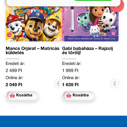
Mancs Őrjárat – Matricás
Gabi babaháza – Rajzolj
küldetés
és törölj!
Eredeti ár:
Eredeti ár:
2 499 Ft
1 999 Ft
Online ár:
Online ár:
2 049 Ft
1 639 Ft
Kosárba
Kosárba