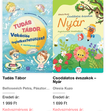
Tudás Tábor
Csodálatos évszakok –
Nyár
Bellosevich Petra, Pásztor
Olesia Kuzo
Zsuzsanna
Eredeti ár:
Eredeti ár:
1 999 Ft
1 699 Ft
Kedvezményes ár:
Kedvezményes ár: