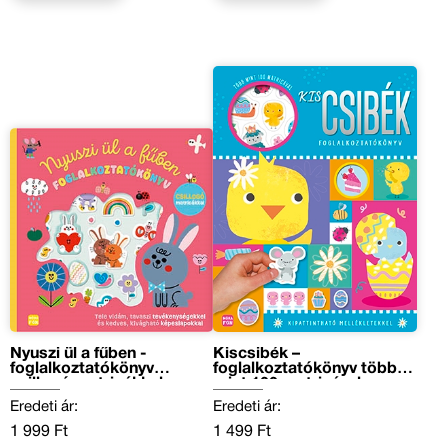
Nyuszi ül a fűben -
Kiscsibék –
foglalkoztatókönyv
foglalkoztatókönyv több
csillogó matricákkal
mint 100 matricával
Eredeti ár:
Eredeti ár:
1 999 Ft
1 499 Ft