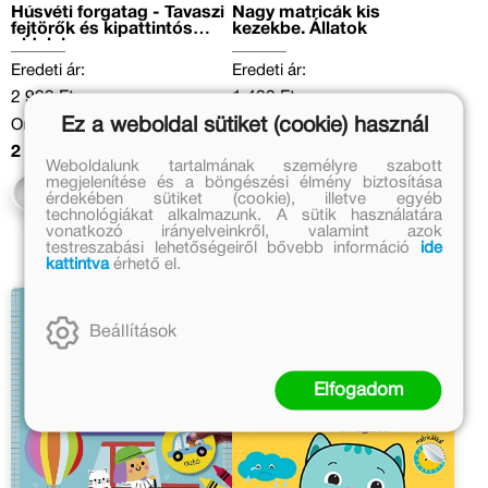
Húsvéti forgatag - Tavaszi
Nagy matricák kis
fejtörők és kipattintós
kezekbe. Állatok
oldalak
Eredeti ár:
Eredeti ár:
2 999 Ft
1 499 Ft
Ez a weboldal sütiket (cookie) használ
Online ár:
Kedvezményes ár:
2 459 Ft
1 049 Ft
Weboldalunk tartalmának személyre szabott
megjelenítése és a böngészési élmény biztosítása
Kosárba
Kosárba
érdekében sütiket (cookie), illetve egyéb
technológiákat alkalmazunk. A sütik használatára
vonatkozó irányelveinkről, valamint azok
testreszabási lehetőségeiről bővebb információ
ide
kattintva
érhető el.
Beállítások
Elfogadom