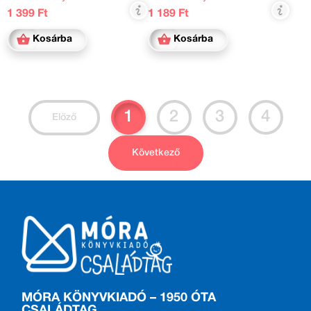
1 399 Ft
1 189 Ft
Kosárba
Kosárba
1
2
3
4
Előző
Következő
MÓRA KÖNYVKIADÓ – 1950 ÓTA
CSALÁDTAG