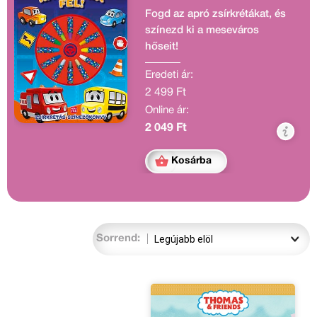
Fogd az apró zsírkrétákat, és
színezd ki a meseváros
hőseit!
Eredeti ár:
2 499 Ft
Online ár:
2 049 Ft
Kosárba
Sorrend: