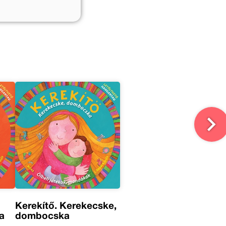
ábbi művei
Kerekítő. Kerekecske,
a
dombocska