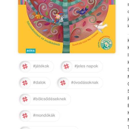
#játékok
#jeles napok
#dalok
#óvodásoknak
#bölcsődéseknek
#mondókák