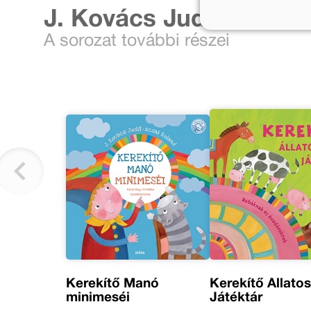
J. Kovács Judit tovább
A sorozat további részei
Kerekítő Manó
Kerekítő Állato
minimeséi
Játéktár