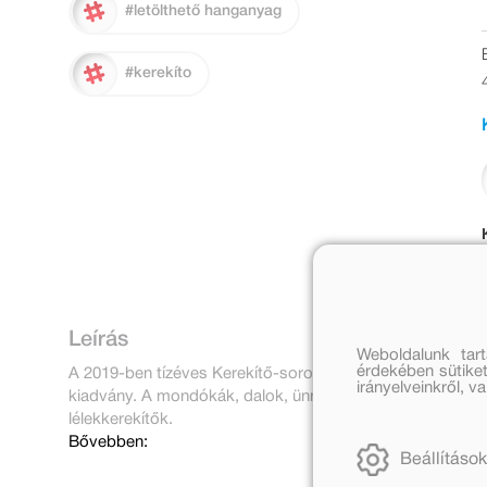
#letölthető hanganyag
#kerekíto
Leírás
Weboldalunk tar
érdekében sütiket
A 2019-ben tízéves Kerekítő-sorozat jubileumi kötete bö
irányelveinkről, 
kiadvány. A mondókák, dalok, ünnepek, szertartások és
lélekkerekítők.
Bővebben:
Beállítások