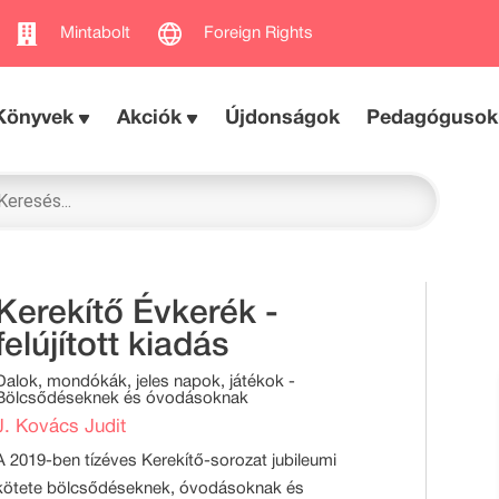
Mintabolt
Foreign Rights
Könyvek
Akciók
Újdonságok
Pedagógusok
Kerekítő Évkerék -
felújított kiadás
Dalok, mondókák, jeles napok, játékok -
Bölcsődéseknek és óvodásoknak
J. Kovács Judit
A 2019-ben tízéves Kerekítő-sorozat jubileumi
kötete bölcsődéseknek, óvodásoknak és