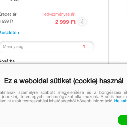
Eredeti ár:
Kedvezményes ár:
4 999 Ft
2 999 Ft
Készleten
Mennyiség:
Kosárba
Ez a weboldal sütiket (cookie) használ
talmának személyre szabott megjelenítése és a böngészési él
 (cookie), illetve egyéb technológiákat alkalmazunk. A sütik hasz
lcsődéseknek, óvodásoknak és szüleiknek szóló családi
valamint azok testreszabási lehetőségeiről bővebb információ
ide kat
 közös játékélmények mind harmóniateremtők és