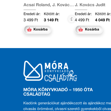
Acsai Roland, J. Kovács
J. Kovács Judit
Judit
Eredeti ár:
Kötött ár:
Eredeti ár:
Kötött ár
3 499 Ft
3 149 Ft
4 499 Ft
4 049 Ft
Kosárba
Kosárba
MÓRA KÖNYVKIADÓ – 1950 ÓTA
CSALÁDTAG
Kiadónk generációkat ajándékozott és ajándékoz me
olvasás örömével, olvasni szerető gyerekekből olvas