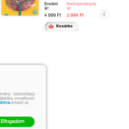
Eredeti
Kedvezményes
ár:
ár:
4 999 Ft
2 999 Ft
Kosárba
mény biztosítása
nálatára vonatkozó
tintva
érhető el.
Elfogadom