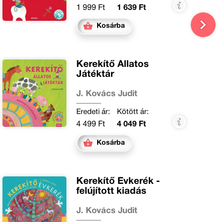
1 999 Ft
1 639 Ft
Kosárba
Kerekítő Állatos
Játéktár
J. Kovács Judit
Eredeti ár:
Kötött ár:
4 499 Ft
4 049 Ft
Kosárba
Kerekítő Évkerék -
felújított kiadás
J. Kovács Judit