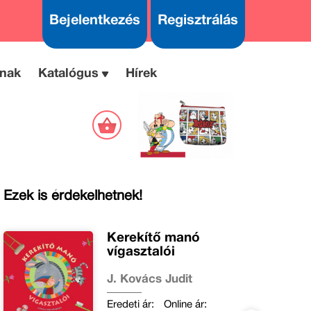
Bejelentkezés
Regisztrálás
nak
Katalógus
Hírek
Ezek is érdekelhetnek!
Kerekítő manó
vígasztalói
J. Kovács Judit
Eredeti ár:
Online ár: