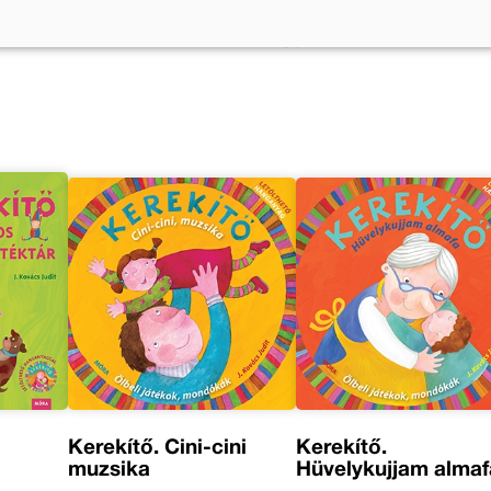
i művei
Kállai Nagy Krisztina tov
s
Kerekítő. Cini-cini
Kerekítő.
muzsika
Hüvelykujjam almaf