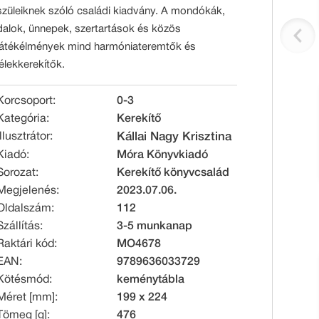
szüleiknek szóló családi kiadvány. A mondókák,
dalok, ünnepek, szertartások és közös
játékélmények mind harmóniateremtők és
lélekkerekítők.
Korcsoport:
0-3
Kategória:
Kerekítő
Illusztrátor:
Kállai Nagy Krisztina
Kiadó:
Móra Könyvkiadó
Sorozat:
Kerekítő könyvcsalád
Megjelenés:
2023.07.06.
Oldalszám:
112
Szállítás:
3-5 munkanap
Raktári kód:
MO4678
EAN:
9789636033729
Kötésmód:
keménytábla
Méret [mm]:
199 x 224
Tömeg [g]:
476