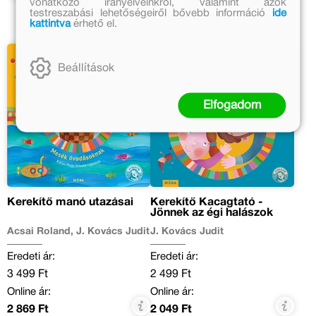
vonatkozó irányelveinkről, valamint azok
testreszabási lehetőségeiről bővebb információ
ide
kattintva
érhető el.
Beállítások
Elfogadom
Kerekítő manó utazásai
Kerekítő Kacagtató -
Jönnek az égi halászok
Acsai Roland, J. Kovács Judit
J. Kovács Judit
Eredeti ár:
Eredeti ár:
3 499 Ft
2 499 Ft
Online ár:
Online ár:
2 869 Ft
2 049 Ft