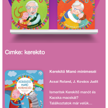
Címke: kerekíto
Kerekítő Manó minimeséi
Acsai Roland, J. Kovács Judit
Ismeritek Kerekítő manót és
Kacska macskát?
Találkoztatok már velük