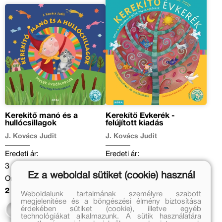
Kerekítő manó és a
Kerekítő Évkerék -
hullócsillagok
felújított kiadás
J. Kovács Judit
J. Kovács Judit
Eredeti ár:
Eredeti ár:
3 499 Ft
4 999 Ft
Ez a weboldal sütiket (cookie) használ
Online ár:
Kedvezményes ár:
2 869 Ft
2 999 Ft
Weboldalunk tartalmának személyre szabott
megjelenítése és a böngészési élmény biztosítása
érdekében sütiket (cookie), illetve egyéb
Kosárba
Kosárba
technológiákat alkalmazunk. A sütik használatára