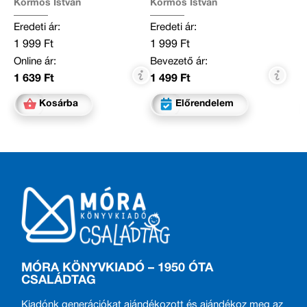
Kormos István
Kormos István
Eredeti ár:
Eredeti ár:
1 999 Ft
1 999 Ft
Online ár:
Bevezető ár:
1 639 Ft
1 499 Ft
Kosárba
Előrendelem
MÓRA KÖNYVKIADÓ – 1950 ÓTA
CSALÁDTAG
Kiadónk generációkat ajándékozott és ajándékoz meg az