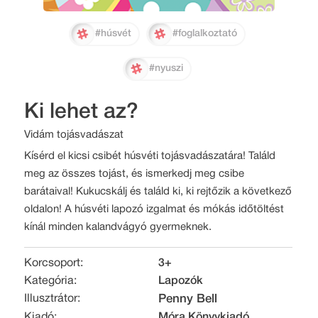
#húsvét
#foglalkoztató
#nyuszi
Ki lehet az?
Vidám tojásvadászat
Kísérd el kicsi csibét húsvéti tojásvadászatára! Találd
meg az összes tojást, és ismerkedj meg csibe
barátaival! Kukucskálj és találd ki, ki rejtőzik a következő
oldalon! A húsvéti lapozó izgalmat és mókás időtöltést
kínál minden kalandvágyó gyermeknek.
Korcsoport:
3+
Kategória:
Lapozók
Illusztrátor:
Penny Bell
Kiadó:
Móra Könyvkiadó