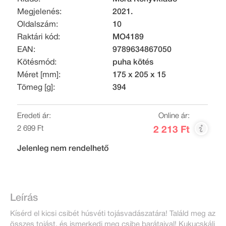
Megjelenés:
2021.
Oldalszám:
10
Raktári kód:
MO4189
EAN:
9789634867050
Kötésmód:
puha kötés
Méret [mm]:
175 x 205 x 15
Tömeg [g]:
394
Eredeti ár:
Online ár:
2 699 Ft
2 213 Ft
Jelenleg nem rendelhető
Leírás
Kísérd el kicsi csibét húsvéti tojásvadászatára! Találd meg az
összes tojást, és ismerkedj meg csibe barátaival! Kukucskálj