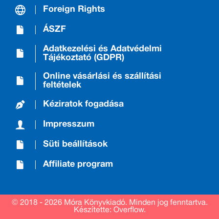
Foreign Rights
ÁSZF
Adatkezelési és Adatvédelmi
Tájékoztató (GDPR)
Online vásárlási és szállítási
feltételek
Kéziratok fogadása
Impresszum
Süti beállítások
Affiliate program
© 2018 - 2026 Móra Könyvkiadó.
Minden jog fenntartva.
Készítette: Overflow.