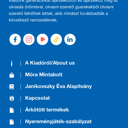
Kiadónk generációkat ajándékozott és ajándékoz meg az
olvasás örömével, olvasni szerető gyerekekből olvasni
szerető felnőttek lettek, akik mindezt továbbadták a
következő nemzedéknek.
A Kiadóról/About us
Móra Mintabolt
Janikovszky Éva Alapítvány
Kapcsolat
Árkötött termékek
Nyereményjáték-szabályzat