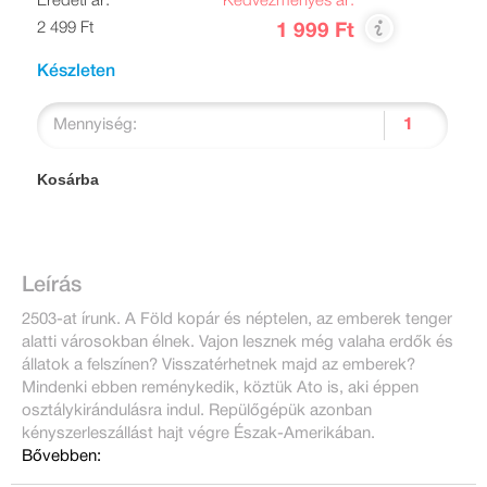
Eredeti ár:
Kedvezményes ár:
2 499 Ft
1 999 Ft
Készleten
Mennyiség:
Kosárba
Leírás
2503-at írunk. A Föld kopár és néptelen, az emberek tenger
alatti városokban élnek. Vajon lesznek még valaha erdők és
állatok a felszínen? Visszatérhetnek majd az emberek?
Mindenki ebben reménykedik, köztük Ato is, aki éppen
osztálykirándulásra indul. Repülőgépük azonban
kényszerleszállást hajt végre Észak-Amerikában.
Bővebben: