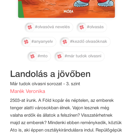
#olvasóvá nevelés
#olvasás
#anyanyelv
#kezdő olvasóknak
#mto
#már tudok olvasni
Landolás a jövőben
Már tudok olvasni sorozat - 3. szint
Marék Veronika
2503-at írunk. A Föld kopár és néptelen, az emberek
tenger alatti városokban élnek. Vajon lesznek még
valaha erdők és állatok a felszínen? Visszatérhetnek
majd az emberek? Mindenki ebben reménykedik, köztük
Ato is, aki éppen osztálykirándulásra indul. Repülőgépük