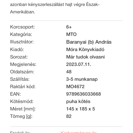
azonban kényszerleszállást hajt végre Észak-
Amerikában.
Korcsoport:
6+
Kategória:
MTO
Illusztrátor:
Baranyai (b) András
Kiadó:
Móra Könyvkiadó
Sorozat:
Már tudok olvasni
Megjelenés:
2023.07.11.
Oldalszám:
48
Szállítás:
3-5 munkanap
Raktári kód:
MO4672
EAN:
9789636033668
Kötésmód:
puha kötés
Méret [mm]:
145 x 185 x 5
Tömeg [g]:
82