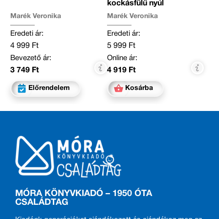
kockásfülű nyúl
Marék Veronika
Marék Veronika
Eredeti ár:
Eredeti ár:
4 999 Ft
5 999 Ft
Bevezető ár:
Online ár:
3 749 Ft
4 919 Ft
Előrendelem
Kosárba
MÓRA KÖNYVKIADÓ – 1950 ÓTA
CSALÁDTAG