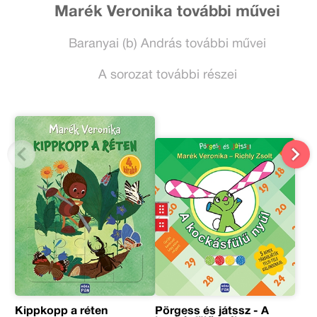
Marék Veronika további művei
Baranyai (b) András további művei
A sorozat további részei
Kippkopp a réten
Pörgess és játssz - A