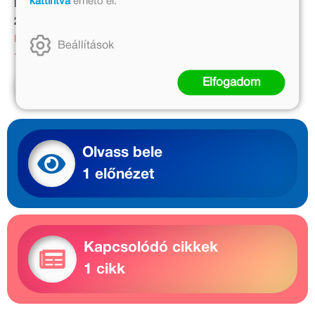
kattintva
érhető el.
Eredeti ár:
Eredeti ár:
2 499 Ft
2 499 Ft
Kedvezményes ár:
Online ár:
Beállítások
1 999 Ft
2 049 Ft
Elfogadom
Kosárba
Kosárba
Olvass bele
1 előnézet
Kapcsolódó cikkek
1 cikk