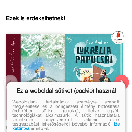
Ezek is érdekelhetnek!
Ez a weboldal sütiket (cookie) használ
Weboldalunk tartalmának személyre szabott
megjelenítése és a böngészési élmény biztosítása
érdekében sütiket (cookie), illetve egyéb
technológiákat alkalmazunk. A sütik használatára
vonatkozó irányelveinkről, valamint azok
testreszabási lehetőségeiről bővebb információ
ide
Oroszlánszívű testvérek
Lukrécia papucsai
kattintva
érhető el.