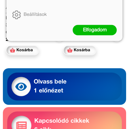
Astrid Lindgren
Réz András
Beállítások
Eredeti ár:
Eredeti ár:
3 499 Ft
2 999 Ft
Elfogadom
Online ár:
Online ár:
2 869 Ft
2 459 Ft
Kosárba
Kosárba
Olvass bele
1 előnézet
Kapcsolódó cikkek