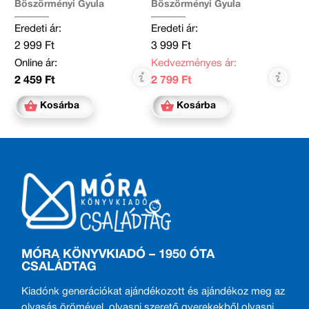
Böszörményi Gyula
Böszörményi Gyula
Eredeti ár:
Eredeti ár:
2 999 Ft
3 999 Ft
Online ár:
Kedvezményes ár:
2 459 Ft
2 799 Ft
Kosárba
Kosárba
MÓRA KÖNYVKIADÓ – 1950 ÓTA
CSALÁDTAG
Kiadónk generációkat ajándékozott és ajándékoz meg az
olvasás örömével, olvasni szerető gyerekekből olvasni