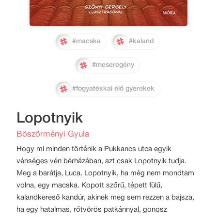
#macska
#kaland
#meseregény
#fogyatékkal élő gyerekek
Lopotnyik
Böszörményi Gyula
Hogy mi minden történik a Pukkancs utca egyik
vénséges vén bérházában, azt csak Lopotnyik tudja.
Meg a barátja, Luca. Lopotnyik, ha még nem mondtam
volna, egy macska. Kopott szőrű, tépett fülű,
kalandkereső kandúr, akinek meg sem rezzen a bajsza,
ha egy hatalmas, rőtvörös patkánnyal, gonosz