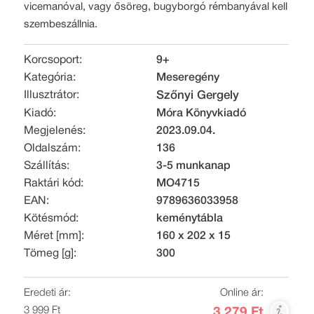
vicemanóval, vagy ősöreg, bugyborgó rémbanyával kell
szembeszállnia.
Korcsoport:
9+
Kategória:
Meseregény
Illusztrátor:
Szőnyi Gergely
Kiadó:
Móra Könyvkiadó
Megjelenés:
2023.09.04.
Oldalszám:
136
Szállítás:
3-5 munkanap
Raktári kód:
MO4715
EAN:
9789636033958
Kötésmód:
keménytábla
Méret [mm]:
160 x 202 x 15
Tömeg [g]:
300
Eredeti ár:
Online ár:
3 999 Ft
3 279 Ft